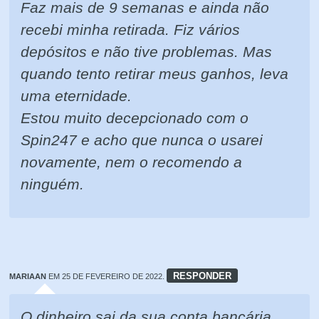
Faz mais de 9 semanas e ainda não
recebi minha retirada. Fiz vários
depósitos e não tive problemas. Mas
quando tento retirar meus ganhos, leva
uma eternidade.
Estou muito decepcionado com o
Spin247 e acho que nunca o usarei
novamente, nem o recomendo a
ninguém.
RESPONDER
MARIAAN
EM 25 DE FEVEREIRO DE 2022.
O dinheiro sai da sua conta bancária