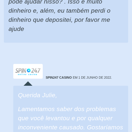
pode ajudar nisso? . Isso é muito
dinheiro e, além, eu também perdi o
dinheiro que depositei, por favor me
ajude
SPIN247 CASINO
EM 1 DE JUNHO DE 2022.
Querida Julie,
Lamentamos saber dos problemas
que você levantou e por qualquer
inconveniente causado. Gostaríamos