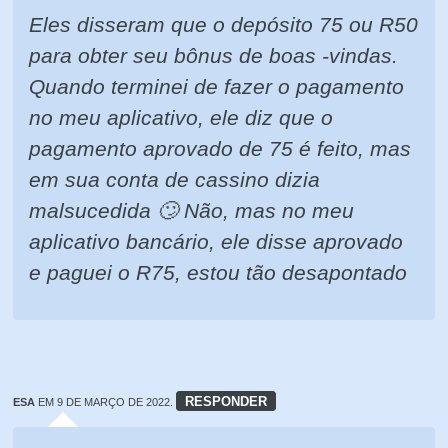
Eles disseram que o depósito 75 ou R50
para obter seu bônus de boas -vindas.
Quando terminei de fazer o pagamento
no meu aplicativo, ele diz que o
pagamento aprovado de 75 é feito, mas
em sua conta de cassino dizia
malsucedida 🙄 Não, mas no meu
aplicativo bancário, ele disse aprovado
e paguei o R75, estou tão desapontado
RESPONDER
ESA
EM 9 DE MARÇO DE 2022.