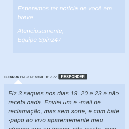
Esperamos ter notícia de você em
breve.
Atenciosamente,
Equipe Spin247
RESPONDER
ELEANOR
EM 28 DE ABRIL DE 2022.
Fiz 3 saques nos dias 19, 20 e 23 e não
recebi nada. Enviei um e -mail de
reclamação, mas sem sorte, e com bate
-papo ao vivo aparentemente meu
número que eu forneci não existe, mas