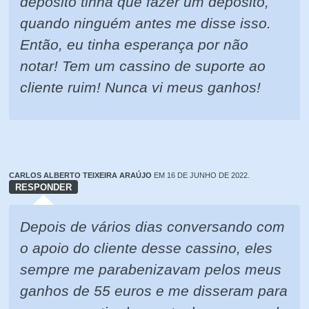
depósito tinha que fazer um depósito,
quando ninguém antes me disse isso.
Então, eu tinha esperança por não
notar! Tem um cassino de suporte ao
cliente ruim! Nunca vi meus ganhos!
CARLOS ALBERTO TEIXEIRA ARAÚJO
EM 16 DE JUNHO DE 2022.
RESPONDER
Depois de vários dias conversando com
o apoio do cliente desse cassino, eles
sempre me parabenizavam pelos meus
ganhos de 55 euros e me disseram para