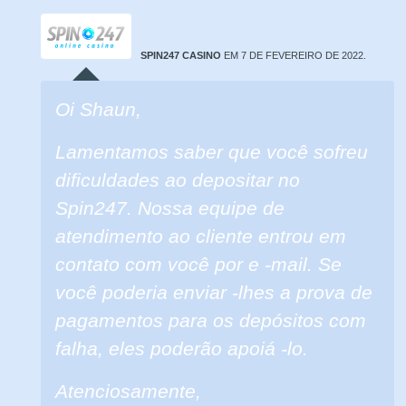
SPIN247 CASINO
EM 7 DE FEVEREIRO DE 2022.
Oi Shaun,
Lamentamos saber que você sofreu
dificuldades ao depositar no
Spin247. Nossa equipe de
atendimento ao cliente entrou em
contato com você por e -mail. Se
você poderia enviar -lhes a prova de
pagamentos para os depósitos com
falha, eles poderão apoiá -lo.
Atenciosamente,