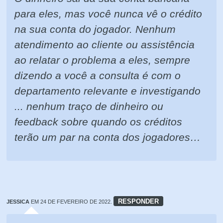
para eles, mas você nunca vê o crédito
na sua conta do jogador. Nenhum
atendimento ao cliente ou assistência
ao relatar o problema a eles, sempre
dizendo a você a consulta é com o
departamento relevante e investigando
... nenhum traço de dinheiro ou
feedback sobre quando os créditos
terão um par na conta dos jogadores…
RESPONDER
JESSICA
EM 24 DE FEVEREIRO DE 2022.