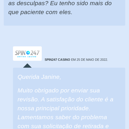
as desculpas? Eu tenho sido mais do
que paciente com eles.
SPIN247 CASINO
EM 25 DE MAIO DE 2022.
Querida Janine,
Muito obrigado por enviar sua
revisão. A satisfação do cliente é a
nossa principal prioridade.
Lamentamos saber do problema
com sua solicitação de retirada e