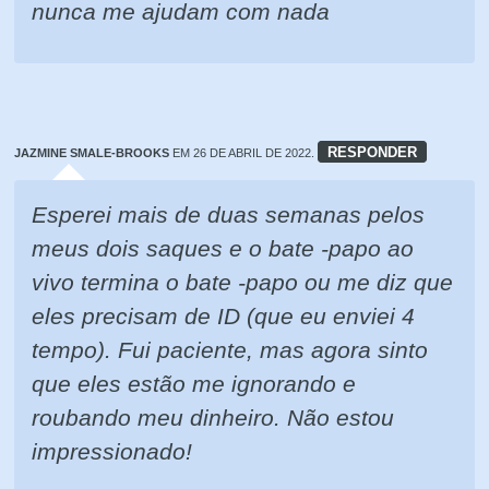
nunca me ajudam com nada
RESPONDER
JAZMINE SMALE-BROOKS
EM 26 DE ABRIL DE 2022.
Esperei mais de duas semanas pelos
meus dois saques e o bate -papo ao
vivo termina o bate -papo ou me diz que
eles precisam de ID (que eu enviei 4
tempo). Fui paciente, mas agora sinto
que eles estão me ignorando e
roubando meu dinheiro. Não estou
impressionado!