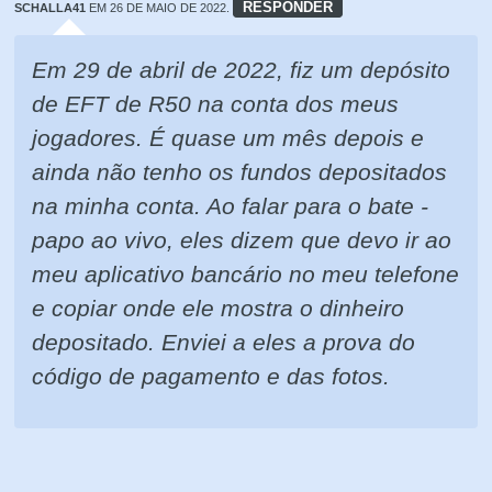
RESPONDER
SCHALLA41
EM 26 DE MAIO DE 2022.
Em 29 de abril de 2022, fiz um depósito
de EFT de R50 na conta dos meus
jogadores. É quase um mês depois e
ainda não tenho os fundos depositados
na minha conta. Ao falar para o bate -
papo ao vivo, eles dizem que devo ir ao
meu aplicativo bancário no meu telefone
e copiar onde ele mostra o dinheiro
depositado. Enviei a eles a prova do
código de pagamento e das fotos.