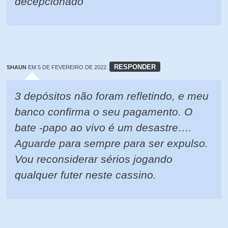
decepcionado
RESPONDER
SHAUN
EM 5 DE FEVEREIRO DE 2022.
3 depósitos não foram refletindo, e meu
banco confirma o seu pagamento. O
bate -papo ao vivo é um desastre….
Aguarde para sempre para ser expulso.
Vou reconsiderar sérios jogando
qualquer futer neste cassino.