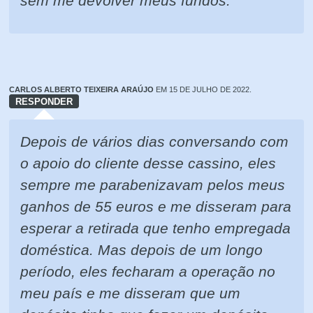
sem me devolver meus fundos.
CARLOS ALBERTO TEIXEIRA ARAÚJO
EM 15 DE JULHO DE 2022.
RESPONDER
Depois de vários dias conversando com
o apoio do cliente desse cassino, eles
sempre me parabenizavam pelos meus
ganhos de 55 euros e me disseram para
esperar a retirada que tenho empregada
doméstica. Mas depois de um longo
período, eles fecharam a operação no
meu país e me disseram que um