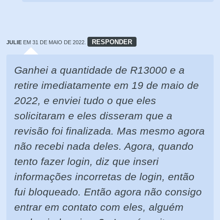
RESPONDER
JULIE
EM 31 DE MAIO DE 2022.
Ganhei a quantidade de R13000 e a
retire imediatamente em 19 de maio de
2022, e enviei tudo o que eles
solicitaram e eles disseram que a
revisão foi finalizada. Mas mesmo agora
não recebi nada deles. Agora, quando
tento fazer login, diz que inseri
informações incorretas de login, então
fui bloqueado. Então agora não consigo
entrar em contato com eles, alguém