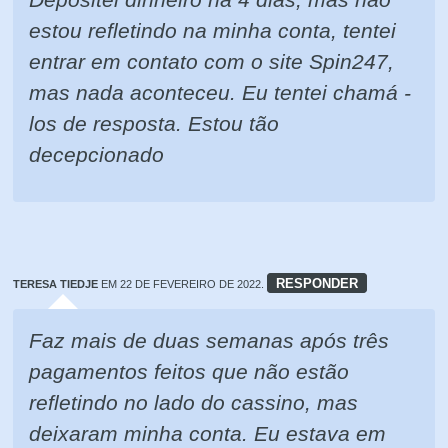
estou refletindo na minha conta, tentei
entrar em contato com o site Spin247,
mas nada aconteceu. Eu tentei chamá -
los de resposta. Estou tão
decepcionado
RESPONDER
TERESA TIEDJE
EM 22 DE FEVEREIRO DE 2022.
Faz mais de duas semanas após três
pagamentos feitos que não estão
refletindo no lado do cassino, mas
deixaram minha conta. Eu estava em