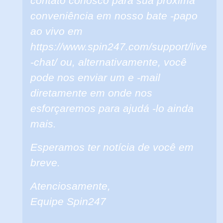
contato conosco para sua próxima
conveniência em nosso bate -papo
ao vivo em
https://www.spin247.com/support/live
-chat/ ou, alternativamente, você
pode nos enviar um e -mail
diretamente em
onde nos
esforçaremos para ajudá -lo ainda
mais.
Esperamos ter notícia de você em
breve.
Atenciosamente,
Equipe Spin247