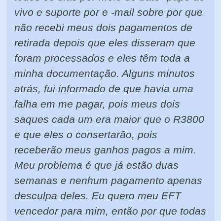
vivo e suporte por e -mail sobre por que
não recebi meus dois pagamentos de
retirada depois que eles disseram que
foram processados e eles têm toda a
minha documentação. Alguns minutos
atrás, fui informado de que havia uma
falha em me pagar, pois meus dois
saques cada um era maior que o R3800
e que eles o consertarão, pois
receberão meus ganhos pagos a mim.
Meu problema é que já estão duas
semanas e nenhum pagamento apenas
desculpa deles. Eu quero meu EFT
vencedor para mim, então por que todas