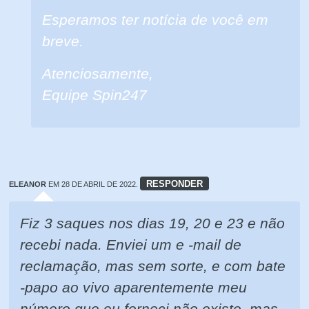
Esperamos ter notícia de você em
breve.
Atenciosamente,
Equipe Spin247
RESPONDER
ELEANOR
EM 28 DE ABRIL DE 2022.
Fiz 3 saques nos dias 19, 20 e 23 e não
recebi nada. Enviei um e -mail de
reclamação, mas sem sorte, e com bate
-papo ao vivo aparentemente meu
número que eu forneci não existe, mas