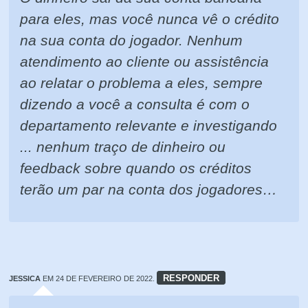
para eles, mas você nunca vê o crédito
na sua conta do jogador. Nenhum
atendimento ao cliente ou assistência
ao relatar o problema a eles, sempre
dizendo a você a consulta é com o
departamento relevante e investigando
... nenhum traço de dinheiro ou
feedback sobre quando os créditos
terão um par na conta dos jogadores…
RESPONDER
JESSICA
EM 24 DE FEVEREIRO DE 2022.