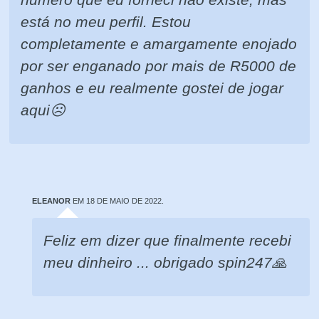
está no meu perfil. Estou
completamente e amargamente enojado
por ser enganado por mais de R5000 de
ganhos e eu realmente gostei de jogar
aqui☹
ELEANOR
EM 18 DE MAIO DE 2022.
Feliz em dizer que finalmente recebi
meu dinheiro ... obrigado spin247🙏