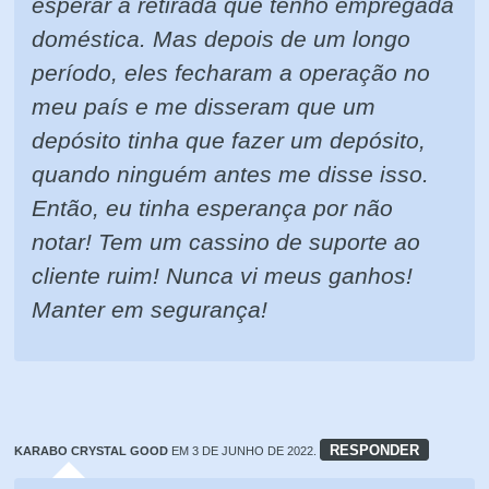
esperar a retirada que tenho empregada
doméstica. Mas depois de um longo
período, eles fecharam a operação no
meu país e me disseram que um
depósito tinha que fazer um depósito,
quando ninguém antes me disse isso.
Então, eu tinha esperança por não
notar! Tem um cassino de suporte ao
cliente ruim! Nunca vi meus ganhos!
Manter em segurança!
RESPONDER
KARABO CRYSTAL GOOD
EM 3 DE JUNHO DE 2022.