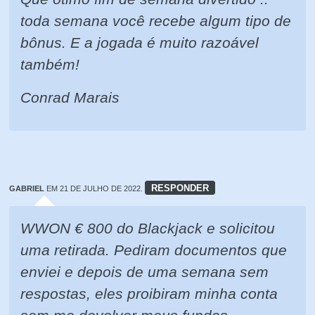
toda semana você recebe algum tipo de
bônus. E a jogada é muito razoável
também!
Conrad Marais
RESPONDER
GABRIEL
EM 21 DE JULHO DE 2022.
WWON € 800 do Blackjack e solicitou
uma retirada. Pediram documentos que
enviei e depois de uma semana sem
respostas, eles proibiram minha conta