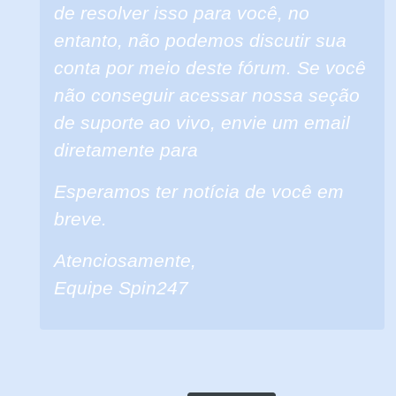
de resolver isso para você, no
entanto, não podemos discutir sua
conta por meio deste fórum. Se você
não conseguir acessar nossa seção
de suporte ao vivo, envie um email
diretamente para
Esperamos ter notícia de você em
breve.
Atenciosamente,
Equipe Spin247