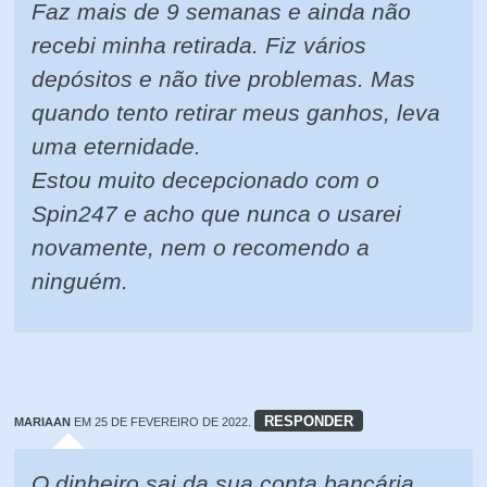
Faz mais de 9 semanas e ainda não
recebi minha retirada. Fiz vários
depósitos e não tive problemas. Mas
quando tento retirar meus ganhos, leva
uma eternidade.
Estou muito decepcionado com o
Spin247 e acho que nunca o usarei
novamente, nem o recomendo a
ninguém.
RESPONDER
MARIAAN
EM 25 DE FEVEREIRO DE 2022.
O dinheiro sai da sua conta bancária