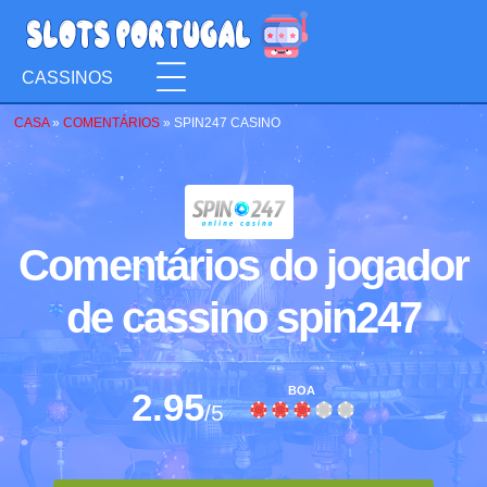
CASSINOS
CASA
»
COMENTÁRIOS
»
SPIN247 CASINO
Comentários do jogador
de cassino spin247
BOA
2.95
/5