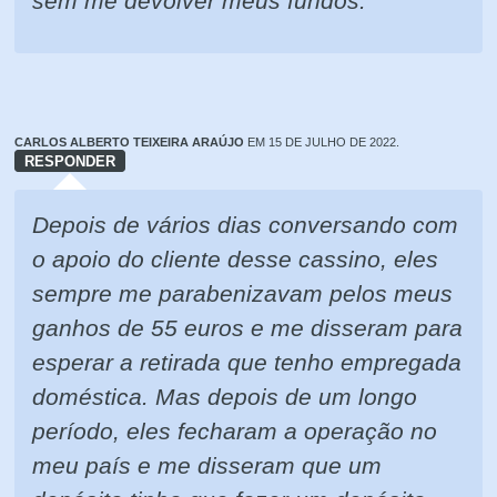
sem me devolver meus fundos.
CARLOS ALBERTO TEIXEIRA ARAÚJO
EM 15 DE JULHO DE 2022.
RESPONDER
Depois de vários dias conversando com
o apoio do cliente desse cassino, eles
sempre me parabenizavam pelos meus
ganhos de 55 euros e me disseram para
esperar a retirada que tenho empregada
doméstica. Mas depois de um longo
período, eles fecharam a operação no
meu país e me disseram que um