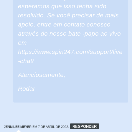
esperamos que isso tenha sido
resolvido. Se você precisar de mais
apoio, entre em contato conosco
através do nosso bate -papo ao vivo
em
https://www.spin247.com/support/live
-chat/
Atenciosamente,
Rodar
RESPONDER
JENNILEE MEYER
EM 7 DE ABRIL DE 2022.