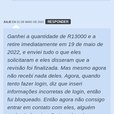
RESPONDER
JULIE
EM 31 DE MAIO DE 2022.
Ganhei a quantidade de R13000 e a
retire imediatamente em 19 de maio de
2022, e enviei tudo o que eles
solicitaram e eles disseram que a
revisão foi finalizada. Mas mesmo agora
não recebi nada deles. Agora, quando
tento fazer login, diz que inseri
informações incorretas de login, então
fui bloqueado. Então agora não consigo
entrar em contato com eles, alguém