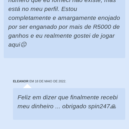
está no meu perfil. Estou
completamente e amargamente enojado
por ser enganado por mais de R5000 de
ganhos e eu realmente gostei de jogar
aqui☹
ELEANOR
EM 18 DE MAIO DE 2022.
Feliz em dizer que finalmente recebi
meu dinheiro ... obrigado spin247🙏