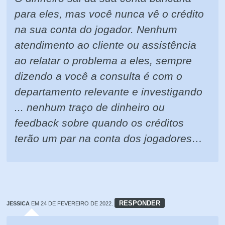
para eles, mas você nunca vê o crédito
na sua conta do jogador. Nenhum
atendimento ao cliente ou assistência
ao relatar o problema a eles, sempre
dizendo a você a consulta é com o
departamento relevante e investigando
... nenhum traço de dinheiro ou
feedback sobre quando os créditos
terão um par na conta dos jogadores…
RESPONDER
JESSICA
EM 24 DE FEVEREIRO DE 2022.