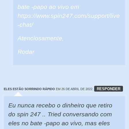
bate -papo ao vivo em
https://www.spin247.com/support/live
-chat/
Atenciosamente,
Rodar
RESPONDER
ELES ESTÃO SORRINDO RÁPIDO
EM 26 DE ABRIL DE 2022.
Eu nunca recebo o dinheiro que retiro
do spin 247 .. Tried conversando com
eles no bate -papo ao vivo, mas eles