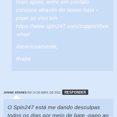
mais apoio, entre em contato
conosco através do nosso bate -
papo ao vivo em
https://www.spin247.com/support/live
-chat/
Atenciosamente,
Rodar
RESPONDER
JANINE ARANES
EM 14 DE ABRIL DE 2022.
O Spin247 está me dando desculpas
todos os dias por meio de bate -papo ao