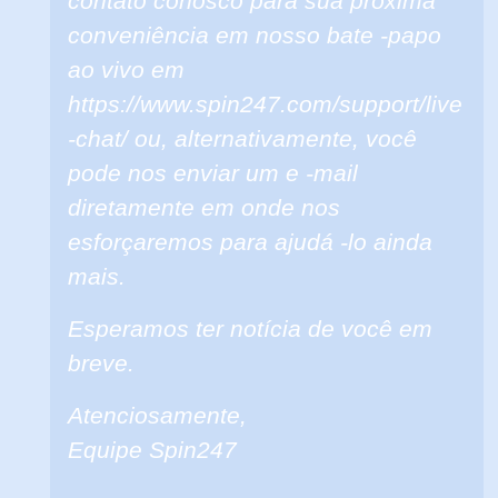
contato conosco para sua próxima
conveniência em nosso bate -papo
ao vivo em
https://www.spin247.com/support/live
-chat/ ou, alternativamente, você
pode nos enviar um e -mail
diretamente em
onde nos
esforçaremos para ajudá -lo ainda
mais.
Esperamos ter notícia de você em
breve.
Atenciosamente,
Equipe Spin247