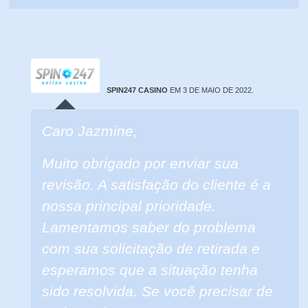
SPIN247 CASINO
EM 3 DE MAIO DE 2022.
Caro Jazmine,
Muito obrigado por enviar sua
revisão. A satisfação do cliente é a
nossa principal prioridade.
Lamentamos saber do problema
com sua solicitação de retirada e
esperamos que a situação tenha
sido resolvida. Se você precisar de