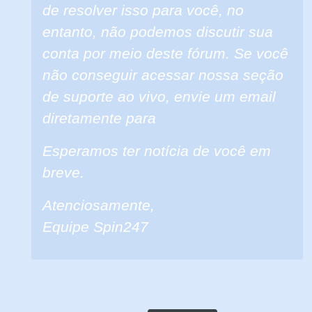
de resolver isso para você, no
entanto, não podemos discutir sua
conta por meio deste fórum. Se você
não conseguir acessar nossa seção
de suporte ao vivo, envie um email
diretamente para
Esperamos ter notícia de você em
breve.
Atenciosamente,
Equipe Spin247