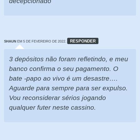
decepcionado
RESPONDER
SHAUN
EM 5 DE FEVEREIRO DE 2022.
3 depósitos não foram refletindo, e meu
banco confirma o seu pagamento. O
bate -papo ao vivo é um desastre….
Aguarde para sempre para ser expulso.
Vou reconsiderar sérios jogando
qualquer futer neste cassino.