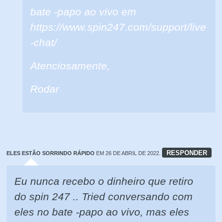
bate -papo ao vivo em
https://www.spin247.com/support/live
-chat/
Atenciosamente,
Rodar
RESPONDER
ELES ESTÃO SORRINDO RÁPIDO
EM 26 DE ABRIL DE 2022.
Eu nunca recebo o dinheiro que retiro
do spin 247 .. Tried conversando com
eles no bate -papo ao vivo, mas eles