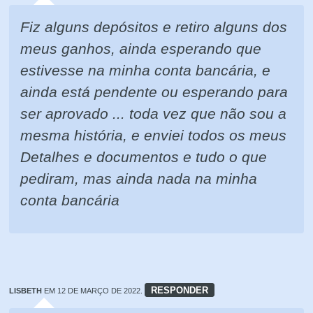
Fiz alguns depósitos e retiro alguns dos
meus ganhos, ainda esperando que
estivesse na minha conta bancária, e
ainda está pendente ou esperando para
ser aprovado ... toda vez que não sou a
mesma história, e enviei todos os meus
Detalhes e documentos e tudo o que
pediram, mas ainda nada na minha
conta bancária
RESPONDER
LISBETH
EM 12 DE MARÇO DE 2022.