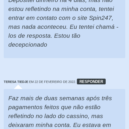
estou refletindo na minha conta, tentei
entrar em contato com o site Spin247,
mas nada aconteceu. Eu tentei chamá -
los de resposta. Estou tão
decepcionado
RESPONDER
TERESA TIEDJE
EM 22 DE FEVEREIRO DE 2022.
Faz mais de duas semanas após três
pagamentos feitos que não estão
refletindo no lado do cassino, mas
deixaram minha conta. Eu estava em