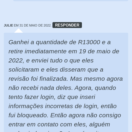
RESPONDER
JULIE
EM 31 DE MAIO DE 2022.
Ganhei a quantidade de R13000 e a
retire imediatamente em 19 de maio de
2022, e enviei tudo o que eles
solicitaram e eles disseram que a
revisão foi finalizada. Mas mesmo agora
não recebi nada deles. Agora, quando
tento fazer login, diz que inseri
informações incorretas de login, então
fui bloqueado. Então agora não consigo
entrar em contato com eles, alguém