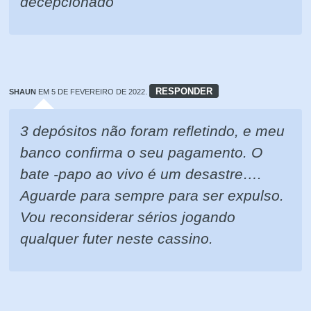
decepcionado
RESPONDER
SHAUN
EM 5 DE FEVEREIRO DE 2022.
3 depósitos não foram refletindo, e meu
banco confirma o seu pagamento. O
bate -papo ao vivo é um desastre….
Aguarde para sempre para ser expulso.
Vou reconsiderar sérios jogando
qualquer futer neste cassino.