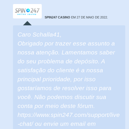
SPIN247 CASINO
EM 27 DE MAIO DE 2022.
Caro Schalla41,
Obrigado por trazer esse assunto a
nossa atenção. Lamentamos saber
do seu problema de depósito. A
satisfação do cliente é a nossa
principal prioridade, por isso
gostaríamos de resolver isso para
você. Não podemos discutir sua
conta por meio deste fórum.
https://www.spin247.com/support/live
-chat/ ou envie um email em