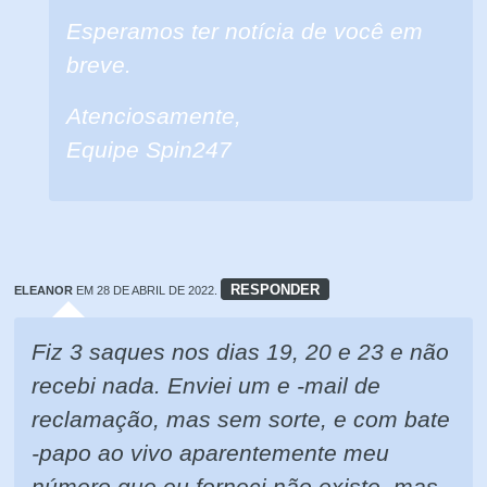
Esperamos ter notícia de você em
breve.
Atenciosamente,
Equipe Spin247
RESPONDER
ELEANOR
EM 28 DE ABRIL DE 2022.
Fiz 3 saques nos dias 19, 20 e 23 e não
recebi nada. Enviei um e -mail de
reclamação, mas sem sorte, e com bate
-papo ao vivo aparentemente meu
número que eu forneci não existe, mas