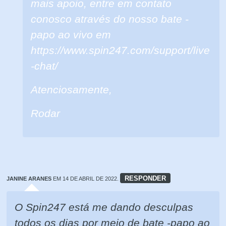
mais apoio, entre em contato
conosco através do nosso bate -
papo ao vivo em
https://www.spin247.com/support/live
-chat/
Atenciosamente,
Rodar
RESPONDER
JANINE ARANES
EM 14 DE ABRIL DE 2022.
O Spin247 está me dando desculpas
todos os dias por meio de bate -papo ao