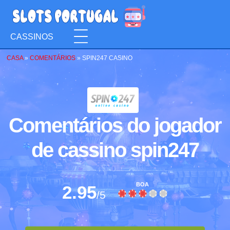
CASSINOS
CASA
»
COMENTÁRIOS
»
SPIN247 CASINO
Comentários do jogador
de cassino spin247
BOA
2.95
/5