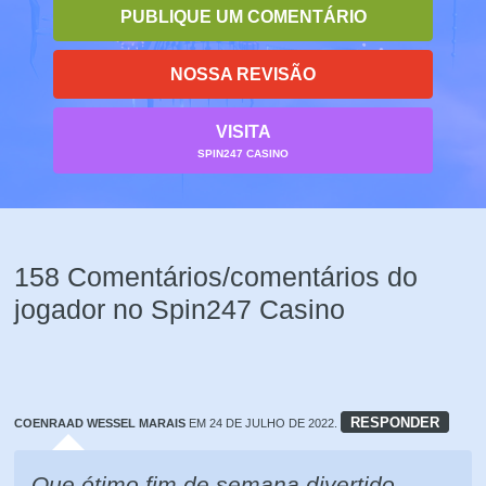
PUBLIQUE UM COMENTÁRIO
NOSSA REVISÃO
VISITA
SPIN247 CASINO
158 Comentários/comentários do
jogador no Spin247 Casino
RESPONDER
COENRAAD WESSEL MARAIS
EM 24 DE JULHO DE 2022.
Que ótimo fim de semana divertido ..