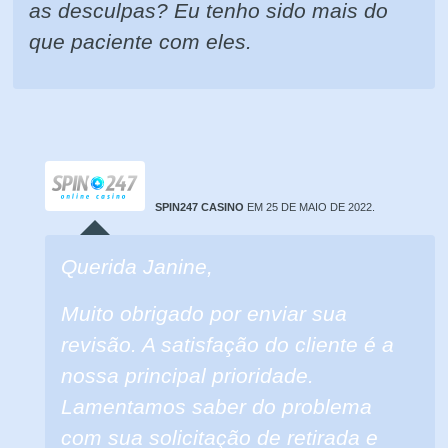
as desculpas? Eu tenho sido mais do
que paciente com eles.
SPIN247 CASINO
EM 25 DE MAIO DE 2022.
Querida Janine,
Muito obrigado por enviar sua
revisão. A satisfação do cliente é a
nossa principal prioridade.
Lamentamos saber do problema
com sua solicitação de retirada e