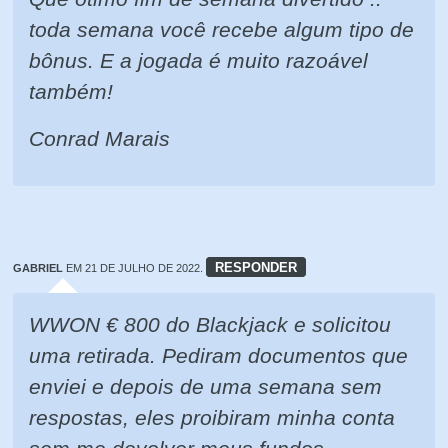
toda semana você recebe algum tipo de
bônus. E a jogada é muito razoável
também!
Conrad Marais
RESPONDER
GABRIEL
EM 21 DE JULHO DE 2022.
WWON € 800 do Blackjack e solicitou
uma retirada. Pediram documentos que
enviei e depois de uma semana sem
respostas, eles proibiram minha conta