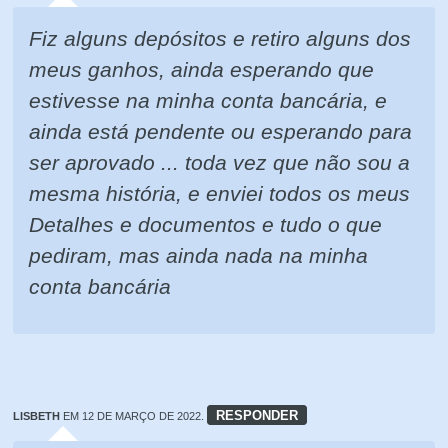
Fiz alguns depósitos e retiro alguns dos
meus ganhos, ainda esperando que
estivesse na minha conta bancária, e
ainda está pendente ou esperando para
ser aprovado ... toda vez que não sou a
mesma história, e enviei todos os meus
Detalhes e documentos e tudo o que
pediram, mas ainda nada na minha
conta bancária
RESPONDER
LISBETH
EM 12 DE MARÇO DE 2022.