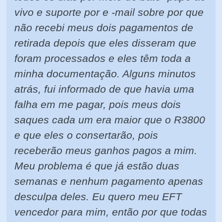
vivo e suporte por e -mail sobre por que
não recebi meus dois pagamentos de
retirada depois que eles disseram que
foram processados e eles têm toda a
minha documentação. Alguns minutos
atrás, fui informado de que havia uma
falha em me pagar, pois meus dois
saques cada um era maior que o R3800
e que eles o consertarão, pois
receberão meus ganhos pagos a mim.
Meu problema é que já estão duas
semanas e nenhum pagamento apenas
desculpa deles. Eu quero meu EFT
vencedor para mim, então por que todas