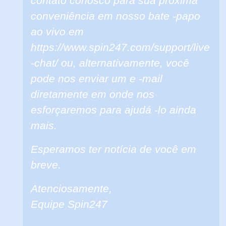
contato conosco para sua próxima
conveniência em nosso bate -papo
ao vivo em
https://www.spin247.com/support/live
-chat/ ou, alternativamente, você
pode nos enviar um e -mail
diretamente em
onde nos
esforçaremos para ajudá -lo ainda
mais.
Esperamos ter notícia de você em
breve.
Atenciosamente,
Equipe Spin247