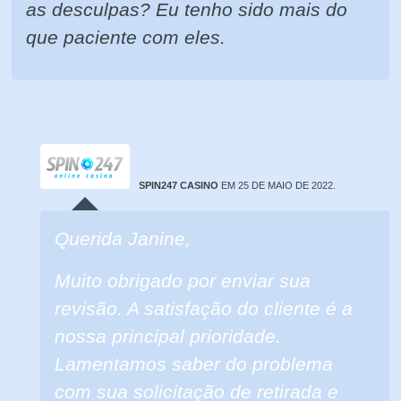
as desculpas? Eu tenho sido mais do
que paciente com eles.
SPIN247 CASINO
EM 25 DE MAIO DE 2022.
Querida Janine,
Muito obrigado por enviar sua
revisão. A satisfação do cliente é a
nossa principal prioridade.
Lamentamos saber do problema
com sua solicitação de retirada e