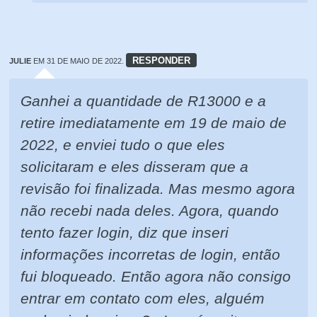
RESPONDER
JULIE
EM 31 DE MAIO DE 2022.
Ganhei a quantidade de R13000 e a
retire imediatamente em 19 de maio de
2022, e enviei tudo o que eles
solicitaram e eles disseram que a
revisão foi finalizada. Mas mesmo agora
não recebi nada deles. Agora, quando
tento fazer login, diz que inseri
informações incorretas de login, então
fui bloqueado. Então agora não consigo
entrar em contato com eles, alguém