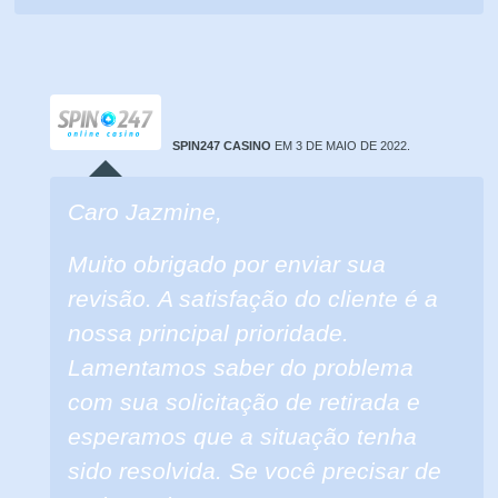
SPIN247 CASINO
EM 3 DE MAIO DE 2022.
Caro Jazmine,
Muito obrigado por enviar sua
revisão. A satisfação do cliente é a
nossa principal prioridade.
Lamentamos saber do problema
com sua solicitação de retirada e
esperamos que a situação tenha
sido resolvida. Se você precisar de