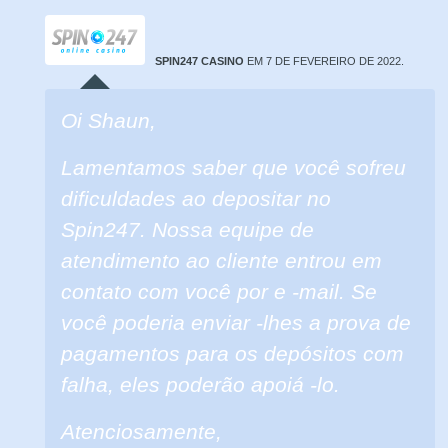
SPIN247 CASINO
EM 7 DE FEVEREIRO DE 2022.
Oi Shaun,
Lamentamos saber que você sofreu
dificuldades ao depositar no
Spin247. Nossa equipe de
atendimento ao cliente entrou em
contato com você por e -mail. Se
você poderia enviar -lhes a prova de
pagamentos para os depósitos com
falha, eles poderão apoiá -lo.
Atenciosamente,