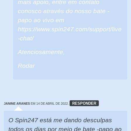
mais apoio, entre em contato
conosco através do nosso bate -
papo ao vivo em
https://www.spin247.com/support/live
-chat/
Atenciosamente,
Rodar
RESPONDER
JANINE ARANES
EM 14 DE ABRIL DE 2022.
O Spin247 está me dando desculpas
todos os dias por meio de bate -papo ao