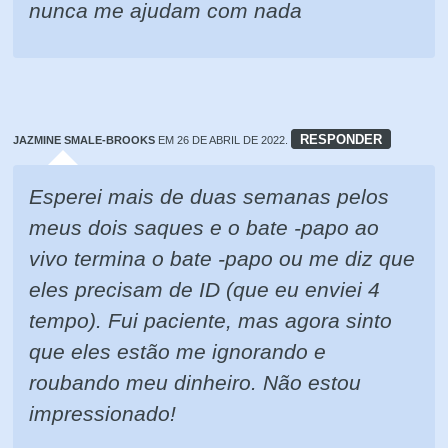
nunca me ajudam com nada
RESPONDER
JAZMINE SMALE-BROOKS
EM 26 DE ABRIL DE 2022.
Esperei mais de duas semanas pelos
meus dois saques e o bate -papo ao
vivo termina o bate -papo ou me diz que
eles precisam de ID (que eu enviei 4
tempo). Fui paciente, mas agora sinto
que eles estão me ignorando e
roubando meu dinheiro. Não estou
impressionado!