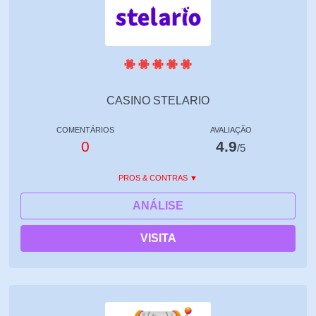
CASINO STELARIO
COMENTÁRIOS
AVALIAÇÃO
0
4.9
/5
PROS & CONTRAS
ANÁLISE
VISITA