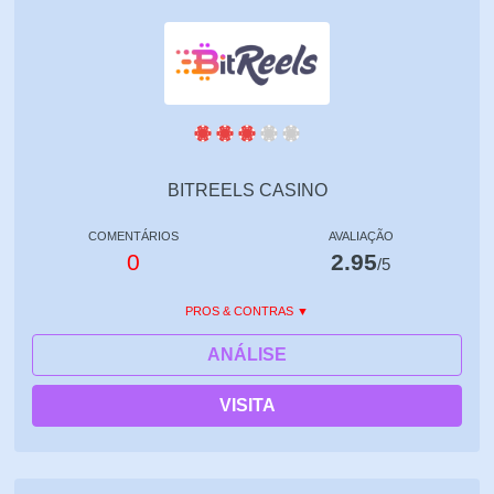
BITREELS CASINO
COMENTÁRIOS
AVALIAÇÃO
0
2.95
/5
PROS & CONTRAS
ANÁLISE
VISITA