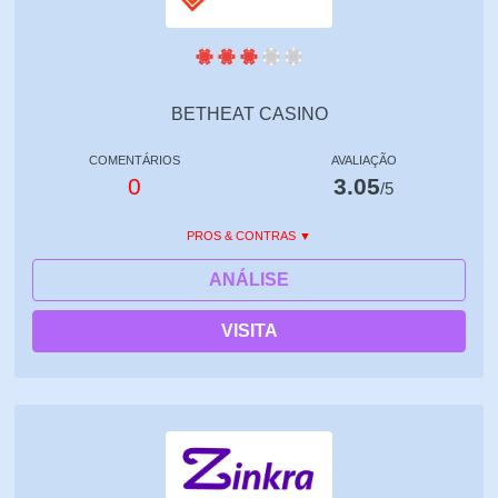
BETHEAT CASINO
COMENTÁRIOS
AVALIAÇÃO
0
3.05
/5
PROS & CONTRAS
ANÁLISE
VISITA