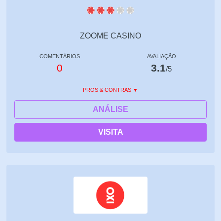
ZOOME CASINO
COMENTÁRIOS
AVALIAÇÃO
0
3.1
/5
PROS & CONTRAS
ANÁLISE
VISITA