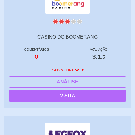
CASINO DO BOOMERANG
COMENTÁRIOS
AVALIAÇÃO
0
3.1
/5
PROS & CONTRAS
ANÁLISE
VISITA