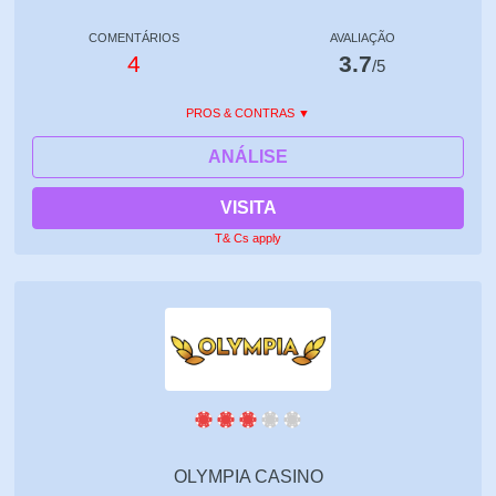
COMENTÁRIOS
AVALIAÇÃO
4
3.7
/5
PROS & CONTRAS
ANÁLISE
VISITA
T& Cs apply
OLYMPIA CASINO