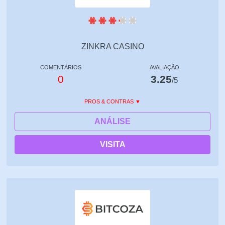
ZINKRA CASINO
COMENTÁRIOS
AVALIAÇÃO
0
3.25
/5
PROS & CONTRAS
ANÁLISE
VISITA