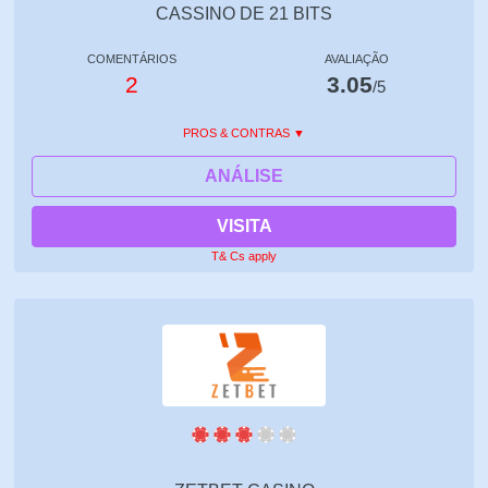
CASSINO DE 21 BITS
COMENTÁRIOS
AVALIAÇÃO
2
3.05
/5
PROS & CONTRAS
ANÁLISE
VISITA
T& Cs apply