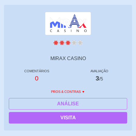
MIRAX CASINO
COMENTÁRIOS
AVALIAÇÃO
0
3
/5
PROS & CONTRAS
ANÁLISE
VISITA