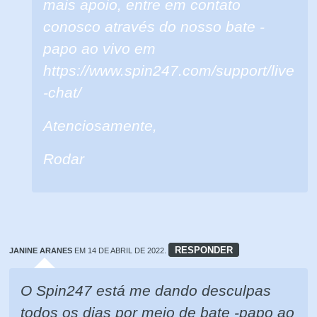
mais apoio, entre em contato
conosco através do nosso bate -
papo ao vivo em
https://www.spin247.com/support/live
-chat/
Atenciosamente,
Rodar
RESPONDER
JANINE ARANES
EM 14 DE ABRIL DE 2022.
O Spin247 está me dando desculpas
todos os dias por meio de bate -papo ao