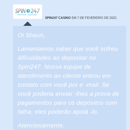
SPIN247 CASINO
EM 7 DE FEVEREIRO DE 2022.
Oi Shaun,
Lamentamos saber que você sofreu
dificuldades ao depositar no
Spin247. Nossa equipe de
atendimento ao cliente entrou em
contato com você por e -mail. Se
você poderia enviar -lhes a prova de
pagamentos para os depósitos com
falha, eles poderão apoiá -lo.
Atenciosamente,