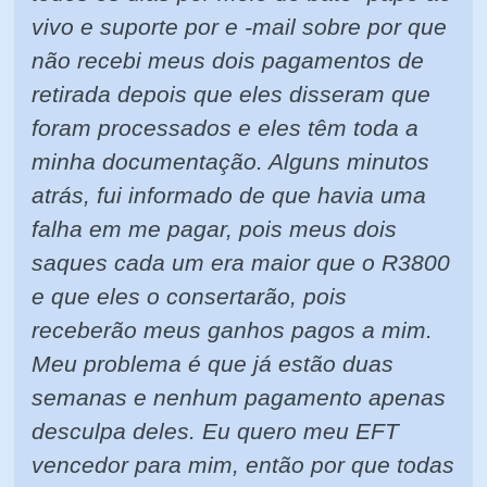
vivo e suporte por e -mail sobre por que
não recebi meus dois pagamentos de
retirada depois que eles disseram que
foram processados e eles têm toda a
minha documentação. Alguns minutos
atrás, fui informado de que havia uma
falha em me pagar, pois meus dois
saques cada um era maior que o R3800
e que eles o consertarão, pois
receberão meus ganhos pagos a mim.
Meu problema é que já estão duas
semanas e nenhum pagamento apenas
desculpa deles. Eu quero meu EFT
vencedor para mim, então por que todas