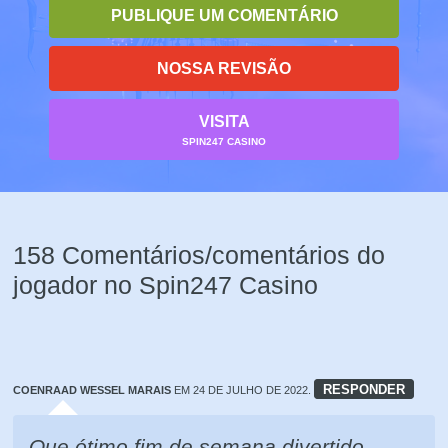
PUBLIQUE UM COMENTÁRIO
NOSSA REVISÃO
VISITA
SPIN247 CASINO
158 Comentários/comentários do
jogador no Spin247 Casino
RESPONDER
COENRAAD WESSEL MARAIS
EM 24 DE JULHO DE 2022.
Que ótimo fim de semana divertido ..