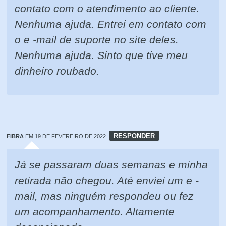
contato com o atendimento ao cliente.
Nenhuma ajuda. Entrei em contato com
o e -mail de suporte no site deles.
Nenhuma ajuda. Sinto que tive meu
dinheiro roubado.
RESPONDER
FIBRA
EM 19 DE FEVEREIRO DE 2022.
Já se passaram duas semanas e minha
retirada não chegou. Até enviei um e -
mail, mas ninguém respondeu ou fez
um acompanhamento. Altamente