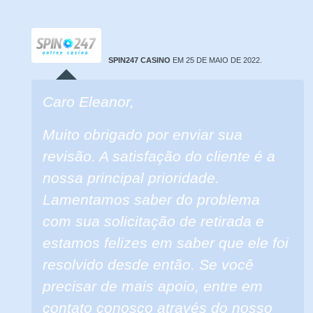
SPIN247 CASINO
EM 25 DE MAIO DE 2022.
Caro Eleanor,
Muito obrigado por enviar sua
revisão. A satisfação do cliente é a
nossa principal prioridade.
Lamentamos saber do problema
com sua solicitação de retirada e
estamos felizes em saber que ele foi
resolvido desde então. Se você
precisar de mais apoio, entre em
contato conosco através do nosso