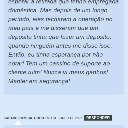
esperar a retirada que tenho empregada
doméstica. Mas depois de um longo
período, eles fecharam a operação no
meu país e me disseram que um
depósito tinha que fazer um depósito,
quando ninguém antes me disse isso.
Então, eu tinha esperança por não
notar! Tem um cassino de suporte ao
cliente ruim! Nunca vi meus ganhos!
Manter em segurança!
RESPONDER
KARABO CRYSTAL GOOD
EM 3 DE JUNHO DE 2022.