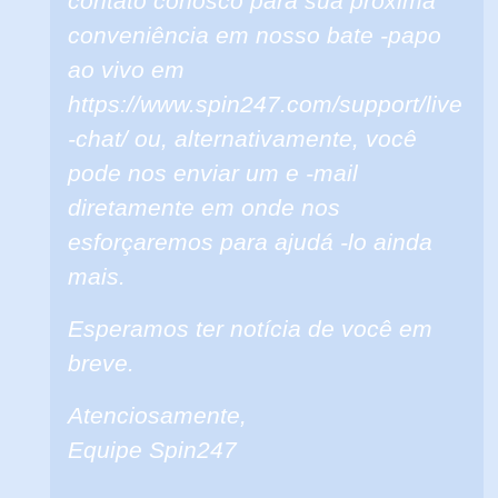
contato conosco para sua próxima
conveniência em nosso bate -papo
ao vivo em
https://www.spin247.com/support/live
-chat/ ou, alternativamente, você
pode nos enviar um e -mail
diretamente em
onde nos
esforçaremos para ajudá -lo ainda
mais.
Esperamos ter notícia de você em
breve.
Atenciosamente,
Equipe Spin247