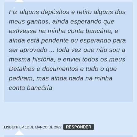
Fiz alguns depósitos e retiro alguns dos
meus ganhos, ainda esperando que
estivesse na minha conta bancária, e
ainda está pendente ou esperando para
ser aprovado ... toda vez que não sou a
mesma história, e enviei todos os meus
Detalhes e documentos e tudo o que
pediram, mas ainda nada na minha
conta bancária
RESPONDER
LISBETH
EM 12 DE MARÇO DE 2022.