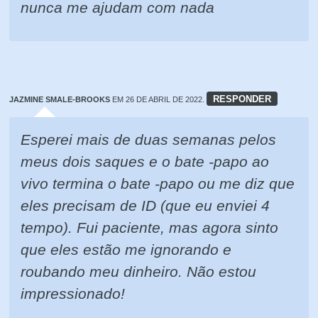
nunca me ajudam com nada
RESPONDER
JAZMINE SMALE-BROOKS
EM 26 DE ABRIL DE 2022.
Esperei mais de duas semanas pelos
meus dois saques e o bate -papo ao
vivo termina o bate -papo ou me diz que
eles precisam de ID (que eu enviei 4
tempo). Fui paciente, mas agora sinto
que eles estão me ignorando e
roubando meu dinheiro. Não estou
impressionado!