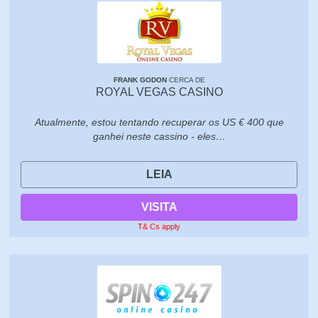
FRANK GODON
CERCA DE
ROYAL VEGAS CASINO
Atualmente, estou tentando recuperar os US € 400 que
ganhei neste cassino - eles…
LEIA
VISITA
T& Cs apply