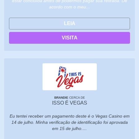
estar concluída antes de podermos pagar sua retirada. De
acordo com o meu…
LEIA
VISITA
BRANDIE
CERCA DE
ISSO É VEGAS
Eu tentei receber um pagamento deste é o Vegas Casino em
14 de julho. Minha verificação de identificação foi aprovada
em 15 de julho.…