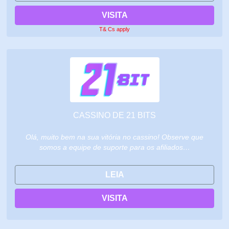
VISITA
T& Cs apply
CASSINO DE 21 BITS
Olá, muito bem na sua vitória no cassino! Observe que
somos a equipe de suporte para os afiliados…
LEIA
VISITA