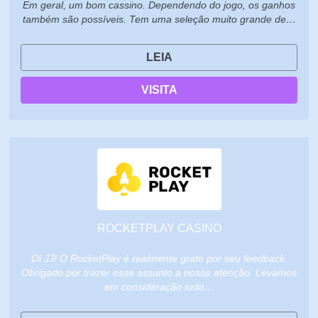
Em geral, um bom cassino. Dependendo do jogo, os ganhos
também são possíveis. Tem uma seleção muito grande de…
LEIA
VISITA
ROCKETPLAY CASINO
Oi JJ! O RocketPlay é realmente grato por seu feedback.
Obrigado por trazer esse assunto a nossa atenção. Levamos
em consideração tudo…