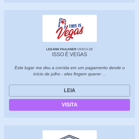
LEEANN FAULKNER
CERCA DE
ISSO É VEGAS
Este lugar me deu a corrida em um pagamento desde o
início de julho - eles fingem querer ...
LEIA
VISITA