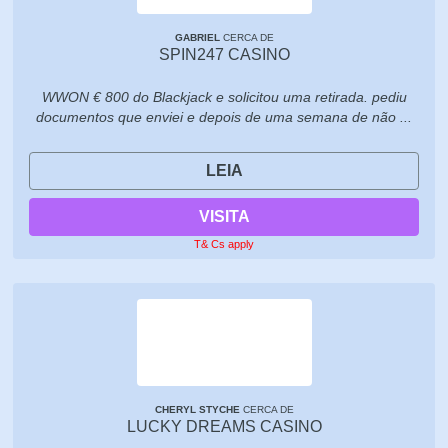
GABRIEL
CERCA DE
SPIN247 CASINO
WWON € 800 do Blackjack e solicitou uma retirada. pediu
documentos que enviei e depois de uma semana de não ...
LEIA
VISITA
T& Cs apply
CHERYL STYCHE
CERCA DE
LUCKY DREAMS CASINO