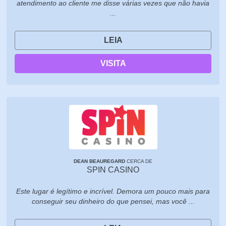
atendimento ao cliente me disse várias vezes que não havia
...
LEIA
VISITA
DEAN BEAUREGARD
CERCA DE
SPIN CASINO
Este lugar é legítimo e incrível. Demora um pouco mais para
conseguir seu dinheiro do que pensei, mas você ...