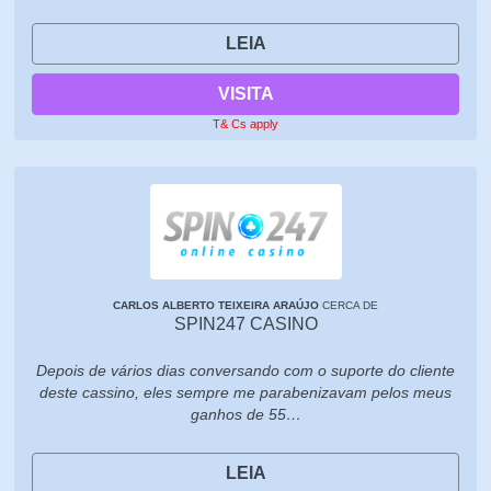
LEIA
VISITA
T& Cs apply
CARLOS ALBERTO TEIXEIRA ARAÚJO
CERCA DE
SPIN247 CASINO
Depois de vários dias conversando com o suporte do cliente
deste cassino, eles sempre me parabenizavam pelos meus
ganhos de 55…
LEIA