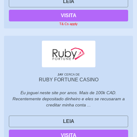
LEIA
VISITA
T& Cs apply
JAY
CERCA DE
RUBY FORTUNE CASINO
Eu joguei neste site por anos. Mais de 100k CAD.
Recentemente depositado dinheiro e eles se recusaram a
creditar minha conta ...
LEIA
VISITA