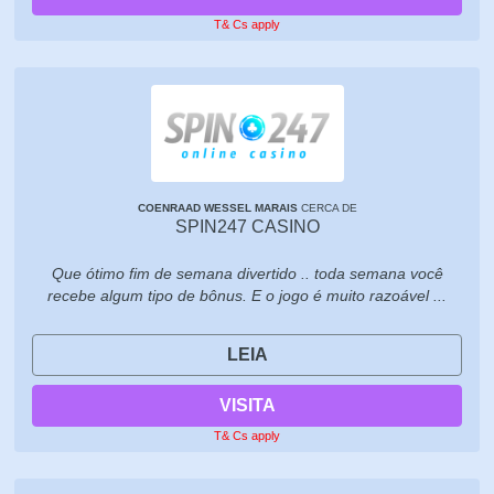
T& Cs apply
COENRAAD WESSEL MARAIS
CERCA DE
SPIN247 CASINO
Que ótimo fim de semana divertido .. toda semana você
recebe algum tipo de bônus. E o jogo é muito razoável ...
LEIA
VISITA
T& Cs apply