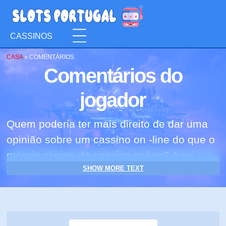
CASSINOS
CASA
»
COMENTÁRIOS
Comentários do
jogador
Quem poderia ter mais direito de dar uma
opinião sobre um cassino on -line do que o
próprio cliente de cassino online? Aqui
você encontrará comentários e comentários
escritos por alguns de seus clientes. As
respostas dos cassinos online são
destacadas.