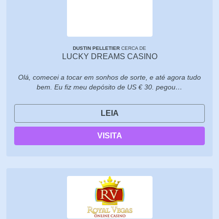
Observe:
É da natureza desse tipo de quadro de
mensagens para conter mais reclamações
DUSTIN PELLETIER
CERCA DE
LUCKY DREAMS CASINO
do que comentários positivos, pois o uso
dessa ferramenta é especialmente
Olá, comecei a tocar em sonhos de sorte, e até agora tudo
bem. Eu fiz meu depósito de US € 30. pegou…
significativo quando algo deu errado. Nesse
caso, podemos dar a você os valiosos
LEIA
conselhos para simplesmente cuidar de
respostas do cassino
VISITA