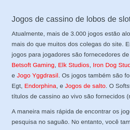
Jogos de cassino de lobos de slo
Atualmente, mais de 3.000 jogos estão al
mais do que muitos dos colegas do site. 
jogos para jogadores são fornecedores de 
Betsoft Gaming
,
Elk Studios
,
Iron Dog Stu
e
Jogo Yggdrasil
. Os jogos também são fo
Egt,
Endorphina
, e
Jogos de salto
. O Soft
títulos de cassino ao vivo são fornecidos (
A maneira mais rápida de encontrar os jo
pesquisa no saguão. No entanto, você tam