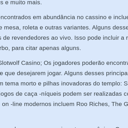
s e muito mais.
encontrados em abundância no cassino e incl
e mesa, roleta e outras variantes. Alguns dess
e revendedores ao vivo. Isso pode incluir a r
rbo, para citar apenas alguns.
otwolf Casino; Os jogadores poderão encontr
 que desejarem jogar. Alguns desses principais
m tema morto e pilhas inovadoras do templo: Sp
e jogos de caça -níqueis podem ser realizadas 
eo on -line modernos incluem Roo Riches, The 