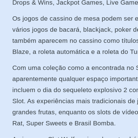
Drops & Wins, Jackpot Games, Live Game
Os jogos de cassino de mesa podem ser 
vários jogos de bacará, blackjack, poker d
também aparecem no cassino como títulos d
Blaze, a roleta automática e a roleta do Tu
Com uma coleção como a encontrada no Sl
aparentemente qualquer espaço importante
incluem o dia do sequeleto explosivo 2 co
Slot. As experiências mais tradicionais d
grandes frutas, enquanto os slots de víd
Rat, Super Sweets e Brasil Bomba.