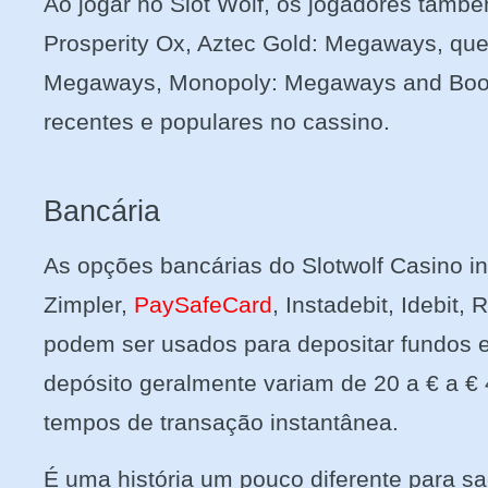
Ao jogar no Slot Wolf, os jogadores tamb
Prosperity Ox, Aztec Gold: Megaways, que 
Megaways, Monopoly: Megaways and Book 
recentes e populares no cassino.
Bancária
As opções bancárias do Slotwolf Casino i
Zimpler,
PaySafeCard
, Instadebit, Idebit,
podem ser usados para depositar fundos em
depósito geralmente variam de 20 a € a €
tempos de transação instantânea.
É uma história um pouco diferente para s