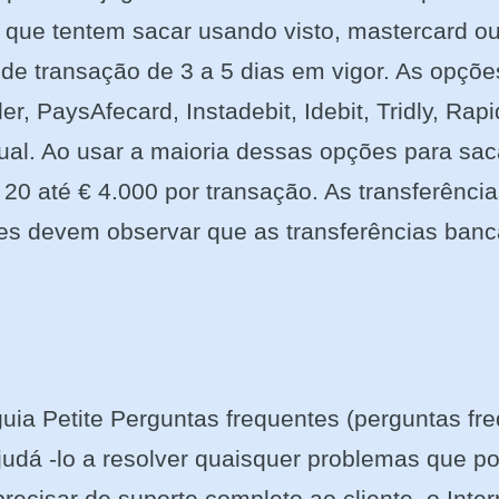
 que tentem sacar usando visto, mastercard o
de transação de 3 a 5 dias em vigor. As opçõe
er, PaysAfecard, Instadebit, Idebit, Tridly, Rapi
tual. Ao usar a maioria dessas opções para sac
€ 20 até € 4.000 por transação. As transferênci
es devem observar que as transferências banc
uia Petite Perguntas frequentes (perguntas fr
ajudá -lo a resolver quaisquer problemas que p
recisar de suporte completo ao cliente, o Inter