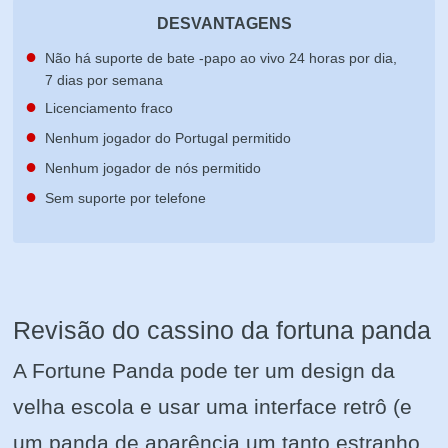
DESVANTAGENS
Não há suporte de bate -papo ao vivo 24 horas por dia,
7 dias por semana
Licenciamento fraco
Nenhum jogador do Portugal permitido
Nenhum jogador de nós permitido
Sem suporte por telefone
Revisão do cassino da fortuna panda
A Fortune Panda pode ter um design da
velha escola e usar uma interface retrô (e
um panda de aparência um tanto estranho