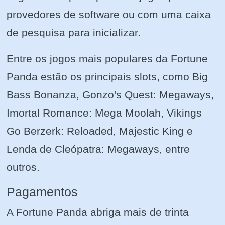
provedores de software ou com uma caixa
de pesquisa para inicializar.
Entre os jogos mais populares da Fortune
Panda estão os principais slots, como Big
Bass Bonanza, Gonzo's Quest: Megaways,
Imortal Romance: Mega Moolah, Vikings
Go Berzerk: Reloaded, Majestic King e
Lenda de Cleópatra: Megaways, entre
outros.
Pagamentos
A Fortune Panda abriga mais de trinta