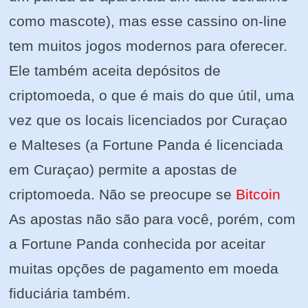
como mascote), mas esse cassino on-line
tem muitos jogos modernos para oferecer.
Ele também aceita depósitos de
criptomoeda, o que é mais do que útil, uma
vez que os locais licenciados por Curaçao
e Malteses (a Fortune Panda é licenciada
em Curaçao) permite a apostas de
criptomoeda. Não se preocupe se
Bitcoin
As apostas não são para você, porém, com
a Fortune Panda conhecida por aceitar
muitas opções de pagamento em moeda
fiduciária também.