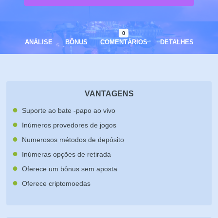
0
ANÁLISE
BÔNUS
COMENTÁRIOS
DETALHES
VANTAGENS
Suporte ao bate -papo ao vivo
Inúmeros provedores de jogos
Numerosos métodos de depósito
Inúmeras opções de retirada
Oferece um bônus sem aposta
Oferece criptomoedas