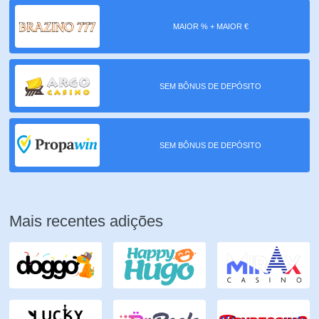
MAIOR % + MAIOR €
SEM BÔNUS DE DEPÓSITO
SEM BÔNUS DE DEPÓSITO
Mais recentes adições