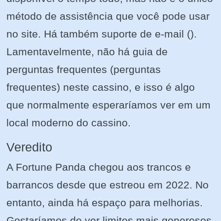
método de assistência que você pode usar
no site. Há também suporte de e-mail (
).
Lamentavelmente, não há guia de
perguntas frequentes (perguntas
frequentes) neste cassino, e isso é algo
que normalmente esperaríamos ver em um
local moderno do cassino.
Veredito
A Fortune Panda chegou aos trancos e
barrancos desde que estreou em 2022. No
entanto, ainda há espaço para melhorias.
Gostaríamos de ver limites mais generosos