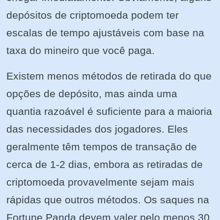
depósitos de criptomoeda podem ter
escalas de tempo ajustáveis com base na
taxa do mineiro que você paga.
Existem menos métodos de retirada do que
opções de depósito, mas ainda uma
quantia razoável é suficiente para a maioria
das necessidades dos jogadores. Eles
geralmente têm tempos de transação de
cerca de 1-2 dias, embora as retiradas de
criptomoeda provavelmente sejam mais
rápidas que outros métodos. Os saques na
Fortune Panda devem valer pelo menos 30