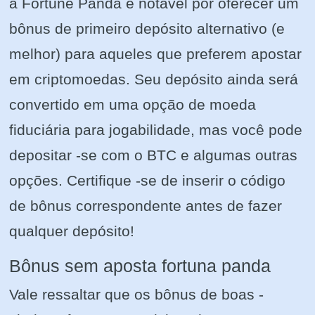
a Fortune Panda é notável por oferecer um
bônus de primeiro depósito alternativo (e
melhor) para aqueles que preferem apostar
em criptomoedas. Seu depósito ainda será
convertido em uma opção de moeda
fiduciária para jogabilidade, mas você pode
depositar -se com o BTC e algumas outras
opções. Certifique -se de inserir o código
de bônus correspondente antes de fazer
qualquer depósito!
Bônus sem aposta fortuna panda
Vale ressaltar que os bônus de boas -