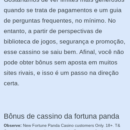
quando se trata de pagamentos e um guia
de perguntas frequentes, no mínimo. No
entanto, a partir de perspectivas de
biblioteca de jogos, segurança e promoção,
esse cassino se saiu bem. Afinal, você não
pode obter bônus sem aposta em muitos
sites rivais, e isso é um passo na direção
certa.
Bônus de cassino da fortuna panda
Observe:
New Fortune Panda Casino customers Only. 18+. T&