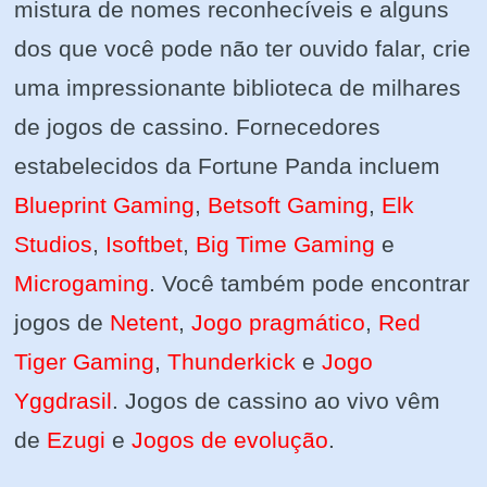
mistura de nomes reconhecíveis e alguns
dos que você pode não ter ouvido falar, crie
uma impressionante biblioteca de milhares
de jogos de cassino. Fornecedores
estabelecidos da Fortune Panda incluem
Blueprint Gaming
,
Betsoft Gaming
,
Elk
Studios
,
Isoftbet
,
Big Time Gaming
e
Microgaming
. Você também pode encontrar
jogos de
Netent
,
Jogo pragmático
,
Red
Tiger Gaming
,
Thunderkick
e
Jogo
Yggdrasil
. Jogos de cassino ao vivo vêm
de
Ezugi
e
Jogos de evolução
.