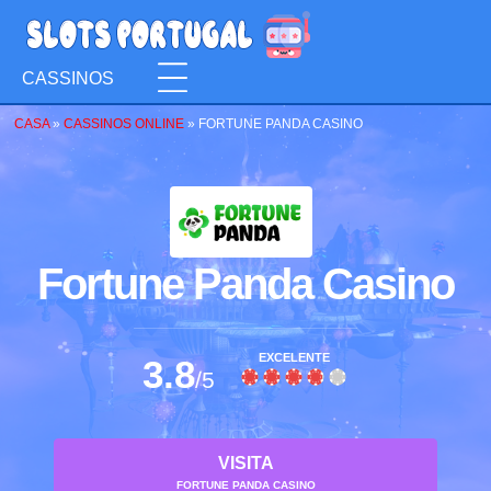
CASSINOS
CASA
»
CASSINOS ONLINE
»
FORTUNE PANDA CASINO
Fortune Panda Casino
EXCELENTE
3.8
/5
VISITA
FORTUNE PANDA CASINO