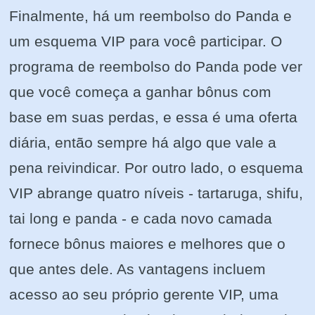
Finalmente, há um reembolso do Panda e
um esquema VIP para você participar. O
programa de reembolso do Panda pode ver
que você começa a ganhar bônus com
base em suas perdas, e essa é uma oferta
diária, então sempre há algo que vale a
pena reivindicar. Por outro lado, o esquema
VIP abrange quatro níveis - tartaruga, shifu,
tai long e panda - e cada novo camada
fornece bônus maiores e melhores que o
que antes dele. As vantagens incluem
acesso ao seu próprio gerente VIP, uma