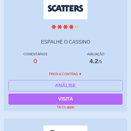
ESPALHE O CASSINO
COMENTÁRIOS
AVALIAÇÃO
0
4.2
/5
PROS & CONTRAS
ANÁLISE
VISITA
T& Cs apply