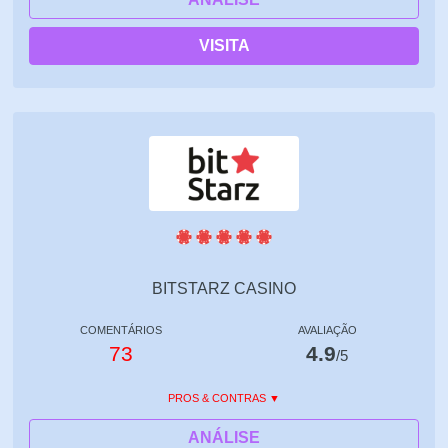
A lista de títulos de jogos é impressionante,
VISITA
variando dos últimos slots de vídeo com
recursos divertidos a jogos de mesa com
um toque único. Os slots on -line podem
muito bem ter rolos e linhas de pagamento,
mas não há dois iguais. Yggdrasil se
orgulha de entregar algo totalmente
inesperado - um título popular é o jogo
Sunny Shores. Embalados na grade 5 × 5
BITSTARZ CASINO
estão símbolos frutados e um emocionante
COMENTÁRIOS
AVALIAÇÃO
bônus de re-rotação. Vá para as costas
73
4.9
/5
tropicais onde as vitórias podem ser
alcançadas em aglomerados e dois
PROS & CONTRAS
caminhos; Da esquerda para a direita e da
ANÁLISE