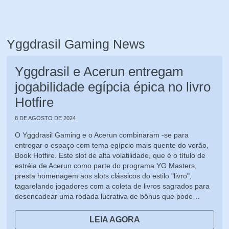
Yggdrasil Gaming News
Yggdrasil e Acerun entregam
jogabilidade egípcia épica no livro
Hotfire
8 DE AGOSTO DE 2024
O Yggdrasil Gaming e o Acerun combinaram -se para
entregar o espaço com tema egípcio mais quente do verão,
Book Hotfire. Este slot de alta volatilidade, que é o título de
estréia de Acerun como parte do programa YG Masters,
presta homenagem aos slots clássicos do estilo "livro",
tagarelando jogadores com a coleta de livros sagrados para
desencadear uma rodada lucrativa de bônus que pode…
LEIA AGORA