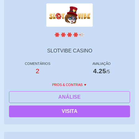
SLOTVIBE CASINO
COMENTÁRIOS
AVALIAÇÃO
2
4.25
/5
PROS & CONTRAS
ANÁLISE
VISITA