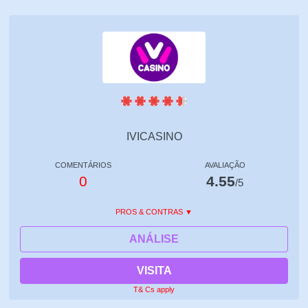
IVICASINO
COMENTÁRIOS
AVALIAÇÃO
0
4.55
/5
PROS & CONTRAS
ANÁLISE
VISITA
T& Cs apply