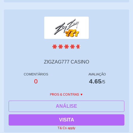
ZIGZAG777 CASINO
COMENTÁRIOS
AVALIAÇÃO
0
4.65
/5
PROS & CONTRAS
ANÁLISE
VISITA
T& Cs apply