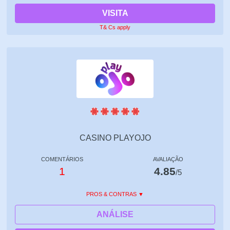
colossais podem ser alcançados.
VISITA
Os vikings Go Berzerk é o segundo
T& Cs apply
lançamento da série Vikings Go e isso dá
um soco com rotações gratuitas, um bônus
antes do spin, bônus de baú de tesouros,
medidores de raiva-colete os personagens
para desencadear bônus adicionais,
rotações grátis e ragnarok grátis.
Duplas: você pode estar vendo mais do
CASINO PLAYOJO
que apenas dobrar com esta criação
COMENTÁRIOS
AVALIAÇÃO
animada em 3D, especialmente quando o
1
4.85
/5
bônus de giros gratuitos entra em ação.
PROS & CONTRAS
Vitórias de até £ 50.000 podem ser
alcançadas nos 5 rolo, 243 maneiras de
ANÁLISE