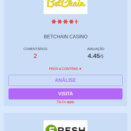
BETCHAIN ​​CASINO
COMENTÁRIOS
AVALIAÇÃO
2
4.45
/5
PROS & CONTRAS
ANÁLISE
VISITA
T& Cs apply