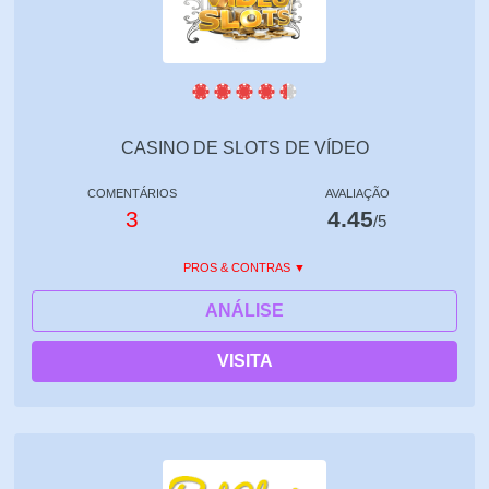
CASINO DE SLOTS DE VÍDEO
COMENTÁRIOS
AVALIAÇÃO
3
4.45
/5
PROS & CONTRAS
ANÁLISE
VISITA