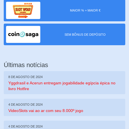
MAIOR % + MAIOR €
SEM BÔNUS DE DEPÓSITO
Últimas notícias
8 DE AGOSTO DE 2024
Yggdrasil e Acerun entregam jogabilidade egípcia épica no
livro Hotfire
4 DE AGOSTO DE 2024
VideoSlots vai ao ar com seu 8.000º jogo
4 DE AGOSTO DE 2024