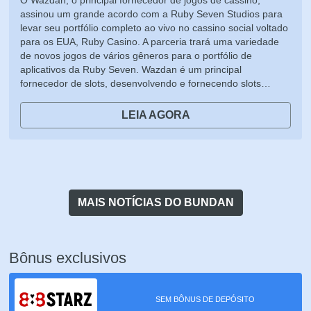
O Wazdan, o principal fornecedor de jogos de cassino,
assinou um grande acordo com a Ruby Seven Studios para
levar seu portfólio completo ao vivo no cassino social voltado
para os EUA, Ruby Casino. A parceria trará uma variedade
de novos jogos de vários gêneros para o portfólio de
aplicativos da Ruby Seven. Wazdan é um principal
fornecedor de slots, desenvolvendo e fornecendo slots…
LEIA AGORA
MAIS NOTÍCIAS DO BUNDAN
Bônus exclusivos
SEM BÔNUS DE DEPÓSITO