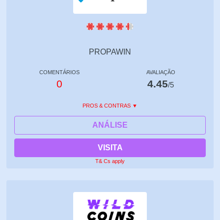
PROPAWIN
COMENTÁRIOS
AVALIAÇÃO
0
4.45
/5
PROS & CONTRAS
ANÁLISE
VISITA
T& Cs apply