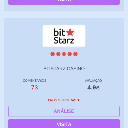
vários prêmios por seus produtos de
cassino. Por exemplo, ganhou o prêmio
'Melhor Produto Online de Igaming do Ano'
no Migea Awards 2019. Isso não é tudo. O
Wazdan também recebeu o Prêmio G23 da
Ásia de 2018 pela categoria "Hot Hit
Products".
BITSTARZ CASINO
Software e jogos de cassino Wazdan
COMENTÁRIOS
AVALIAÇÃO
73
4.9
/5
Ao jogar em qualquer um dos cassinos
online alimentados por Wazdan, você terá
PROS & CONTRAS
acesso a vários jogos emocionantes. Os
ANÁLISE
slots, por exemplo, são projetados com
VISITA
diferentes recursos, como vários rolos e