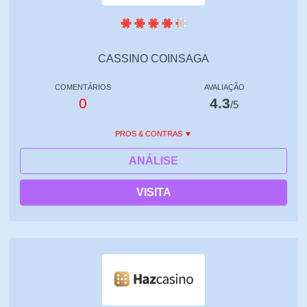
CASSINO COINSAGA
COMENTÁRIOS
AVALIAÇÃO
0
4.3
/5
PROS & CONTRAS
ANÁLISE
VISITA