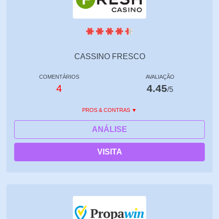
CASSINO FRESCO
COMENTÁRIOS
AVALIAÇÃO
4
4.45
/5
PROS & CONTRAS
ANÁLISE
VISITA