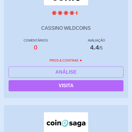
CASSINO WILDCOINS
COMENTÁRIOS
AVALIAÇÃO
0
4.4
/5
PROS & CONTRAS
ANÁLISE
VISITA