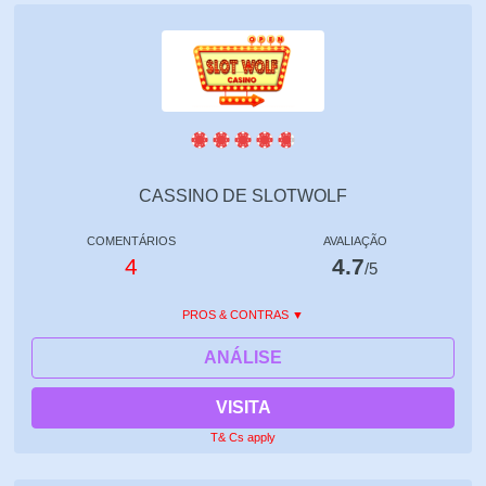
CASSINO DE SLOTWOLF
COMENTÁRIOS
AVALIAÇÃO
4
4.7
/5
PROS & CONTRAS
ANÁLISE
VISITA
T& Cs apply