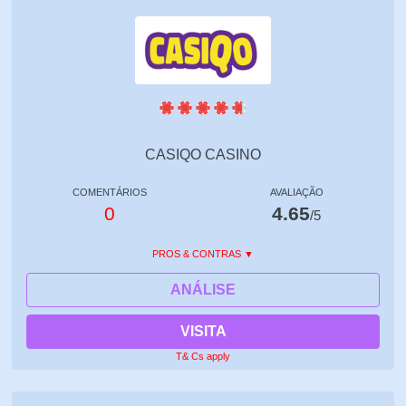
CASIQO CASINO
COMENTÁRIOS
AVALIAÇÃO
0
4.65
/5
PROS & CONTRAS
ANÁLISE
VISITA
T& Cs apply