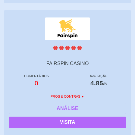
Digitain e Coingaming, para garantir que
eles atinjam uma base de clientes mais
ampla.
Plataformas de jogos Wazdan
Esse provedor de software se formou no
FAIRSPIN CASINO
desenvolvimento de jogos que não são
COMENTÁRIOS
AVALIAÇÃO
acessíveis apenas através de dispositivos
0
4.85
/5
de desktop, mas também através de
telefones celulares. A versão Wazdan
PROS & CONTRAS
Desktop está no modo de reprodução
ANÁLISE
instantâneo, você não precisará baixar
VISITA
nenhum software adicional para jogar os
jogos.