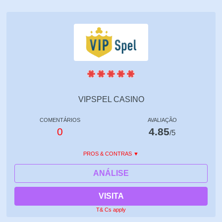
Além disso, os jogos móveis Wazdan são
compatíveis com os dispositivos Android e
iOS. Para a maioria dos cassinos online,
você tem a opção de baixar um aplicativo
ou acessar o cassino por meio de um
navegador.
VIPSPEL CASINO
Wazdan está no caminho certo. Com seus
COMENTÁRIOS
AVALIAÇÃO
0
4.85
/5
jogos de cassino equipados com recursos
exclusivos de jogos, os operadores de
PROS & CONTRAS
cassino e os jogadores têm certeza de uma
ANÁLISE
experiência de jogo suave. Além disso,
VISITA
você pode aproveitar qualquer um dos
T& Cs apply
jogos de cassino Wazdan em movimento