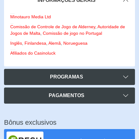
INFORMAÇÕES GERAIS
OPERADOR PRÓPRIO
Minotauro Media Ltd
LICENCIAMENTO
Comissão de Controle de Jogo de Alderney
,
Autoridade de
Jogos de Malta
,
Comissão de jogo no Portugal
LÍNGUAS
Inglês
,
Finlandesa
,
Alemã
,
Norueguesa
PROGRAMA DE AFILIADOS
Afiliados do Casinoluck
PROGRAMAS
PAGAMENTOS
Bônus exclusivos