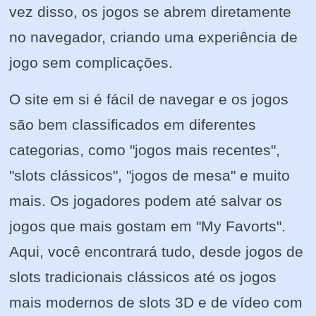
vez disso, os jogos se abrem diretamente
no navegador, criando uma experiência de
jogo sem complicações.
O site em si é fácil de navegar e os jogos
são bem classificados em diferentes
categorias, como "jogos mais recentes",
"slots clássicos", "jogos de mesa" e muito
mais. Os jogadores podem até salvar os
jogos que mais gostam em "My Favorts".
Aqui, você encontrará tudo, desde jogos de
slots tradicionais clássicos até os jogos
mais modernos de slots 3D e de vídeo com