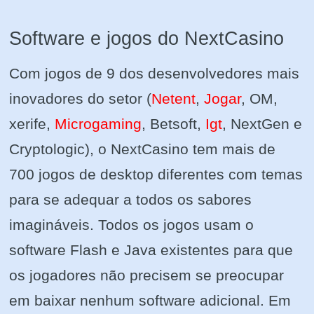
Software e jogos do NextCasino
Com jogos de 9 dos desenvolvedores mais
inovadores do setor (
Netent
,
Jogar
, OM,
xerife,
Microgaming
, Betsoft,
Igt
, NextGen e
Cryptologic), o NextCasino tem mais de
700 jogos de desktop diferentes com temas
para se adequar a todos os sabores
imagináveis. Todos os jogos usam o
software Flash e Java existentes para que
os jogadores não precisem se preocupar
em baixar nenhum software adicional. Em