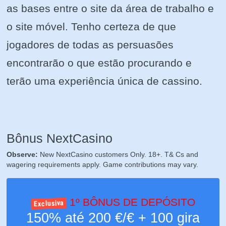
as bases entre o site da área de trabalho e
o site móvel. Tenho certeza de que
jogadores de todas as persuasões
encontrarão o que estão procurando e
terão uma experiência única de cassino.
Bônus NextCasino
Observe:
New NextCasino customers Only. 18+. T& Cs and
wagering requirements apply. Game contributions may vary.
1º BÔNUS DE DEPÓSITO
Exclusiva
150% até 200 €/€ +
100
gira