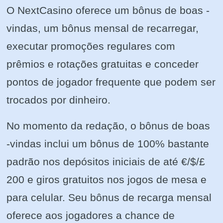
O NextCasino oferece um bônus de boas -
vindas, um bônus mensal de recarregar,
executar promoções regulares com
prêmios e rotações gratuitas e conceder
pontos de jogador frequente que podem ser
trocados por dinheiro.
No momento da redação, o bônus de boas
-vindas inclui um bônus de 100% bastante
padrão nos depósitos iniciais de até €/$/£
200 e giros gratuitos nos jogos de mesa e
para celular. Seu bônus de recarga mensal
oferece aos jogadores a chance de