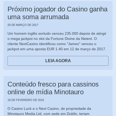
Próximo jogador do Casino ganha
uma soma arrumada
20 DE MARÇO DE 2017
Um homem inglês sortudo venceu 235.000 depois de atingir
o mega jackpot no slot da Fortune Divine da Netent. O
cliente NextCasino identificou como "James" venceu o
jackpot em uma aposta EUR 1.40 em 12 de março de 2017.
LEIA AGORA
Conteúdo fresco para cassinos
online de mídia Minotauro
18 DE FEVEREIRO DE 2015
O Casino Luck e o Next Casino, de propriedade da
Minotauro Media Ltd, com sede em Dublin, teriam