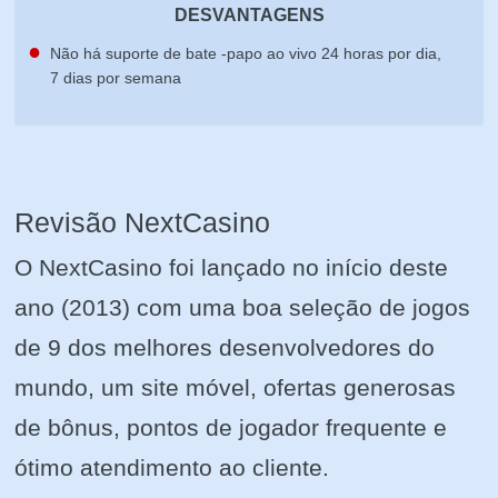
DESVANTAGENS
Não há suporte de bate -papo ao vivo 24 horas por dia,
7 dias por semana
Revisão NextCasino
O NextCasino foi lançado no início deste
ano (2013) com uma boa seleção de jogos
de 9 dos melhores desenvolvedores do
mundo, um site móvel, ofertas generosas
de bônus, pontos de jogador frequente e
ótimo atendimento ao cliente.