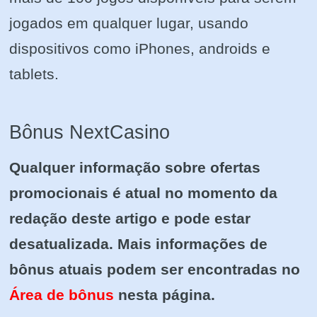
jogados em qualquer lugar, usando
dispositivos como iPhones, androids e
tablets.
Bônus NextCasino
Qualquer informação sobre ofertas
promocionais é atual no momento da
redação deste artigo e pode estar
desatualizada. Mais informações de
bônus atuais podem ser encontradas no
Área de bônus
nesta página.