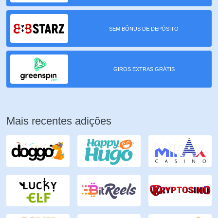
SEM BÔNUS DE DEPÓSITO
GIROS EXTRAS GRÁTIS
Mais recentes adições