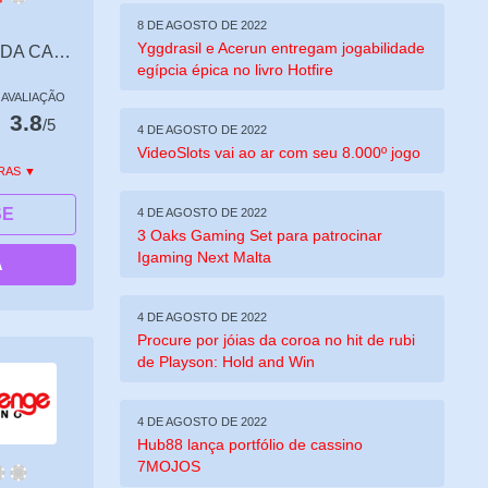
8 DE AGOSTO DE 2022
Yggdrasil e Acerun entregam jogabilidade
FORTUNE PANDA CASINO
egípcia épica no livro Hotfire
AVALIAÇÃO
3.8
/5
4 DE AGOSTO DE 2022
VideoSlots vai ao ar com seu 8.000º jogo
TRAS
SE
4 DE AGOSTO DE 2022
3 Oaks Gaming Set para patrocinar
Igaming Next Malta
A
4 DE AGOSTO DE 2022
Procure por jóias da coroa no hit de rubi
de Playson: Hold and Win
4 DE AGOSTO DE 2022
Hub88 lança portfólio de cassino
7MOJOS