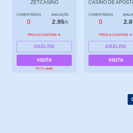
ZETCASINO
COMENTÁRIOS
AVALIAÇÃO
COMENTÁRIOS
AVALI
0
2.95
0
2.8
/5
PROS & CONTRAS
PROS & CONTRAS
ANÁLISE
ANÁLISE
VISITA
VISITA
T& Cs apply