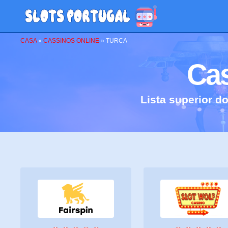
CASA
»
CASSINOS ONLINE
»
TURCA
Cas
Lista superior d