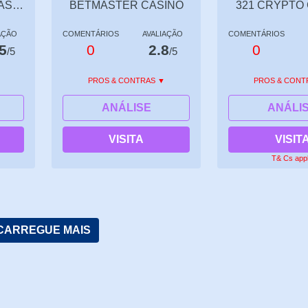
CASINO DE APOSTAS EM CASA
BETMASTER CASINO
321 CRYPTO
AÇÃO
COMENTÁRIOS
AVALIAÇÃO
COMENTÁRIOS
5
0
2.8
0
/5
/5
PROS & CONTRAS
PROS & CON
ANÁLISE
ANÁLI
VISITA
VISIT
T& Cs app
CARREGUE MAIS