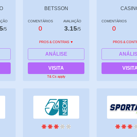
NO
BETSSON
CASIN
AÇÃO
COMENTÁRIOS
AVALIAÇÃO
COMENTÁRIOS
5
0
3.15
0
/5
/5
PROS & CONTRAS
PROS & CON
ANÁLISE
ANÁLI
VISITA
VISIT
T& Cs apply