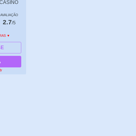
 CASINO
AVALIAÇÃO
2.7
/5
TRAS
SE
A
ly