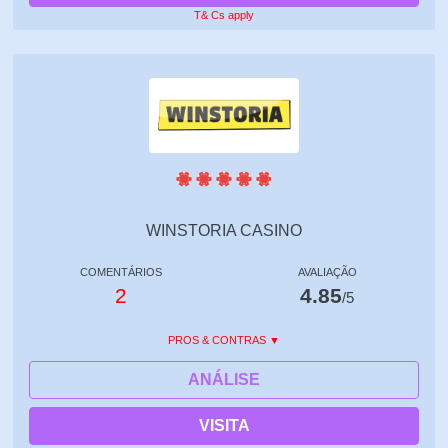
recebeu muitos prêmios, aqui estão eles;
T& Cs apply
EGR Awards 2010-2012:
Durante 2010-2012, a Netent liderou a
lista restrita com muitos dos principais
provedores do setor ganhando o ERG
Awards: Inovação no RNG Casino Software
2010-2012 e inovação na provisão de slot
WINSTORIA CASINO
2012.
COMENTÁRIOS
AVALIAÇÃO
2
4.85
/5
EGR Awards 2013:
PROS & CONTRAS
No ERG Awards, eles conquistaram três
ANÁLISE
prêmios em três categorias diferentes:
inovação na provisão de slots, inovação no
VISITA