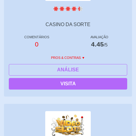
CASINO DA SORTE
COMENTÁRIOS
AVALIAÇÃO
0
4.45
/5
PROS & CONTRAS
ANÁLISE
VISITA