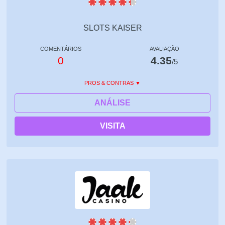
SLOTS KAISER
COMENTÁRIOS
AVALIAÇÃO
0
4.35
/5
PROS & CONTRAS
ANÁLISE
VISITA