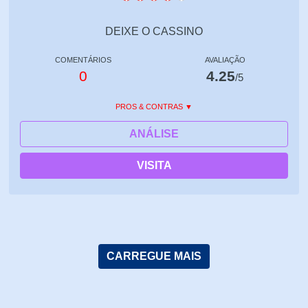
DEIXE O CASSINO
COMENTÁRIOS
AVALIAÇÃO
0
4.25
/5
PROS & CONTRAS
ANÁLISE
VISITA
CARREGUE MAIS