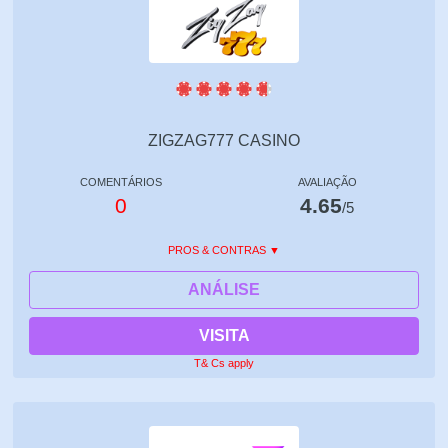
ZIGZAG777 CASINO
COMENTÁRIOS
AVALIAÇÃO
0
4.65
/5
PROS & CONTRAS
ANÁLISE
VISITA
T& Cs apply