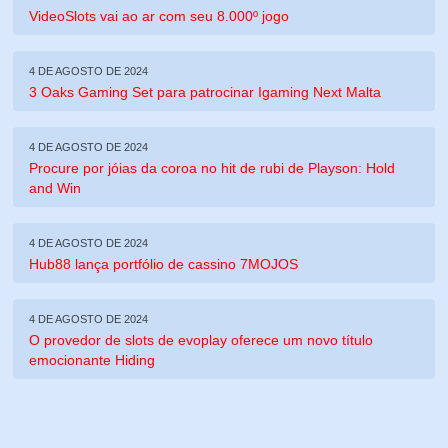
VideoSlots vai ao ar com seu 8.000º jogo
4 DE AGOSTO DE 2024
3 Oaks Gaming Set para patrocinar Igaming Next Malta
4 DE AGOSTO DE 2024
Procure por jóias da coroa no hit de rubi de Playson: Hold
and Win
4 DE AGOSTO DE 2024
Hub88 lança portfólio de cassino 7MOJOS
4 DE AGOSTO DE 2024
O provedor de slots de evoplay oferece um novo título
emocionante Hiding