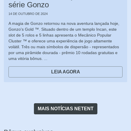
série Gonzo
14 DE OUTUBRO DE 2024
A magia de Gonzo retornou na nova aventura lançada hoje,
Gonzo's Gold ™. Situado dentro de um templo Incan, este
slot de 5 rolos e 5 linhas apresenta o Mecânico Popular
Cluster ™ e oferece uma experiência de jogo altamente
volátil. Três ou mais símbolos de dispersão - representados
por uma pirâmide dourada - prêmio 10 rodadas gratuitas e
uma vitória bônus. ...
LEIA AGORA
MAIS NOTÍCIAS NETENT