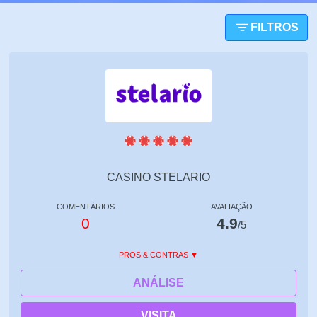
mais bem -sucedidos do mundo. O
fornecedor de software sueco está listado
FILTROS
na Bolsa de Londres e atualmente possui
duas subsidiárias; A Netent Americas LLC
e a Net Entertainment Malta Ltd. Netent
foram um verdadeiro pioneiro em dirigir o
mercado de jogos de azar com jogos
emocionantes movidos por uma plataforma
de ponta. Apoiado por uma equipe
CASINO STELARIO
talentosa que se orgulha de fornecer
COMENTÁRIOS
AVALIAÇÃO
soluções flexíveis de cassino digital,
0
4.9
/5
permite que os clientes obtenham acesso a
PROS & CONTRAS
centenas dos melhores jogos de cassino
ANÁLISE
online.
VISITA