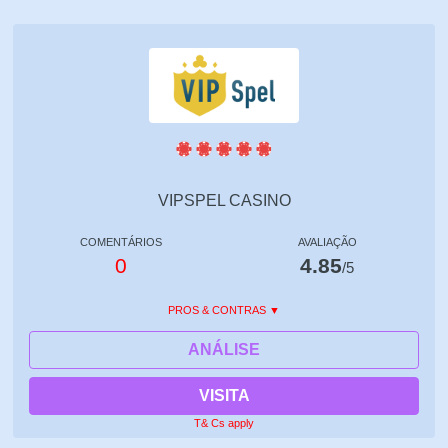
bobinas nem linhas de vitória! Os jogos de
marca incluem; Guns N Roses, Drácula,
Planeta Emoji e Vikings; Baseado na série
de televisão de sucesso com o mesmo
nome.
Os slots progressivos do jackpot são uma
VIPSPEL CASINO
especialidade para o agregador de
COMENTÁRIOS
AVALIAÇÃO
software, com enorme dinheiro em oferta.
0
4.85
/5
Super Lucky Frog, Mega Fortune, Mega
Fortune Dreams, Hall of Gods, Divine
PROS & CONTRAS
Fortune, Cosmic Fortune e Arabian Nights
ANÁLISE
oferecem muitas emoções e chances de
VISITA
ganhar dinheiro que muda a vida. Quando
T& Cs apply
se trata de jogos de mesa, o Netent é