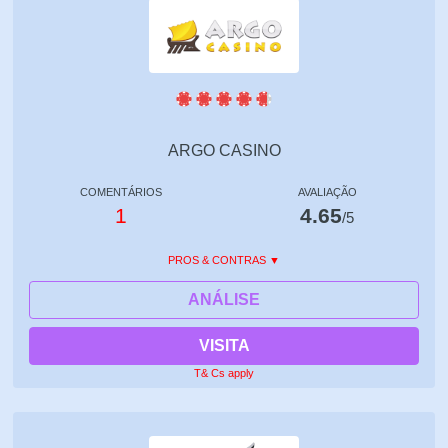
ARGO CASINO
COMENTÁRIOS
AVALIAÇÃO
1
4.65
/5
PROS & CONTRAS
ANÁLISE
VISITA
T& Cs apply