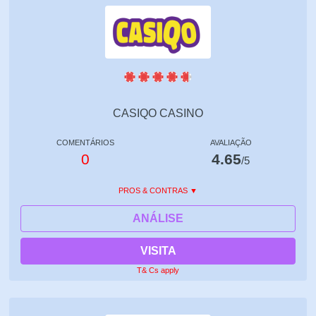
CASIQO CASINO
COMENTÁRIOS
AVALIAÇÃO
0
4.65
/5
PROS & CONTRAS
ANÁLISE
VISITA
T& Cs apply