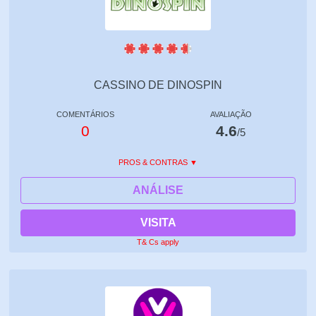
CASSINO DE DINOSPIN
COMENTÁRIOS
AVALIAÇÃO
0
4.6
/5
PROS & CONTRAS
ANÁLISE
VISITA
T& Cs apply