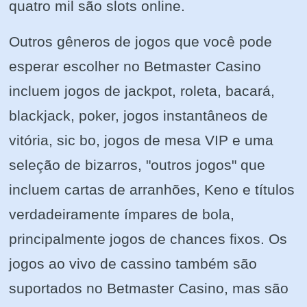
quatro mil são slots online.
Outros gêneros de jogos que você pode
esperar escolher no Betmaster Casino
incluem jogos de jackpot, roleta, bacará,
blackjack, poker, jogos instantâneos de
vitória, sic bo, jogos de mesa VIP e uma
seleção de bizarros, "outros jogos" que
incluem cartas de arranhões, Keno e títulos
verdadeiramente ímpares de bola,
principalmente jogos de chances fixos. Os
jogos ao vivo de cassino também são
suportados no Betmaster Casino, mas são