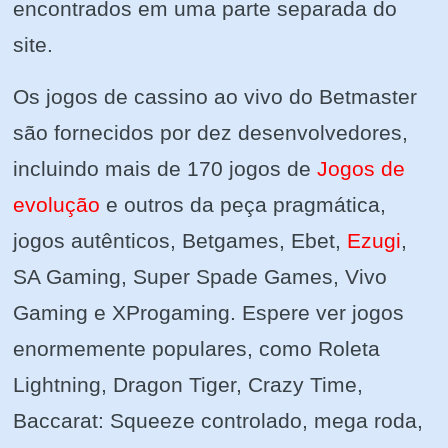
encontrados em uma parte separada do
site.
Os jogos de cassino ao vivo do Betmaster
são fornecidos por dez desenvolvedores,
incluindo mais de 170 jogos de
Jogos de
evolução
e outros da peça pragmática,
jogos autênticos, Betgames, Ebet,
Ezugi
,
SA Gaming, Super Spade Games, Vivo
Gaming e XProgaming. Espere ver jogos
enormemente populares, como Roleta
Lightning, Dragon Tiger, Crazy Time,
Baccarat: Squeeze controlado, mega roda,