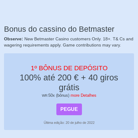
Bonus do cassino do Betmaster
Observe:
New Betmaster Casino customers Only. 18+. T& Cs and
wagering requirements apply. Game contributions may vary.
1º BÔNUS DE DEPÓSITO
100% até 200 € +
40
giros
grátis
50x (bônus)
Detalhes
WR:
PEGUE
Última edição: 20 de julho de 2022