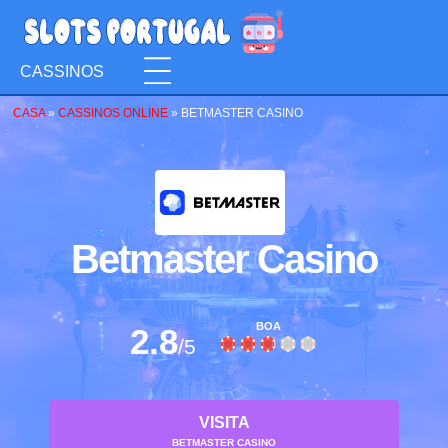
CASSINOS
CASA
»
CASSINOS ONLINE
»
BETMASTER CASINO
Betmaster Casino
BOA
2.8
/5
VISITA
BETMASTER CASINO