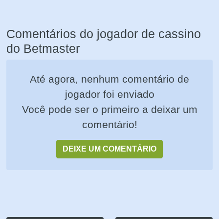
Comentários do jogador de cassino
do Betmaster
Até agora, nenhum comentário de
jogador foi enviado
Você pode ser o primeiro a deixar um
comentário!
DEIXE UM COMENTÁRIO