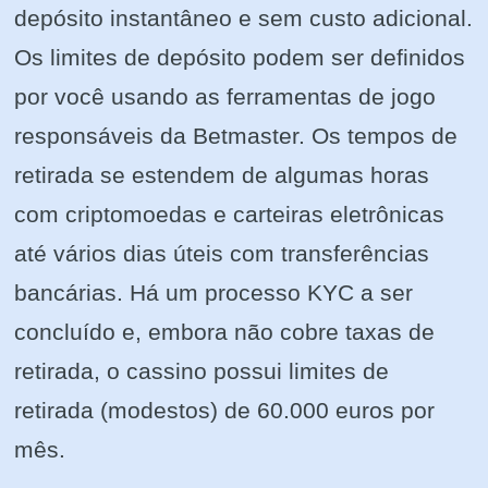
depósito instantâneo e sem custo adicional.
Os limites de depósito podem ser definidos
por você usando as ferramentas de jogo
responsáveis da Betmaster. Os tempos de
retirada se estendem de algumas horas
com criptomoedas e carteiras eletrônicas
até vários dias úteis com transferências
bancárias. Há um processo KYC a ser
concluído e, embora não cobre taxas de
retirada, o cassino possui limites de
retirada (modestos) de 60.000 euros por
mês.