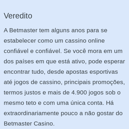
Veredito
A Betmaster tem alguns anos para se
estabelecer como um cassino online
confiável e confiável. Se você mora em um
dos países em que está ativo, pode esperar
encontrar tudo, desde apostas esportivas
até jogos de cassino, principais promoções,
termos justos e mais de 4.900 jogos sob o
mesmo teto e com uma única conta. Há
extraordinariamente pouco a não gostar do
Betmaster Casino.