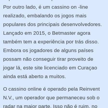
Por outro lado, é um cassino on -line
realizado, embalando os jogos mais
populares dos principais desenvolvedores.
Lançado em 2015, o Betmaster agora
também tem a experiência por trás disso.
Embora os jogadores de alguns países
possam não conseguir tirar proveito de
jogar lá, este site licenciado em Curaçao
ainda está aberto a muitos.
O cassino online é operado pela Reinvent
N.V., um operador que permaneceu sob o
radar na maior parte. Isso não é ruim, no