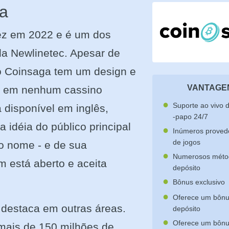
ga
vez em 2022 e é um dos
da Newlinetec. Apesar de
o Coinsaga tem um design e
VANTAGE
ar em nenhum cassino
Suporte ao vivo 
 disponível em inglês,
-papo 24/7
 idéia do público principal
Inúmeros proved
de jogos
o nome - e de sua
Numerosos méto
m está aberto e aceita
depósito
Bônus exclusivo
Oferece um bôn
destaca em outras áreas.
depósito
Oferece um bôn
 mais de 150 milhões de