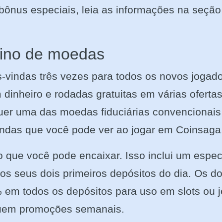
bônus especiais, leia as informações na seção
ino de moedas
vindas três vezes para todos os novos jogado
dinheiro e rodadas gratuitas em várias ofertas
quer uma das moedas fiduciárias convencionais
indas que você pode ver ao jogar em Coinsaga
 que você pode encaixar. Isso inclui um espec
s seus dois primeiros depósitos do dia. Os 
em todos os depósitos para uso em slots ou 
ncluem promoções semanais.