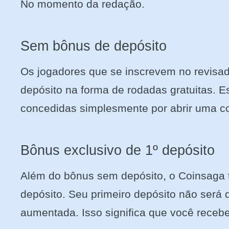
No momento da redação.
Sem bônus de depósito
Os jogadores que se inscrevem no revisa
depósito na forma de rodadas gratuitas. 
concedidas simplesmente por abrir uma c
Bônus exclusivo de 1º depósito
Além do bônus sem depósito, o Coinsaga
depósito. Seu primeiro depósito não ser
aumentada. Isso significa que você recebe