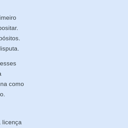
imeiro
ositar.
pósitos.
isputa.
 esses
a
iona como
o.
 licença