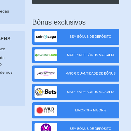
oedas
Bônus exclusivos
SEM BÔNUS DE DEPÓSITO
GENS
aco
MATERIA DE BÔNUS MAIS ALTA
 do
do
de nós
MAIOR QUANTIDADE DE BÔNUS
MATERIA DE BÔNUS MAIS ALTA
MAIOR % + MAIOR €
SEM BÔNUS DE DEPÓSITO