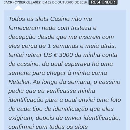
RESPONDER
JACK (CYBERKILLA922)
EM 22 DE OUTUBRO DE 2016.
Todos os slots Casino não me
forneceram nada com tristeza e
decepção desde que me inscrevi com
eles cerca de 1 semanas e meia atrás,
tentei retirar US € 3000 da minha conta
de cassino, da qual esperava há uma
semana para chegar à minha conta
Neteller. Ao longo da semana, o cassino
pediu que eu verificasse minha
identificação para a qual enviei uma foto
de cada tipo de identificação que eles
exigiram, depois de enviar identificação,
confirmei com todos os slots