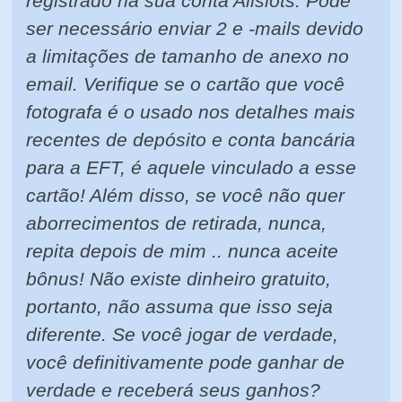
registrado na sua conta Allslots. Pode
ser necessário enviar 2 e -mails devido
a limitações de tamanho de anexo no
email. Verifique se o cartão que você
fotografa é o usado nos detalhes mais
recentes de depósito e conta bancária
para a EFT, é aquele vinculado a esse
cartão! Além disso, se você não quer
aborrecimentos de retirada, nunca,
repita depois de mim .. nunca aceite
bônus! Não existe dinheiro gratuito,
portanto, não assuma que isso seja
diferente. Se você jogar de verdade,
você definitivamente pode ganhar de
verdade e receberá seus ganhos?