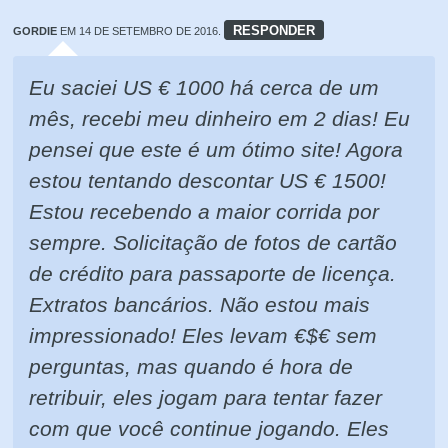
RESPONDER
GORDIE
EM 14 DE SETEMBRO DE 2016.
Eu saciei US € 1000 há cerca de um
mês, recebi meu dinheiro em 2 dias! Eu
pensei que este é um ótimo site! Agora
estou tentando descontar US € 1500!
Estou recebendo a maior corrida por
sempre. Solicitação de fotos de cartão
de crédito para passaporte de licença.
Extratos bancários. Não estou mais
impressionado! Eles levam €$€ sem
perguntas, mas quando é hora de
retribuir, eles jogam para tentar fazer
com que você continue jogando. Eles