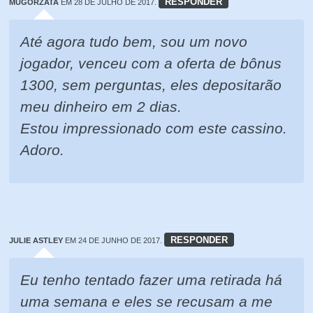
RESPONDER
MUGORZATA
EM 28 DE JULHO DE 2017.
Até agora tudo bem, sou um novo
jogador, venceu com a oferta de bônus
1300, sem perguntas, eles depositarão
meu dinheiro em 2 dias.
Estou impressionado com este cassino.
Adoro.
RESPONDER
JULIE ASTLEY
EM 24 DE JUNHO DE 2017.
Eu tenho tentado fazer uma retirada há
uma semana e eles se recusam a me