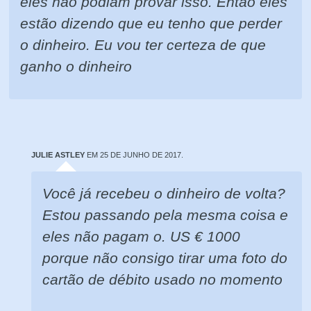
eles não podiam provar isso. Então eles
estão dizendo que eu tenho que perder
o dinheiro. Eu vou ter certeza de que
ganho o dinheiro
JULIE ASTLEY
EM 25 DE JUNHO DE 2017.
Você já recebeu o dinheiro de volta?
Estou passando pela mesma coisa e
eles não pagam o. US € 1000
porque não consigo tirar uma foto do
cartão de débito usado no momento