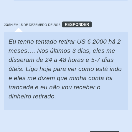
RESPONDER
JOSH
EM 15 DE DEZEMBRO DE 2016.
Eu tenho tentado retirar US € 2000 há 2
meses…. Nos últimos 3 dias, eles me
disseram de 24 a 48 horas e 5-7 dias
úteis. Ligo hoje para ver como está indo
e eles me dizem que minha conta foi
trancada e eu não vou receber o
dinheiro retirado.