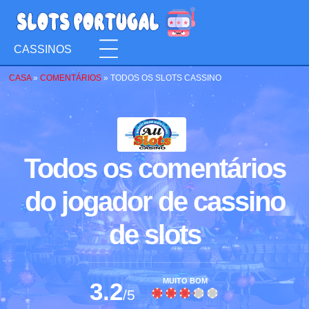
CASSINOS
CASA
»
COMENTÁRIOS
»
TODOS OS SLOTS CASSINO
Todos os comentários
do jogador de cassino
de slots
MUITO BOM
3.2
/5