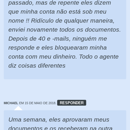
passado, mas de repente eles dizem
que minha conta não está sob meu
nome !! Ridículo de qualquer maneira,
enviei novamente todos os documentos.
Depois de 40 e -mails, ninguém me
responde e eles bloquearam minha
conta com meu dinheiro. Todo o agente
diz coisas diferentes
RESPONDER
MICHAEL
EM 15 DE MAIO DE 2018.
Uma semana, eles aprovaram meus
documentos e os receberam na outra