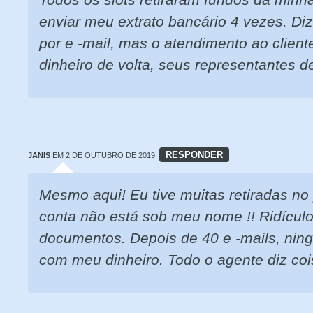
enviar meu extrato bancário 4 vezes. D
por e -mail, mas o atendimento ao clien
dinheiro de volta, seus representantes d
RESPONDER
JANIS
EM 2 DE OUTUBRO DE 2019.
Mesmo aqui! Eu tive muitas retiradas n
conta não está sob meu nome !! Ridícul
documentos. Depois de 40 e -mails, ni
com meu dinheiro. Todo o agente diz coi