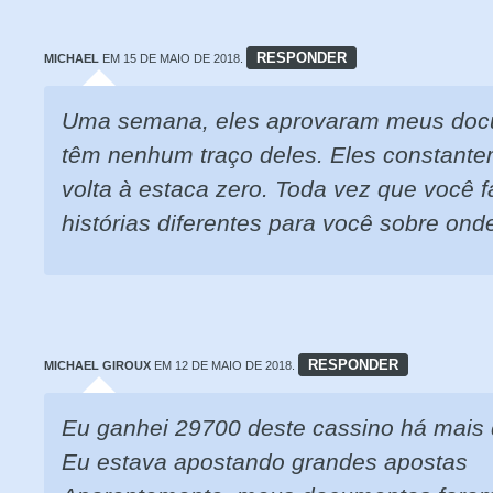
RESPONDER
MICHAEL
EM 15 DE MAIO DE 2018.
Uma semana, eles aprovaram meus docu
têm nenhum traço deles. Eles constante
volta à estaca zero. Toda vez que você f
histórias diferentes para você sobre ond
RESPONDER
MICHAEL GIROUX
EM 12 DE MAIO DE 2018.
Eu ganhei 29700 deste cassino há mai
Eu estava apostando grandes apostas