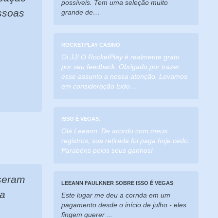
possíveis. Tem uma seleção muito
ssoas
grande de…
ROCKETPLAY CASINO
:
Oi JJ! O RocketPlay é realmente grato
por seu feedback. Obrigado por trazer
esse assunto a nossa atenção. Levamos
em consideração tudo…
ISSO É VEGAS
:
Olá Leeann, De acordo com meus
registros, sua retirada foi paga hoje cedo.
Parabéns pelos seus ganhos!
sseram
LEEANN FAULKNER SOBRE ISSO É VEGAS
:
ha
Este lugar me deu a corrida em um
pagamento desde o início de julho - eles
fingem querer ...