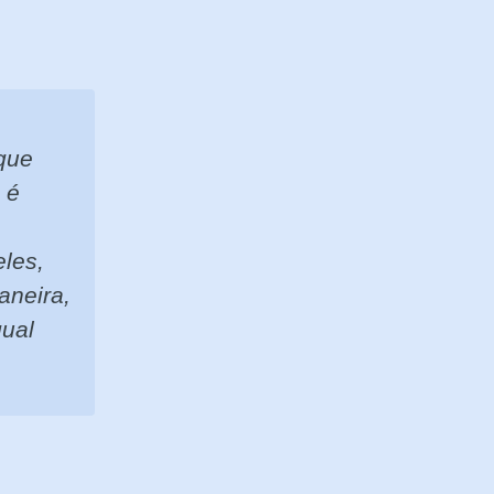
que
 é
eles,
aneira,
qual