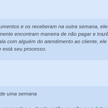
mentos e os receberam na outra semana, ele
mente encontram maneira de não pagar e trazê
ala com alguém do atendimento ao cliente, ele 
e está seu processo.
s de uma semana