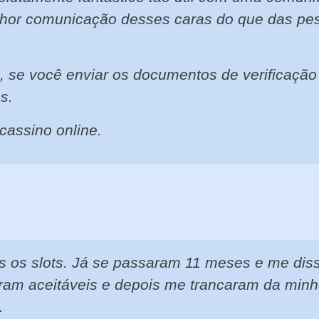
elhor comunicação desses caras do que das pe
 se você enviar os documentos de verificação
s.
assino online.
s os slots. Já se passaram 11 meses e me di
ram aceitáveis e depois me trancaram da min
.