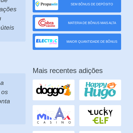
SEM BÔNUS DE DEPÓSITO
mações
u
MATERIA DE BÔNUS MAIS ALTA
úteis
MAIOR QUANTIDADE DE BÔNUS
Mais recentes adições
ha
 os
onta