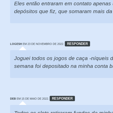
Eles então entraram em contato apenas
depósitos que fiz, que somaram mais da
RESPONDER
LOGESH
EM 23 DE NOVEMBRO DE 2022.
Joguei todos os jogos de caça -níqueis 
semana foi depositado na minha conta ba
RESPONDER
DEB
EM 15 DE MAIO DE 2022.
Todos os slots retiraram fundos da minha