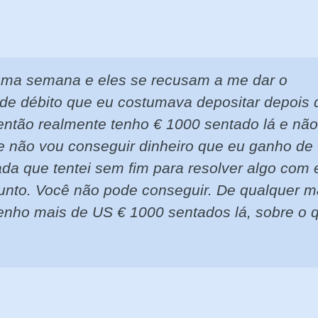
 uma semana e eles se recusam a me dar o
de débito que eu costumava depositar depois 
então realmente tenho € 1000 sentado lá e não
e não vou conseguir dinheiro que eu ganho de
da que tentei sem fim para resolver algo com 
nto. Você não pode conseguir. De qualquer m
tenho mais de US € 1000 sentados lá, sobre o 