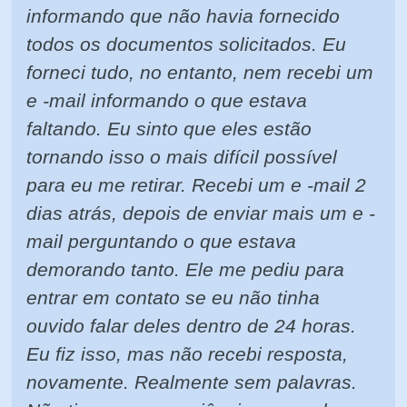
informando que não havia fornecido
todos os documentos solicitados. Eu
forneci tudo, no entanto, nem recebi um
e -mail informando o que estava
faltando. Eu sinto que eles estão
tornando isso o mais difícil possível
para eu me retirar. Recebi um e -mail 2
dias atrás, depois de enviar mais um e -
mail perguntando o que estava
demorando tanto. Ele me pediu para
entrar em contato se eu não tinha
ouvido falar deles dentro de 24 horas.
Eu fiz isso, mas não recebi resposta,
novamente. Realmente sem palavras.