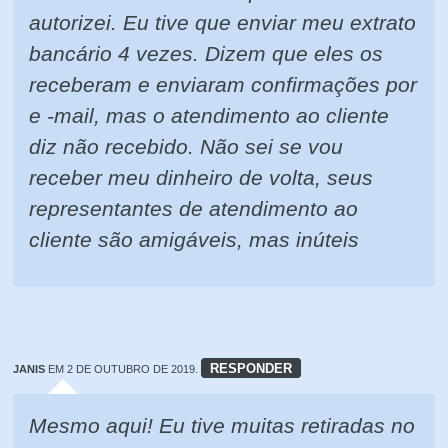
autorizei. Eu tive que enviar meu extrato
bancário 4 vezes. Dizem que eles os
receberam e enviaram confirmações por
e -mail, mas o atendimento ao cliente
diz não recebido. Não sei se vou
receber meu dinheiro de volta, seus
representantes de atendimento ao
cliente são amigáveis, mas inúteis
RESPONDER
JANIS
EM 2 DE OUTUBRO DE 2019.
Mesmo aqui! Eu tive muitas retiradas no