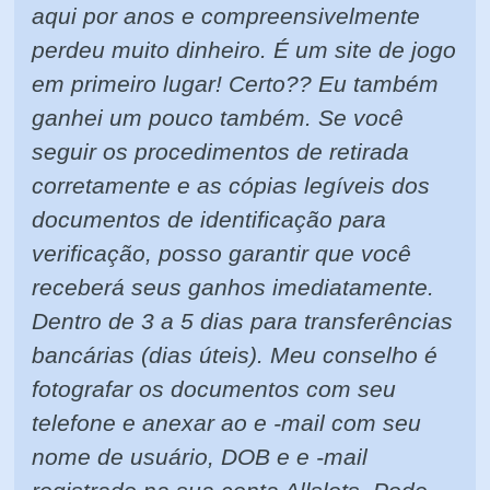
aqui por anos e compreensivelmente
perdeu muito dinheiro. É um site de jogo
em primeiro lugar! Certo?? Eu também
ganhei um pouco também. Se você
seguir os procedimentos de retirada
corretamente e as cópias legíveis dos
documentos de identificação para
verificação, posso garantir que você
receberá seus ganhos imediatamente.
Dentro de 3 a 5 dias para transferências
bancárias (dias úteis). Meu conselho é
fotografar os documentos com seu
telefone e anexar ao e -mail com seu
nome de usuário, DOB e e -mail