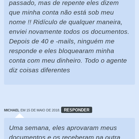
passado, mas de repente eles dizem
que minha conta não está sob meu
nome !! Ridículo de qualquer maneira,
enviei novamente todos os documentos.
Depois de 40 e -mails, ninguém me
responde e eles bloquearam minha
conta com meu dinheiro. Todo o agente
diz coisas diferentes
RESPONDER
MICHAEL
EM 15 DE MAIO DE 2018.
Uma semana, eles aprovaram meus
documentos e os receberam na outra