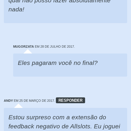
qual não posso fazer absolutamente
nada!
MUGORZATA
EM 28 DE JULHO DE 2017.
Eles pagaram você no final?
RESPONDER
ANDY
EM 25 DE MARÇO DE 2017.
Estou surpreso com a extensão do
feedback negativo de Allslots. Eu joguei