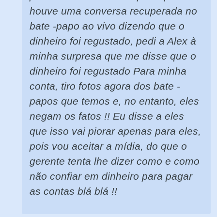
houve uma conversa recuperada no
bate -papo ao vivo dizendo que o
dinheiro foi regustado, pedi a Alex à
minha surpresa que me disse que o
dinheiro foi regustado Para minha
conta, tiro fotos agora dos bate -
papos que temos e, no entanto, eles
negam os fatos !! Eu disse a eles
que isso vai piorar apenas para eles,
pois vou aceitar a mídia, do que o
gerente tenta lhe dizer como e como
não confiar em dinheiro para pagar
as contas blá blá !!