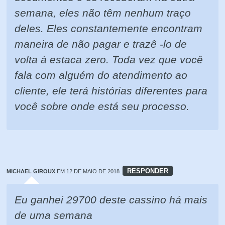
semana, eles não têm nenhum traço
deles. Eles constantemente encontram
maneira de não pagar e trazê -lo de
volta à estaca zero. Toda vez que você
fala com alguém do atendimento ao
cliente, ele terá histórias diferentes para
você sobre onde está seu processo.
RESPONDER
MICHAEL GIROUX
EM 12 DE MAIO DE 2018.
Eu ganhei 29700 deste cassino há mais
de uma semana