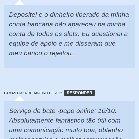
Depositei e o dinheiro liberado da minha
conta bancária não apareceu na minha
conta de todos os slots. Eu questionei a
equipe de apoio e me disseram que
meu banco o rejeitou.
RESPONDER
LAMAS
EM 14 DE JANEIRO DE 2022.
Serviço de bate -papo online: 10/10.
Absolutamente fantástico tão útil com
uma comunicação muito boa, obtenho