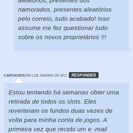
aleatórios, presentes dos
namorados, presentes aleatórios
pelo correio, tudo acabado! Isso
assume me fez questionar tudo
sobre os novos proprietários !!!
RESPONDER
CARTUCHOS
EM 1 DE JANEIRO DE 2017.
Estou tentando há semanas obter uma
retirada de todos os slots. Eles
reverteram os fundos duas vezes de
volta para minha conta de jogos. A
primeira vez que recebi um e -mail