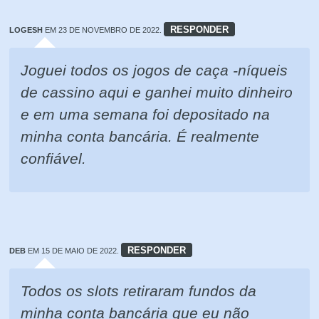
RESPONDER
LOGESH
EM 23 DE NOVEMBRO DE 2022.
Joguei todos os jogos de caça -níqueis
de cassino aqui e ganhei muito dinheiro
e em uma semana foi depositado na
minha conta bancária. É realmente
confiável.
RESPONDER
DEB
EM 15 DE MAIO DE 2022.
Todos os slots retiraram fundos da
minha conta bancária que eu não