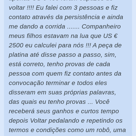
voltar !!!! Eu falei com 3 pessoas e fiz
contato através da persistência e ainda
me dando a corrida ....... Companheiro
meus filhos estavam na lua que US €
2500 eu calculei para nós !!! A peça de
platina até disse passo a passo, sim,
está correto, tenho provas de cada
pessoa com quem fiz contato antes da
convocação terminar e todos eles
disseram em suas próprias palavras,
das quais eu tenho provas ... Você
receberá seus ganhos e curtos tempo
depois Voltar pedalando e repetindo os
termos e condições como um robô, uma