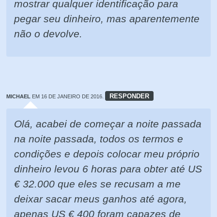
mostrar qualquer identificação para
pegar seu dinheiro, mas aparentemente
não o devolve.
RESPONDER
MICHAEL
EM 16 DE JANEIRO DE 2016.
Olá, acabei de começar a noite passada
na noite passada, todos os termos e
condições e depois colocar meu próprio
dinheiro levou 6 horas para obter até US
€ 32.000 que eles se recusam a me
deixar sacar meus ganhos até agora,
apenas US € 400 foram capazes de