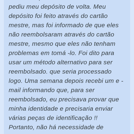
pediu meu depósito de volta. Meu
depósito foi feito através do cartão
mestre, mas foi informado de que eles
não reembolsaram através do cartão
mestre, mesmo que eles não tenham
problemas em tomá -lo. Foi dito para
usar um método alternativo para ser
reembolsado. que seria processado
logo. Uma semana depois recebi um e -
mail informando que, para ser
reembolsado, eu precisava provar que
minha identidade e precisaria enviar
várias peças de identificação !!
Portanto, não há necessidade de