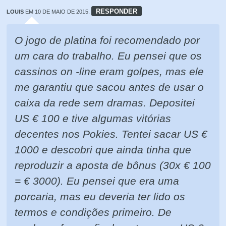
RESPONDER
LOUIS
EM 10 DE MAIO DE 2015.
O jogo de platina foi recomendado por
um cara do trabalho. Eu pensei que os
cassinos on -line eram golpes, mas ele
me garantiu que sacou antes de usar o
caixa da rede sem dramas. Depositei
US € 100 e tive algumas vitórias
decentes nos Pokies. Tentei sacar US €
1000 e descobri que ainda tinha que
reproduzir a aposta de bônus (30x € 100
= € 3000). Eu pensei que era uma
porcaria, mas eu deveria ter lido os
termos e condições primeiro. De