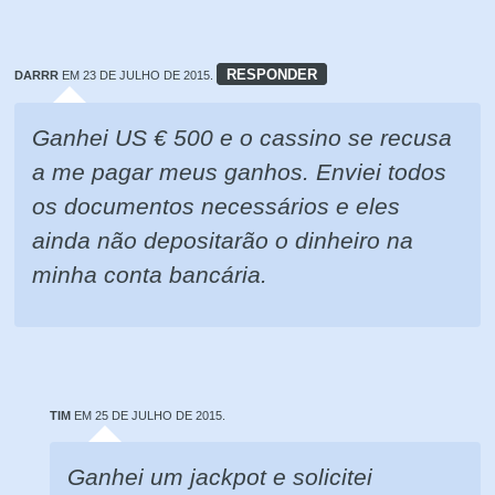
RESPONDER
DARRR
EM 23 DE JULHO DE 2015.
Ganhei US € 500 e o cassino se recusa
a me pagar meus ganhos. Enviei todos
os documentos necessários e eles
ainda não depositarão o dinheiro na
minha conta bancária.
TIM
EM 25 DE JULHO DE 2015.
Ganhei um jackpot e solicitei