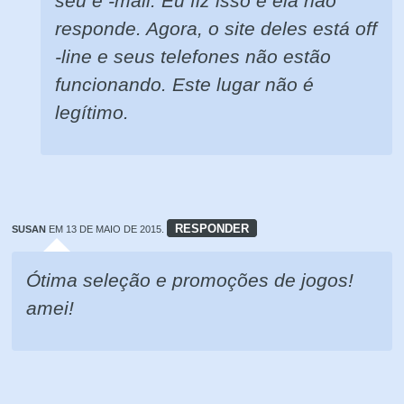
seu e -mail. Eu fiz isso e ela não
responde. Agora, o site deles está off
-line e seus telefones não estão
funcionando. Este lugar não é
legítimo.
RESPONDER
SUSAN
EM 13 DE MAIO DE 2015.
Ótima seleção e promoções de jogos!
amei!