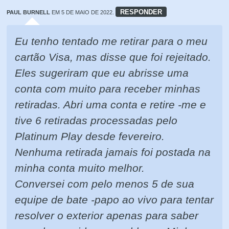
RESPONDER
PAUL BURNELL
EM 5 DE MAIO DE 2022.
Eu tenho tentado me retirar para o meu
cartão Visa, mas disse que foi rejeitado.
Eles sugeriram que eu abrisse uma
conta com muito para receber minhas
retiradas. Abri uma conta e retire -me e
tive 6 retiradas processadas pelo
Platinum Play desde fevereiro.
Nenhuma retirada jamais foi postada na
minha conta muito melhor.
Conversei com pelo menos 5 de sua
equipe de bate -papo ao vivo para tentar
resolver o exterior apenas para saber