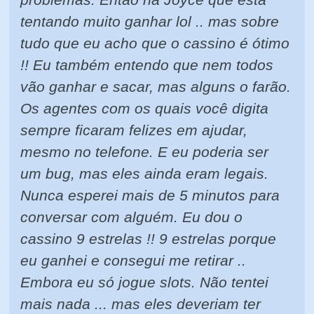
tentando muito ganhar lol .. mas sobre
tudo que eu acho que o cassino é ótimo
!! Eu também entendo que nem todos
vão ganhar e sacar, mas alguns o farão.
Os agentes com os quais você digita
sempre ficaram felizes em ajudar,
mesmo no telefone. E eu poderia ser
um bug, mas eles ainda eram legais.
Nunca esperei mais de 5 minutos para
conversar com alguém. Eu dou o
cassino 9 estrelas !! 9 estrelas porque
eu ganhei e consegui me retirar ..
Embora eu só jogue slots. Não tentei
mais nada ... mas eles deveriam ter