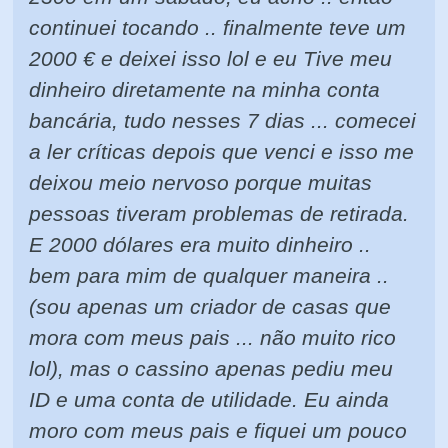
continuei tocando .. finalmente teve um
2000 € e deixei isso lol e eu Tive meu
dinheiro diretamente na minha conta
bancária, tudo nesses 7 dias ... comecei
a ler críticas depois que venci e isso me
deixou meio nervoso porque muitas
pessoas tiveram problemas de retirada.
E 2000 dólares era muito dinheiro ..
bem para mim de qualquer maneira ..
(sou apenas um criador de casas que
mora com meus pais ... não muito rico
lol), mas o cassino apenas pediu meu
ID e uma conta de utilidade. Eu ainda
moro com meus pais e fiquei um pouco