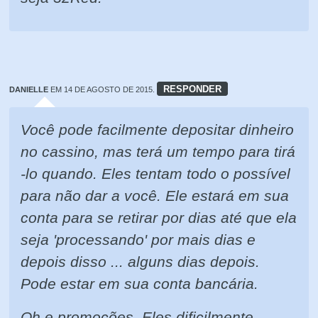
RESPONDER
DANIELLE
EM 14 DE AGOSTO DE 2015.
Você pode facilmente depositar dinheiro
no cassino, mas terá um tempo para tirá
-lo quando. Eles tentam todo o possível
para não dar a você. Ele estará em sua
conta para se retirar por dias até que ela
seja 'processando' por mais dias e
depois disso ... alguns dias depois.
Pode estar em sua conta bancária.
Oh e promoções. Eles dificilmente