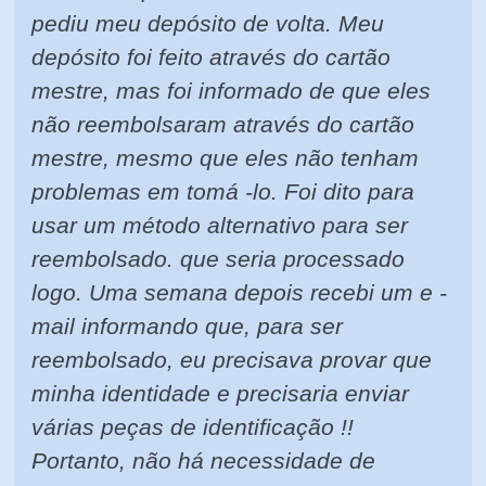
pediu meu depósito de volta. Meu
depósito foi feito através do cartão
mestre, mas foi informado de que eles
não reembolsaram através do cartão
mestre, mesmo que eles não tenham
problemas em tomá -lo. Foi dito para
usar um método alternativo para ser
reembolsado. que seria processado
logo. Uma semana depois recebi um e -
mail informando que, para ser
reembolsado, eu precisava provar que
minha identidade e precisaria enviar
várias peças de identificação !!
Portanto, não há necessidade de