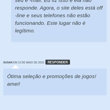
seu e -mail. Eu fiz isso e ela não
responde. Agora, o site deles está off
-line e seus telefones não estão
funcionando. Este lugar não é
legítimo.
RESPONDER
SUSAN
EM 13 DE MAIO DE 2015.
Ótima seleção e promoções de jogos!
amei!