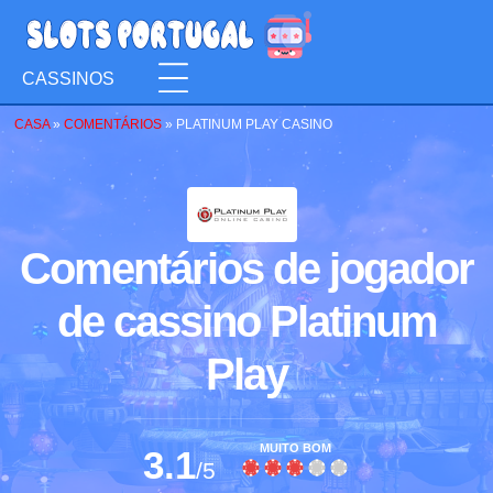
CASSINOS
CASA
»
COMENTÁRIOS
»
PLATINUM PLAY CASINO
Comentários de jogador
de cassino Platinum
Play
MUITO BOM
3.1
/5