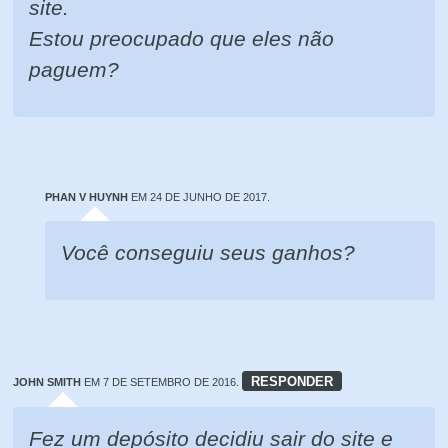
site.
Estou preocupado que eles não
paguem?
PHAN V HUYNH
EM 24 DE JUNHO DE 2017.
Você conseguiu seus ganhos?
RESPONDER
JOHN SMITH
EM 7 DE SETEMBRO DE 2016.
Fez um depósito decidiu sair do site e