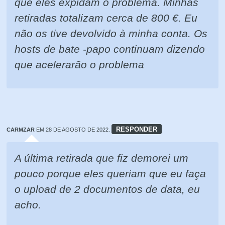
que eles expidam o problema. Minhas
retiradas totalizam cerca de 800 €. Eu
não os tive devolvido à minha conta. Os
hosts de bate -papo continuam dizendo
que acelerarão o problema
RESPONDER
CARMZAR
EM 28 DE AGOSTO DE 2022.
A última retirada que fiz demorei um
pouco porque eles queriam que eu faça
o upload de 2 documentos de data, eu
acho.