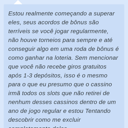
Estou realmente começando a superar
eles, seus acordos de bônus são
terríveis se você jogar regularmente,
não houve torneios para sempre e até
conseguir algo em uma roda de bônus é
como ganhar na loteria. Sem mencionar
que você não recebe giros gratuitos
após 1-3 depósitos, isso é o mesmo
para o que eu presumo que o cassino
irmã todos os slots que não retirei de
nenhum desses cassinos dentro de um
ano de jogo regular e estou Tentando
descobrir como me excluir