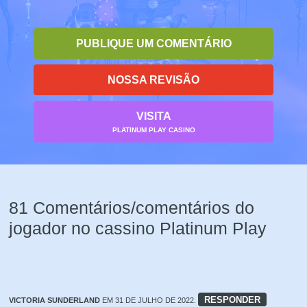
PUBLIQUE UM COMENTÁRIO
NOSSA REVISÃO
VISITA
PLATINUM PLAY CASINO
81 Comentários/comentários do
jogador no cassino Platinum Play
RESPONDER
VICTORIA SUNDERLAND
EM 31 DE JULHO DE 2022.