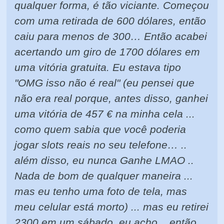
qualquer forma, é tão viciante. Começou
com uma retirada de 600 dólares, então
caiu para menos de 300… Então acabei
acertando um giro de 1700 dólares em
uma vitória gratuita. Eu estava tipo
"OMG isso não é real" (eu pensei que
não era real porque, antes disso, ganhei
uma vitória de 457 € na minha cela ...
como quem sabia que você poderia
jogar slots reais no seu telefone… ..
além disso, eu nunca Ganhe LMAO ..
Nada de bom de qualquer maneira ...
mas eu tenho uma foto de tela, mas
meu celular está morto) ... mas eu retirei
2300 em um sábado, eu acho .. então