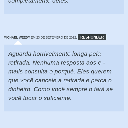
completamente deles.
RESPONDER
MICHAEL WEEDY
EM 23 DE SETEMBRO DE 2022.
Aguarda horrivelmente longa pela
retirada. Nenhuma resposta aos e -
mails consulta o porquê. Eles querem
que você cancele a retirada e perca o
dinheiro. Como você sempre o fará se
você tocar o suficiente.