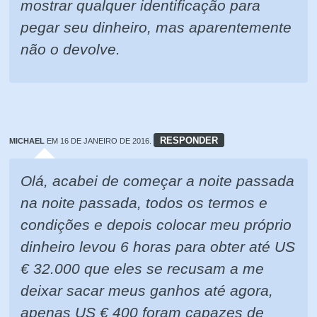
mostrar qualquer identificação para
pegar seu dinheiro, mas aparentemente
não o devolve.
RESPONDER
MICHAEL
EM 16 DE JANEIRO DE 2016.
Olá, acabei de começar a noite passada
na noite passada, todos os termos e
condições e depois colocar meu próprio
dinheiro levou 6 horas para obter até US
€ 32.000 que eles se recusam a me
deixar sacar meus ganhos até agora,
apenas US € 400 foram capazes de