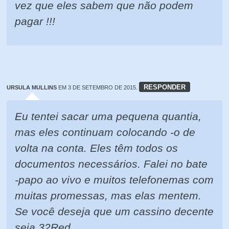
vez que eles sabem que não podem
pagar !!!
RESPONDER
URSULA MULLINS
EM 3 DE SETEMBRO DE 2015.
Eu tentei sacar uma pequena quantia,
mas eles continuam colocando -o de
volta na conta. Eles têm todos os
documentos necessários. Falei no bate
-papo ao vivo e muitos telefonemas com
muitas promessas, mas elas mentem.
Se você deseja que um cassino decente
seja 32Red.