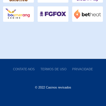
CONTATE-NOS
TERMOS DE USO
PRIVACIDADE
© 2022 Casinos revisados