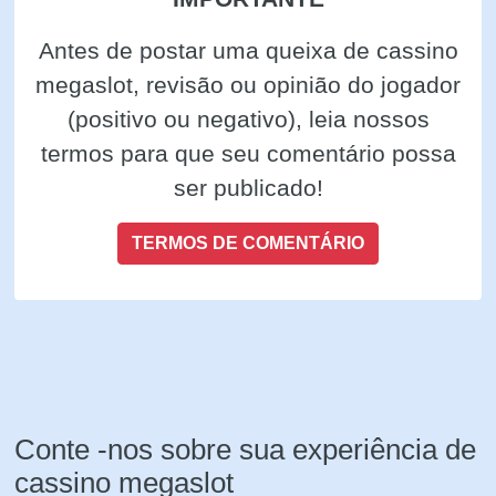
Antes de postar uma queixa de cassino
megaslot, revisão ou opinião do jogador
(positivo ou negativo), leia nossos
termos para que seu comentário possa
ser publicado!
TERMOS DE COMENTÁRIO
Conte -nos sobre sua experiência de
cassino megaslot