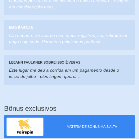
Obrigado por trazer esse assunto a nossa atenção. Levamos
em consideração tudo…
ISSO É VEGAS
:
Olá Leeann, De acordo com meus registros, sua retirada foi
paga hoje cedo. Parabéns pelos seus ganhos!
LEEANN FAULKNER SOBRE ISSO É VEGAS
:
Este lugar me deu a corrida em um pagamento desde o
início de julho - eles fingem querer ...
Bônus exclusivos
MATERIA DE BÔNUS MAIS ALTA