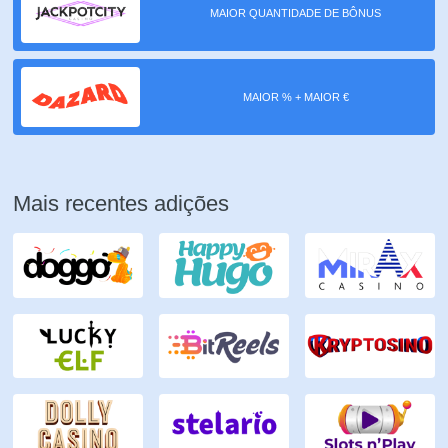
MAIOR QUANTIDADE DE BÔNUS
MAIOR % + MAIOR €
Mais recentes adições