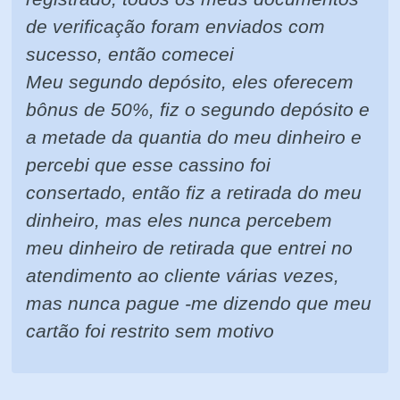
de verificação foram enviados com
sucesso, então comecei
Meu segundo depósito, eles oferecem
bônus de 50%, fiz o segundo depósito e
a metade da quantia do meu dinheiro e
percebi que esse cassino foi
consertado, então fiz a retirada do meu
dinheiro, mas eles nunca percebem
meu dinheiro de retirada que entrei no
atendimento ao cliente várias vezes,
mas nunca pague -me dizendo que meu
cartão foi restrito sem motivo