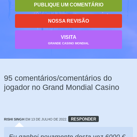
PUBLIQUE UM COMENTÁRIO
NOSSA REVISÃO
VISITA
GRANDE CASINO MONDIAL
95 comentários/comentários do
jogador no Grand Mondial Casino
RESPONDER
RISHI SINGH
EM 13 DE JULHO DE 2022.
Eu ganhei novamente desta vez 6000 €.