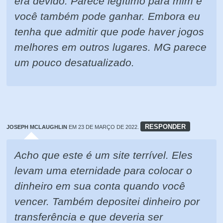
era devido. Parece legítimo para mim e
você também pode ganhar. Embora eu
tenha que admitir que pode haver jogos
melhores em outros lugares. MG parece
um pouco desatualizado.
RESPONDER
JOSEPH MCLAUGHLIN
EM 23 DE MARÇO DE 2022.
Acho que este é um site terrível. Eles
levam uma eternidade para colocar o
dinheiro em sua conta quando você
vencer. Também depositei dinheiro por
transferência e que deveria ser