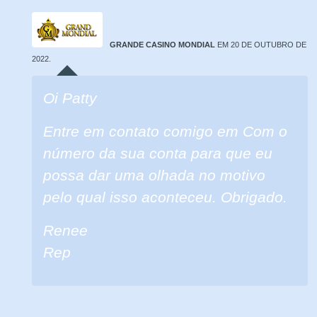
GRANDE CASINO MONDIAL
EM 20 DE OUTUBRO DE
2022.
Oi Patty
Entre em contato comigo em
Com o
número da sua conta para que eu
possa dar uma olhada no motivo
pelo qual isso aconteceu. Obrigado.
Renee
Rep