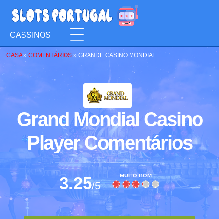
CASSINOS
CASA
»
COMENTÁRIOS
»
GRANDE CASINO MONDIAL
Grand Mondial Casino
Player Comentários
MUITO BOM
3.25
/5