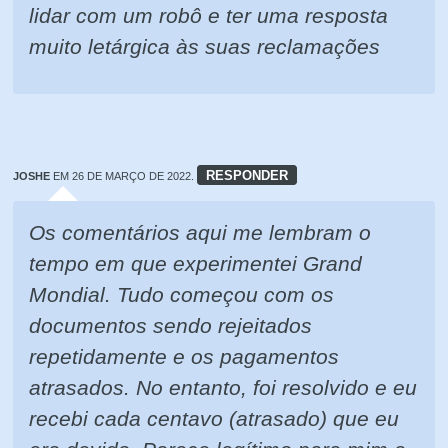
lidar com um robô e ter uma resposta
muito letárgica às suas reclamações
RESPONDER
JOSHE
EM 26 DE MARÇO DE 2022.
Os comentários aqui me lembram o
tempo em que experimentei Grand
Mondial. Tudo começou com os
documentos sendo rejeitados
repetidamente e os pagamentos
atrasados. No entanto, foi resolvido e eu
recebi cada centavo (atrasado) que eu