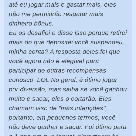
até eu jogar mais e gastar mais, eles
não me permitirão resgatar mais
dinheiro bônus.
Eu os desafiei e disse isso porque retirei
mais do que depositei você suspendeu
minha conta? A resposta deles foi que
você agora não é elegível para
participar de outras recompensas
conosco. LOL No geral, é ótimo jogar
por diversão, mas saiba se você ganhou
muito e sacar, eles o cortarão. Eles
chamam isso de "más intenções",
portanto, em pequenos termos, você
não deve ganhar e sacar. Foi ótimo para