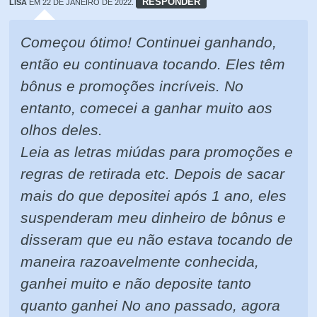
RESPONDER
LISA
EM 22 DE JANEIRO DE 2022.
Começou ótimo! Continuei ganhando,
então eu continuava tocando. Eles têm
bônus e promoções incríveis. No
entanto, comecei a ganhar muito aos
olhos deles.
Leia as letras miúdas para promoções e
regras de retirada etc. Depois de sacar
mais do que depositei após 1 ano, eles
suspenderam meu dinheiro de bônus e
disseram que eu não estava tocando de
maneira razoavelmente conhecida,
ganhei muito e não deposite tanto
quanto ganhei No ano passado, agora