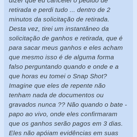
dizer que eu cancelei o pedido de
retirada e perdi tudo ... dentro de 2
minutos da solicitação de retirada.
Desta vez, tirei um instantâneo da
solicitação de ganhos e retirada, que é
para sacar meus ganhos e eles acham
que mesmo isso é de alguma forma
falso perguntando quando e onde e a
que horas eu tomei o Snap Shot?
Imagine que eles de repente não
tenham nada de documentos ou
gravados nunca ?? Não quando o bate -
papo ao vivo, onde eles confirmaram
que os ganhos serão pagos em 3 dias.
Eles não apóiam evidências em suas