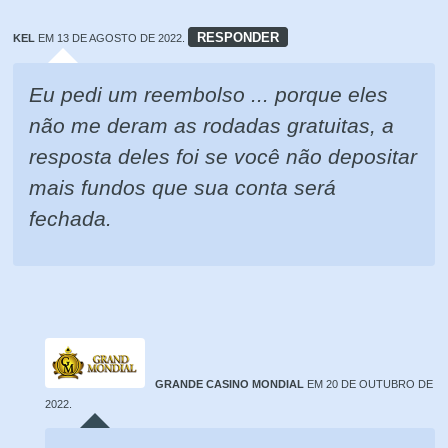
RESPONDER
KEL
EM 13 DE AGOSTO DE 2022.
Eu pedi um reembolso ... porque eles
não me deram as rodadas gratuitas, a
resposta deles foi se você não depositar
mais fundos que sua conta será
fechada.
GRANDE CASINO MONDIAL
EM 20 DE OUTUBRO DE
2022.