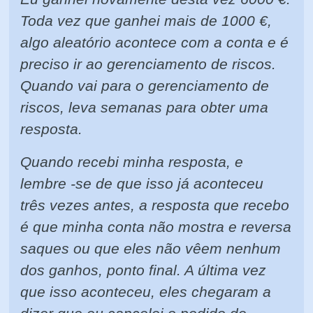
Toda vez que ganhei mais de 1000 €,
algo aleatório acontece com a conta e é
preciso ir ao gerenciamento de riscos.
Quando vai para o gerenciamento de
riscos, leva semanas para obter uma
resposta.
Quando recebi minha resposta, e
lembre -se de que isso já aconteceu
três vezes antes, a resposta que recebo
é que minha conta não mostra e reversa
saques ou que eles não vêem nenhum
dos ganhos, ponto final. A última vez
que isso aconteceu, eles chegaram a