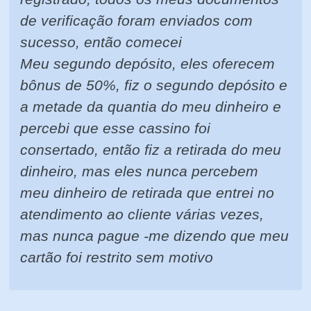
de verificação foram enviados com
sucesso, então comecei
Meu segundo depósito, eles oferecem
bônus de 50%, fiz o segundo depósito e
a metade da quantia do meu dinheiro e
percebi que esse cassino foi
consertado, então fiz a retirada do meu
dinheiro, mas eles nunca percebem
meu dinheiro de retirada que entrei no
atendimento ao cliente várias vezes,
mas nunca pague -me dizendo que meu
cartão foi restrito sem motivo