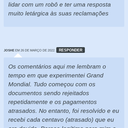
lidar com um robô e ter uma resposta
muito letárgica às suas reclamações
RESPONDER
JOSHE
EM 26 DE MARÇO DE 2022.
Os comentários aqui me lembram o
tempo em que experimentei Grand
Mondial. Tudo começou com os
documentos sendo rejeitados
repetidamente e os pagamentos
atrasados. No entanto, foi resolvido e eu
recebi cada centavo (atrasado) que eu