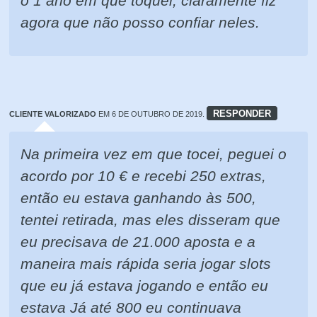
o 1 ano em que toquei, claramente fiz
agora que não posso confiar neles.
RESPONDER
CLIENTE VALORIZADO
EM 6 DE OUTUBRO DE 2019.
Na primeira vez em que tocei, peguei o
acordo por 10 € e recebi 250 extras,
então eu estava ganhando às 500,
tentei retirada, mas eles disseram que
eu precisava de 21.000 aposta e a
maneira mais rápida seria jogar slots
que eu já estava jogando e então eu
estava Já até 800 eu continuava