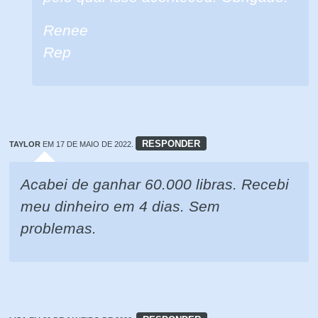
Renee
Rep
RESPONDER
TAYLOR
EM 17 DE MAIO DE 2022.
Acabei de ganhar 60.000 libras. Recebi
meu dinheiro em 4 dias. Sem
problemas.