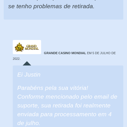
se tenho problemas de retirada.
GRANDE CASINO MONDIAL
EM 5 DE JULHO DE
2022.
Ei Justin
Parabéns pela sua vitória!
Conforme mencionado pelo email de
suporte, sua retirada foi realmente
enviada para processamento em 4
de julho.