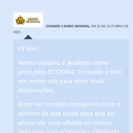
GRANDE CASINO MONDIAL
EM 20 DE OUTUBRO DE
2022.
Oi Anil
Nosso cassino é auditado como
justo pela ECOGRA. Consulte o selo
em nosso site para obter mais
informações.
Entre em contato comigo em
Com o
número da sua conta para que eu
possa dar uma olhada no motivo
pelo qual isso aconteceu. Obrigado.