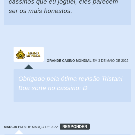
cassinos que eu joguei, eles parecem
ser os mais honestos.
GRANDE CASINO MONDIAL
EM 3 DE MAIO DE 2022.
Obrigado pela ótima revisão Tristan!
Boa sorte no cassino: D
RESPONDER
MARCIA
EM 8 DE MARÇO DE 2022.