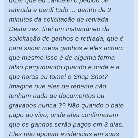
dizer que eu cancelei o pedido de
retirada e perdi tudo ... dentro de 2
minutos da solicitação de retirada.
Desta vez, tirei um instantâneo da
solicitação de ganhos e retirada, que é
para sacar meus ganhos e eles acham
que mesmo isso é de alguma forma
falso perguntando quando e onde e a
que horas eu tomei o Snap Shot?
Imagine que eles de repente não
tenham nada de documentos ou
gravados nunca ?? Não quando o bate -
papo ao vivo, onde eles confirmaram
que os ganhos serão pagos em 3 dias.
Eles não apóiam evidências em suas