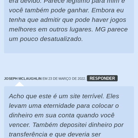
era devido. Parece legítimo para mim e
você também pode ganhar. Embora eu
tenha que admitir que pode haver jogos
melhores em outros lugares. MG parece
um pouco desatualizado.
RESPONDER
JOSEPH MCLAUGHLIN
EM 23 DE MARÇO DE 2022.
Acho que este é um site terrível. Eles
levam uma eternidade para colocar o
dinheiro em sua conta quando você
vencer. Também depositei dinheiro por
transferência e que deveria ser