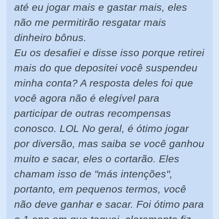
até eu jogar mais e gastar mais, eles
não me permitirão resgatar mais
dinheiro bônus.
Eu os desafiei e disse isso porque retirei
mais do que depositei você suspendeu
minha conta? A resposta deles foi que
você agora não é elegível para
participar de outras recompensas
conosco. LOL No geral, é ótimo jogar
por diversão, mas saiba se você ganhou
muito e sacar, eles o cortarão. Eles
chamam isso de "más intenções",
portanto, em pequenos termos, você
não deve ganhar e sacar. Foi ótimo para