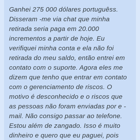
Ganhei 275 000 dólares portuguêss.
Disseram -me via chat que minha
retirada seria paga em 20.000
incrementos a partir de hoje. Eu
verifiquei minha conta e ela não foi
retirada do meu saldo, então entrei em
contato com o suporte. Agora eles me
dizem que tenho que entrar em contato
com o gerenciamento de riscos. O
motivo é desconhecido e o riscos que
as pessoas não foram enviadas por e -
mail. Não consigo passar ao telefone.
Estou além de zangado. Isso é muito
dinheiro e quero que eu paguei, pois