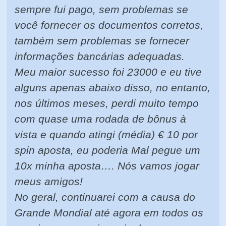
sempre fui pago, sem problemas se
você fornecer os documentos corretos,
também sem problemas se fornecer
informações bancárias adequadas.
Meu maior sucesso foi 23000 e eu tive
alguns apenas abaixo disso, no entanto,
nos últimos meses, perdi muito tempo
com quase uma rodada de bônus à
vista e quando atingi (média) € 10 por
spin aposta, eu poderia Mal pegue um
10x minha aposta…. Nós vamos jogar
meus amigos!
No geral, continuarei com a causa do
Grande Mondial até agora em todos os