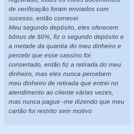
de verificação foram enviados com
sucesso, então comecei
Meu segundo depósito, eles oferecem
bônus de 50%, fiz o segundo depósito e
a metade da quantia do meu dinheiro e
percebi que esse cassino foi
consertado, então fiz a retirada do meu
dinheiro, mas eles nunca percebem
meu dinheiro de retirada que entrei no
atendimento ao cliente várias vezes,
mas nunca pague -me dizendo que meu
cartão foi restrito sem motivo