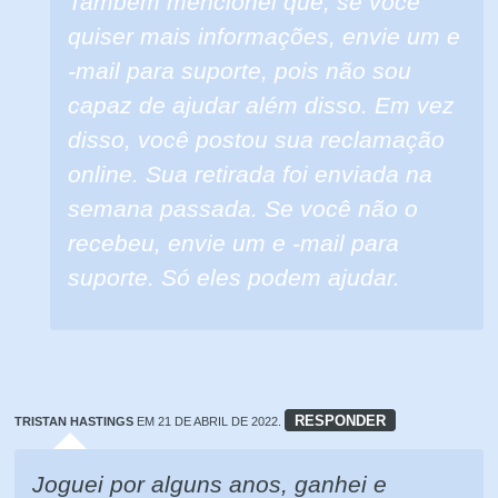
Também mencionei que, se você
quiser mais informações, envie um e
-mail para suporte, pois não sou
capaz de ajudar além disso. Em vez
disso, você postou sua reclamação
online. Sua retirada foi enviada na
semana passada. Se você não o
recebeu, envie um e -mail para
suporte. Só eles podem ajudar.
RESPONDER
TRISTAN HASTINGS
EM 21 DE ABRIL DE 2022.
Joguei por alguns anos, ganhei e