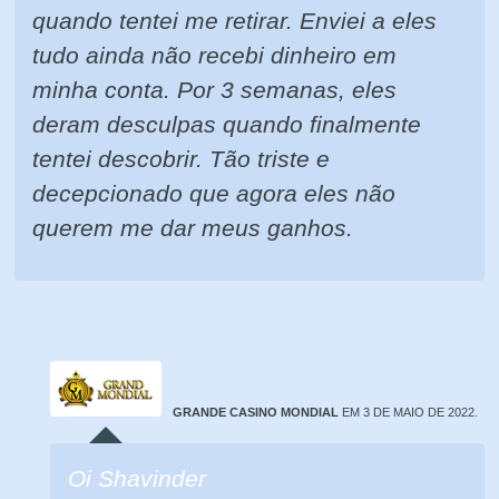
quando tentei me retirar. Enviei a eles
tudo ainda não recebi dinheiro em
minha conta. Por 3 semanas, eles
deram desculpas quando finalmente
tentei descobrir. Tão triste e
decepcionado que agora eles não
querem me dar meus ganhos.
GRANDE CASINO MONDIAL
EM 3 DE MAIO DE 2022.
Oi Shavinder