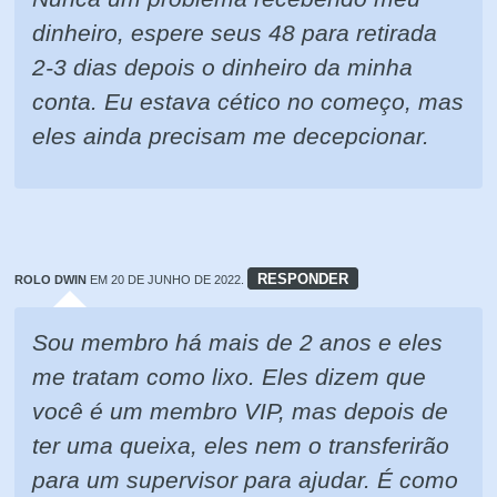
dinheiro, espere seus 48 para retirada
2-3 dias depois o dinheiro da minha
conta. Eu estava cético no começo, mas
eles ainda precisam me decepcionar.
RESPONDER
ROLO DWIN
EM 20 DE JUNHO DE 2022.
Sou membro há mais de 2 anos e eles
me tratam como lixo. Eles dizem que
você é um membro VIP, mas depois de
ter uma queixa, eles nem o transferirão
para um supervisor para ajudar. É como