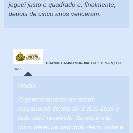
joguei justo e quadrado e, finalmente,
depois de cinco anos venceram.
GRANDE CASINO MONDIAL
EM 9 DE MARÇO DE
2022.
Martia
O gerenciamento de riscos
responderá dentro de 3 dias úteis e
tudo será resolvido. Se você não
ouvir deles na segunda -feira, volte e