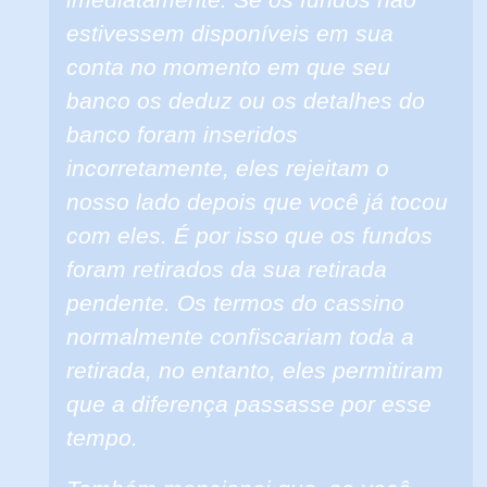
estivessem disponíveis em sua
conta no momento em que seu
banco os deduz ou os detalhes do
banco foram inseridos
incorretamente, eles rejeitam o
nosso lado depois que você já tocou
com eles. É por isso que os fundos
foram retirados da sua retirada
pendente. Os termos do cassino
normalmente confiscariam toda a
retirada, no entanto, eles permitiram
que a diferença passasse por esse
tempo.