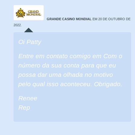
GRANDE CASINO MONDIAL
EM 20 DE OUTUBRO DE
2022.
Oi Patty
Entre em contato comigo em
Com o
número da sua conta para que eu
possa dar uma olhada no motivo
pelo qual isso aconteceu. Obrigado.
Renee
Rep