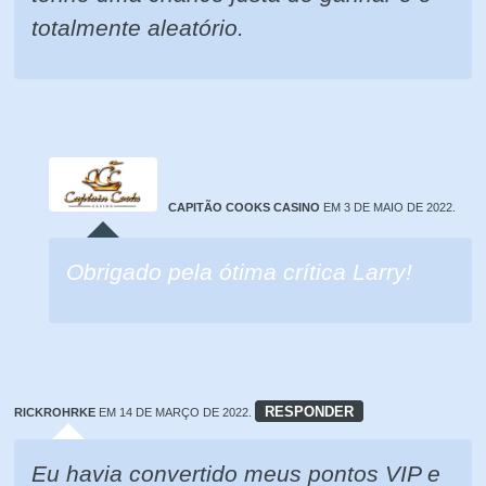
totalmente aleatório.
CAPITÃO COOKS CASINO
EM 3 DE MAIO DE 2022.
Obrigado pela ótima crítica Larry!
RESPONDER
RICKROHRKE
EM 14 DE MARÇO DE 2022.
Eu havia convertido meus pontos VIP e