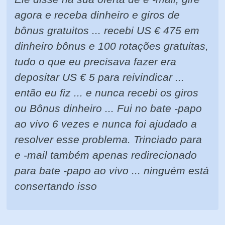
agora e receba dinheiro e giros de
bônus gratuitos ... recebi US € 475 em
dinheiro bônus e 100 rotações gratuitas,
tudo o que eu precisava fazer era
depositar US € 5 para reivindicar ...
então eu fiz ... e nunca recebi os giros
ou Bônus dinheiro ... Fui no bate -papo
ao vivo 6 vezes e nunca foi ajudado a
resolver esse problema. Trinciado para
e -mail também apenas redirecionado
para bate -papo ao vivo ... ninguém está
consertando isso