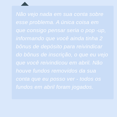
Não vejo nada em sua conta sobre
esse problema. A única coisa em
que consigo pensar seria o pop -up,
informando que você ainda tinha 2
bônus de depósito para reivindicar
do bônus de inscrição, o que eu vejo
que você reivindicou em abril. Não
houve fundos removidos da sua
conta que eu posso ver - todos os
fundos em abril foram jogados.