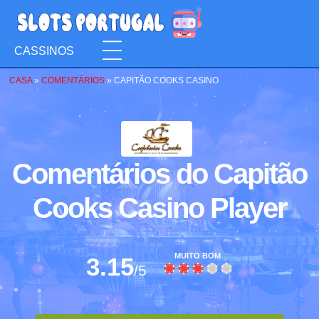
CASSINOS
CASA
»
COMENTÁRIOS
»
CAPITÃO COOKS CASINO
Comentários do Capitão
Cooks Casino Player
MUITO BOM
3.15
/5