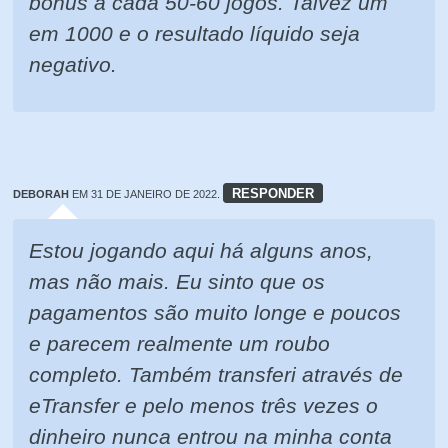
bônus a cada 50-60 jogos. Talvez um
em 1000 e o resultado líquido seja
negativo.
RESPONDER
DEBORAH
EM 31 DE JANEIRO DE 2022.
Estou jogando aqui há alguns anos,
mas não mais. Eu sinto que os
pagamentos são muito longe e poucos
e parecem realmente um roubo
completo. Também transferi através de
eTransfer e pelo menos três vezes o
dinheiro nunca entrou na minha conta