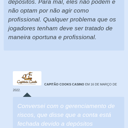
depósitos. Para mal, eles não podem e
não optam por não agir como
profissional. Qualquer problema que os
jogadores tenham deve ser tratado de
maneira oportuna e profissional.
CAPITÃO COOKS CASINO
EM 16 DE MARÇO DE
2022.
Conversei com o gerenciamento de
riscos, que disse que a conta está
fechada devido a depósitos