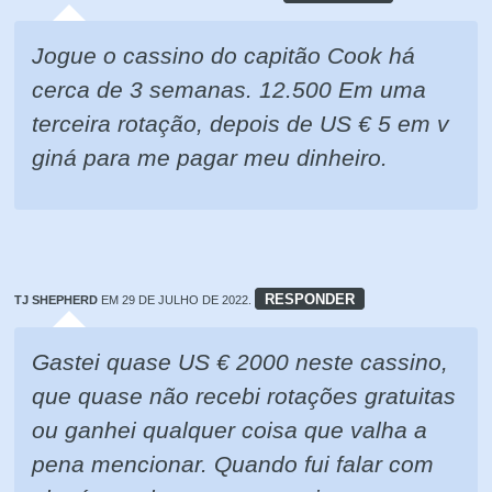
Jogue o cassino do capitão Cook há
cerca de 3 semanas. 12.500 Em uma
terceira rotação, depois de US € 5 em v
giná para me pagar meu dinheiro.
RESPONDER
TJ SHEPHERD
EM 29 DE JULHO DE 2022.
Gastei quase US € 2000 neste cassino,
que quase não recebi rotações gratuitas
ou ganhei qualquer coisa que valha a
pena mencionar. Quando fui falar com