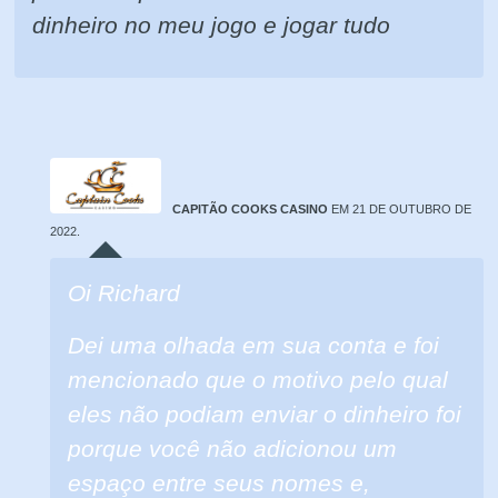
dinheiro no meu jogo e jogar tudo
CAPITÃO COOKS CASINO
EM 21 DE OUTUBRO DE
2022.
Oi Richard
Dei uma olhada em sua conta e foi
mencionado que o motivo pelo qual
eles não podiam enviar o dinheiro foi
porque você não adicionou um
espaço entre seus nomes e,