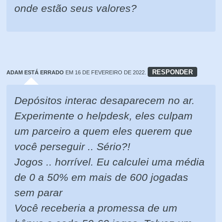
onde estão seus valores?
RESPONDER
ADAM ESTÁ ERRADO
EM 16 DE FEVEREIRO DE 2022.
Depósitos interac desaparecem no ar.
Experimente o helpdesk, eles culpam
um parceiro a quem eles querem que
você perseguir .. Sério?!
Jogos .. horrível. Eu calculei uma média
de 0 a 50% em mais de 600 jogadas
sem parar
Você receberia a promessa de um