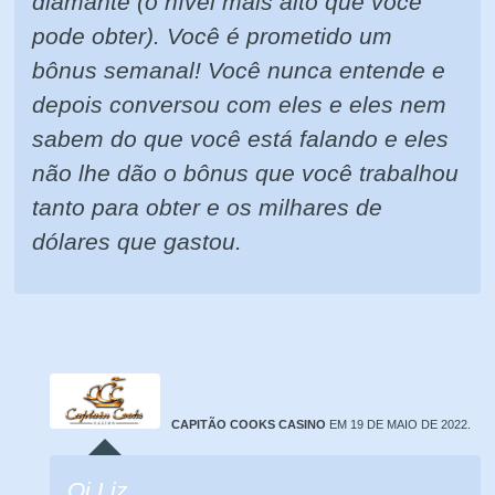
diamante (o nível mais alto que você
pode obter). Você é prometido um
bônus semanal! Você nunca entende e
depois conversou com eles e eles nem
sabem do que você está falando e eles
não lhe dão o bônus que você trabalhou
tanto para obter e os milhares de
dólares que gastou.
CAPITÃO COOKS CASINO
EM 19 DE MAIO DE 2022.
Oi Liz