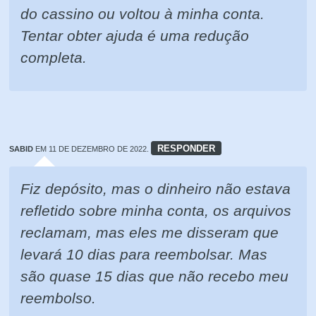
do cassino ou voltou à minha conta.
Tentar obter ajuda é uma redução
completa.
RESPONDER
SABID
EM 11 DE DEZEMBRO DE 2022.
Fiz depósito, mas o dinheiro não estava
refletido sobre minha conta, os arquivos
reclamam, mas eles me disseram que
levará 10 dias para reembolsar. Mas
são quase 15 dias que não recebo meu
reembolso.