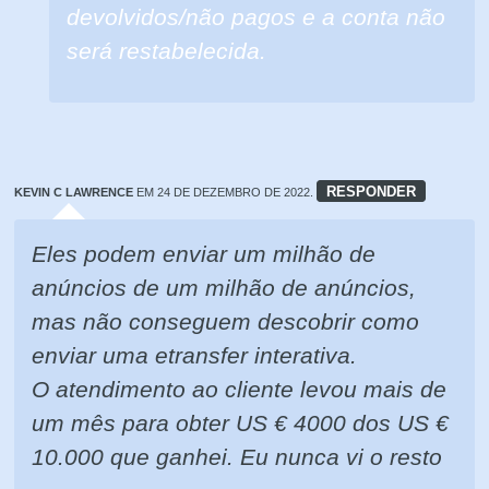
devolvidos/não pagos e a conta não
será restabelecida.
RESPONDER
KEVIN C LAWRENCE
EM 24 DE DEZEMBRO DE 2022.
Eles podem enviar um milhão de
anúncios de um milhão de anúncios,
mas não conseguem descobrir como
enviar uma etransfer interativa.
O atendimento ao cliente levou mais de
um mês para obter US € 4000 dos US €
10.000 que ganhei. Eu nunca vi o resto