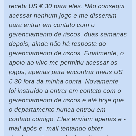
recebi US € 30 para eles. Não consegui
acessar nenhum jogo e me disseram
para entrar em contato com o
gerenciamento de riscos, duas semanas
depois, ainda não há resposta do
gerenciamento de riscos. Finalmente, o
apoio ao vivo me permitiu acessar os
jogos, apenas para encontrar meus US
€ 30 fora da minha conta. Novamente,
foi instruído a entrar em contato com o
gerenciamento de riscos e até hoje que
o departamento nunca entrou em
contato comigo. Eles enviam apenas e -
mail após e -mail tentando obter