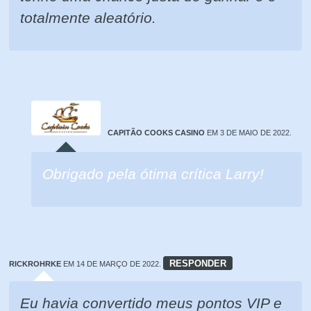
totalmente aleatório.
CAPITÃO COOKS CASINO
EM 3 DE MAIO DE 2022.
Obrigado pela ótima crítica Larry!
RESPONDER
RICKROHRKE
EM 14 DE MARÇO DE 2022.
Eu havia convertido meus pontos VIP e