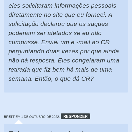
eles solicitaram informações pessoais
diretamente no site que eu forneci. A
solicitação declarou que os saques
poderiam ser afetados se eu não
cumprisse. Enviei um e -mail ao CR
perguntando duas vezes por que ainda
não há resposta. Eles congelaram uma
retirada que fiz bem há mais de uma
semana. Então, o que dá CR?
RESPONDER
BRETT
EM 1 DE OUTUBRO DE 2022.