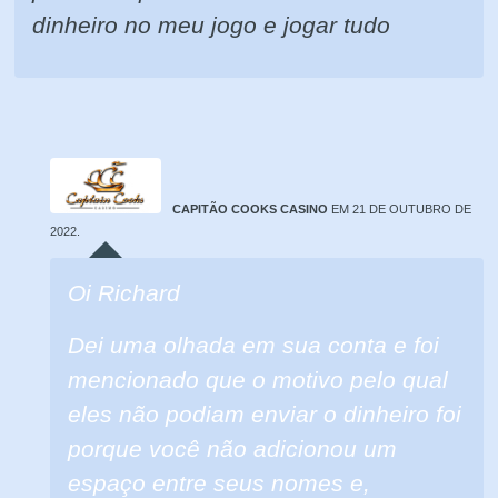
dinheiro no meu jogo e jogar tudo
CAPITÃO COOKS CASINO
EM 21 DE OUTUBRO DE
2022.
Oi Richard
Dei uma olhada em sua conta e foi
mencionado que o motivo pelo qual
eles não podiam enviar o dinheiro foi
porque você não adicionou um
espaço entre seus nomes e,