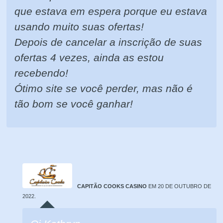
que estava em espera porque eu estava
usando muito suas ofertas!
Depois de cancelar a inscrição de suas
ofertas 4 vezes, ainda as estou
recebendo!
Ótimo site se você perder, mas não é
tão bom se você ganhar!
CAPITÃO COOKS CASINO
EM 20 DE OUTUBRO DE
2022.