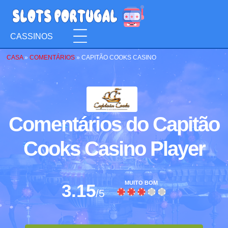
CASSINOS
CASA
»
COMENTÁRIOS
»
CAPITÃO COOKS CASINO
Comentários do Capitão
Cooks Casino Player
MUITO BOM
3.15
/5