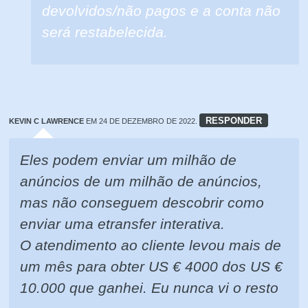
devolvidos/não pagos e a conta não
será restabelecida.
RESPONDER
KEVIN C LAWRENCE
EM 24 DE DEZEMBRO DE 2022.
Eles podem enviar um milhão de
anúncios de um milhão de anúncios,
mas não conseguem descobrir como
enviar uma etransfer interativa.
O atendimento ao cliente levou mais de
um mês para obter US € 4000 dos US €
10.000 que ganhei. Eu nunca vi o resto