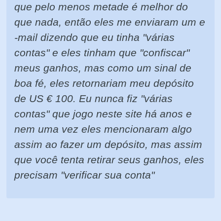
que pelo menos metade é melhor do
que nada, então eles me enviaram um e
-mail dizendo que eu tinha "várias
contas" e eles tinham que "confiscar"
meus ganhos, mas como um sinal de
boa fé, eles retornariam meu depósito
de US € 100. Eu nunca fiz "várias
contas" que jogo neste site há anos e
nem uma vez eles mencionaram algo
assim ao fazer um depósito, mas assim
que você tenta retirar seus ganhos, eles
precisam "verificar sua conta"