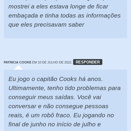
mostrei a eles estava longe de ficar
embaçada e tinha todas as informações
que eles precisavam saber
RESPONDER
PATRICIA COOKE
EM 10 DE JULHO DE 2022.
Eu jogo o capitão Cooks há anos.
Ultimamente, tenho tido problemas para
conseguir meus saídas. Você vai
conversar e não consegue pessoas
reais, é um robô fraco. Eu jogando no
final de junho no início de julho e