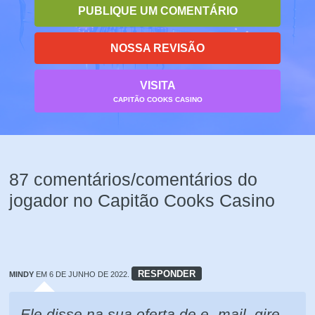
PUBLIQUE UM COMENTÁRIO
NOSSA REVISÃO
VISITA
CAPITÃO COOKS CASINO
87 comentários/comentários do
jogador no Capitão Cooks Casino
RESPONDER
MINDY
EM 6 DE JUNHO DE 2022.
Ele disse na sua oferta de e -mail, gire