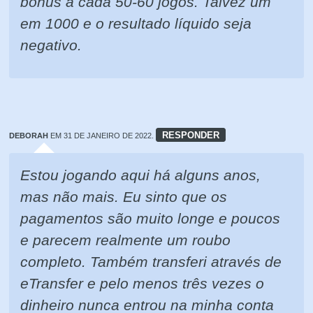
bônus a cada 50-60 jogos. Talvez um
em 1000 e o resultado líquido seja
negativo.
RESPONDER
DEBORAH
EM 31 DE JANEIRO DE 2022.
Estou jogando aqui há alguns anos,
mas não mais. Eu sinto que os
pagamentos são muito longe e poucos
e parecem realmente um roubo
completo. Também transferi através de
eTransfer e pelo menos três vezes o
dinheiro nunca entrou na minha conta