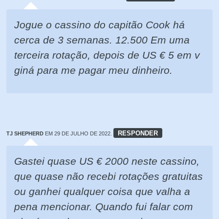
Jogue o cassino do capitão Cook há
cerca de 3 semanas. 12.500 Em uma
terceira rotação, depois de US € 5 em v
giná para me pagar meu dinheiro.
RESPONDER
TJ SHEPHERD
EM 29 DE JULHO DE 2022.
Gastei quase US € 2000 neste cassino,
que quase não recebi rotações gratuitas
ou ganhei qualquer coisa que valha a
pena mencionar. Quando fui falar com