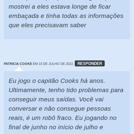
mostrei a eles estava longe de ficar
embaçada e tinha todas as informações
que eles precisavam saber
RESPONDER
PATRICIA COOKE
EM 10 DE JULHO DE 2022.
Eu jogo o capitão Cooks há anos.
Ultimamente, tenho tido problemas para
conseguir meus saídas. Você vai
conversar e não consegue pessoas
reais, é um robô fraco. Eu jogando no
final de junho no início de julho e