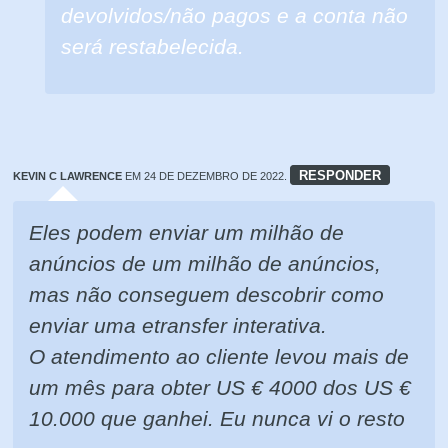
devolvidos/não pagos e a conta não
será restabelecida.
RESPONDER
KEVIN C LAWRENCE
EM 24 DE DEZEMBRO DE 2022.
Eles podem enviar um milhão de
anúncios de um milhão de anúncios,
mas não conseguem descobrir como
enviar uma etransfer interativa.
O atendimento ao cliente levou mais de
um mês para obter US € 4000 dos US €
10.000 que ganhei. Eu nunca vi o resto