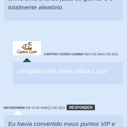
totalmente aleatório.
CAPITÃO COOKS CASINO
EM 3 DE MAIO DE 2022.
Obrigado pela ótima crítica Larry!
RESPONDER
RICKROHRKE
EM 14 DE MARÇO DE 2022.
Eu havia convertido meus pontos VIP e