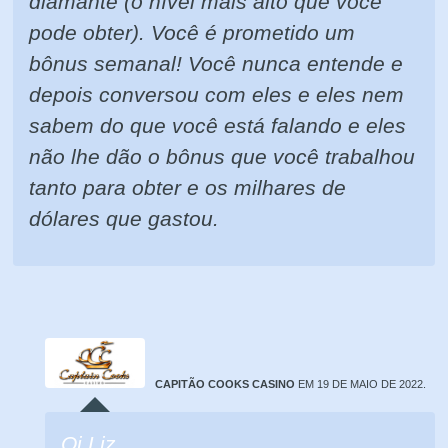
diamante (o nível mais alto que você
pode obter). Você é prometido um
bônus semanal! Você nunca entende e
depois conversou com eles e eles nem
sabem do que você está falando e eles
não lhe dão o bônus que você trabalhou
tanto para obter e os milhares de
dólares que gastou.
CAPITÃO COOKS CASINO
EM 19 DE MAIO DE 2022.
Oi Liz