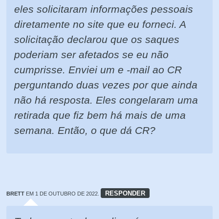
eles solicitaram informações pessoais
diretamente no site que eu forneci. A
solicitação declarou que os saques
poderiam ser afetados se eu não
cumprisse. Enviei um e -mail ao CR
perguntando duas vezes por que ainda
não há resposta. Eles congelaram uma
retirada que fiz bem há mais de uma
semana. Então, o que dá CR?
RESPONDER
BRETT
EM 1 DE OUTUBRO DE 2022.