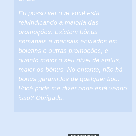
Eu posso ver que você está
reivindicando a maioria das
promoções. Existem bônus
semanais e mensais enviados em
boletins e outras promoções, e
quanto maior o seu nível de status,
maior os bônus. No entanto, não há
bônus garantidos de qualquer tipo.
Você pode me dizer onde está vendo
isso? Obrigado.