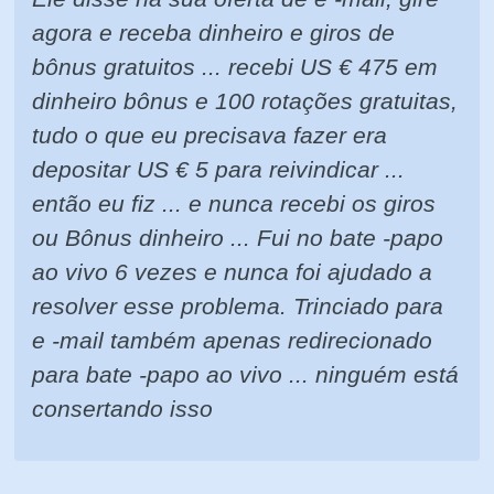
agora e receba dinheiro e giros de
bônus gratuitos ... recebi US € 475 em
dinheiro bônus e 100 rotações gratuitas,
tudo o que eu precisava fazer era
depositar US € 5 para reivindicar ...
então eu fiz ... e nunca recebi os giros
ou Bônus dinheiro ... Fui no bate -papo
ao vivo 6 vezes e nunca foi ajudado a
resolver esse problema. Trinciado para
e -mail também apenas redirecionado
para bate -papo ao vivo ... ninguém está
consertando isso