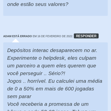
onde estão seus valores?
RESPONDER
ADAM ESTÁ ERRADO
EM 16 DE FEVEREIRO DE 2022.
Depósitos interac desaparecem no ar.
Experimente o helpdesk, eles culpam
um parceiro a quem eles querem que
você perseguir .. Sério?!
Jogos .. horrível. Eu calculei uma média
de 0 a 50% em mais de 600 jogadas
sem parar
Você receberia a promessa de um