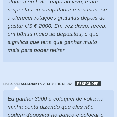
alguém no bate -papo ao vivo, eram
respostas ao computador e recusou -se
a oferecer rotações gratuitas depois de
gastar US € 2000. Em vez disso, recebi
um bônus muito se depositou, o que
significa que teria que ganhar muito
mais para poder retirar
RESPONDER
RICHARD SPACEKENOK
EM 22 DE JULHO DE 2022.
Eu ganhei 3000 e coloquei de volta na
minha conta dizendo que eles não
podem depositar no banco e colocar o