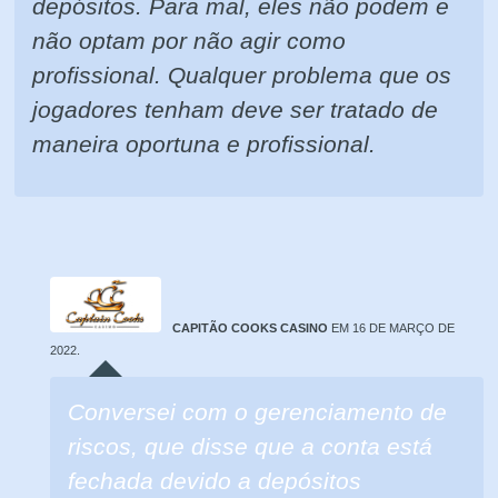
depósitos. Para mal, eles não podem e
não optam por não agir como
profissional. Qualquer problema que os
jogadores tenham deve ser tratado de
maneira oportuna e profissional.
CAPITÃO COOKS CASINO
EM 16 DE MARÇO DE
2022.
Conversei com o gerenciamento de
riscos, que disse que a conta está
fechada devido a depósitos