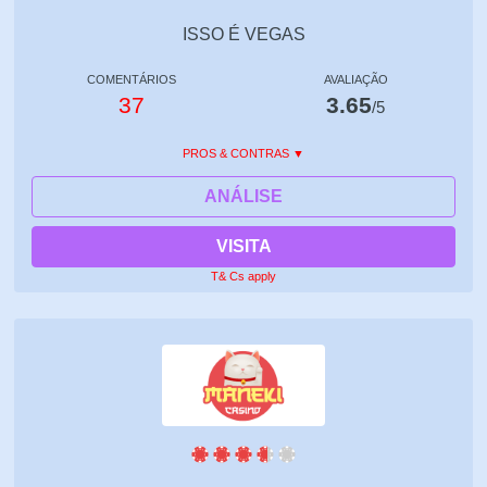
ISSO É VEGAS
COMENTÁRIOS
AVALIAÇÃO
37
3.65
/5
PROS & CONTRAS
ANÁLISE
VISITA
T& Cs apply