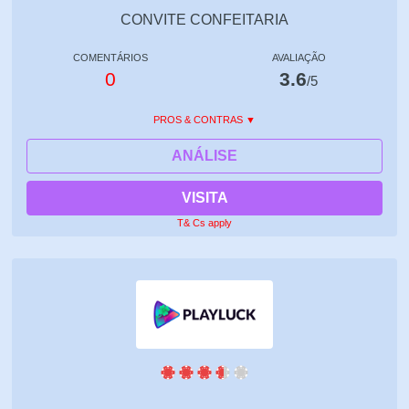
CONVITE CONFEITARIA
COMENTÁRIOS
AVALIAÇÃO
0
3.6
/5
PROS & CONTRAS
ANÁLISE
VISITA
T& Cs apply