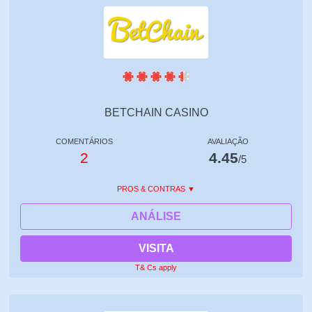
BETCHAIN ​​CASINO
COMENTÁRIOS
AVALIAÇÃO
2
4.45
/5
PROS & CONTRAS
ANÁLISE
VISITA
T& Cs apply