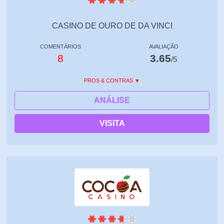
CASINO DE OURO DE DA VINCI
COMENTÁRIOS
AVALIAÇÃO
8
3.65
/5
PROS & CONTRAS
ANÁLISE
VISITA