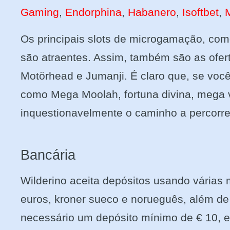
Gaming
,
Endorphina
,
Habanero
,
Isoftbet
,
Os principais slots de microgamação, co
são atraentes. Assim, também são as ofer
Motörhead e Jumanji. É claro que, se você
como Mega Moolah, fortuna divina, mega v
inquestionavelmente o caminho a percorre
Bancária
Wilderino aceita depósitos usando várias
euros, kroner sueco e norueguês, além de
necessário um depósito mínimo de € 10, e