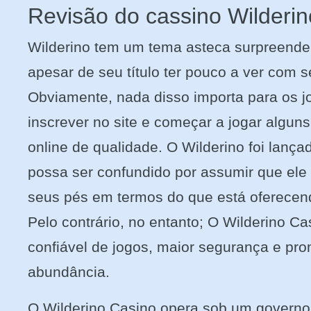
Revisão do cassino Wilderin
Wilderino tem um tema asteca surpreenden
apesar de seu título ter pouco a ver com 
Obviamente, nada disso importa para os 
inscrever no site e começar a jogar algun
online de qualidade. O Wilderino foi lanç
possa ser confundido por assumir que ele
seus pés em termos do que está oferecen
Pelo contrário, no entanto; O Wilderino C
confiável de jogos, maior segurança e p
abundância.
O Wilderino Casino opera sob um governo 