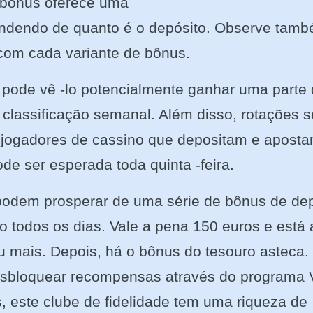
a bônus oferece uma
endendo de quanto é o depósito. Observe tam
com cada variante de bônus.
 pode vê -lo potencialmente ganhar uma parte
e classificação semanal. Além disso, rotações
s jogadores de cassino que depositam e apost
e ser esperada toda quinta -feira.
odem prosperar de uma série de bônus de dep
 todos os dias. Vale a pena 150 euros e está 
 mais. Depois, há o bônus do tesouro asteca.
esbloquear recompensas através do programa 
, este clube de fidelidade tem uma riqueza de