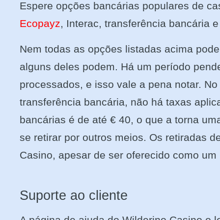
Espere opções bancárias populares de cas
Ecopayz
, Interac, transferência bancária 
Nem todas as opções listadas acima pode
alguns deles podem. Há um período pende
processados, e isso vale a pena notar. No
transferência bancária, não há taxas apli
bancárias é de até € 40, o que a torna u
se retirar por outros meios. Os retiradas 
Casino, apesar de ser oferecido como um
Suporte ao cliente
A página de ajuda do Wilderino Casino o 