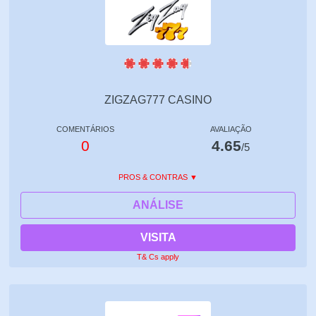
ZIGZAG777 CASINO
COMENTÁRIOS
AVALIAÇÃO
0
4.65
/5
PROS & CONTRAS
ANÁLISE
VISITA
T& Cs apply