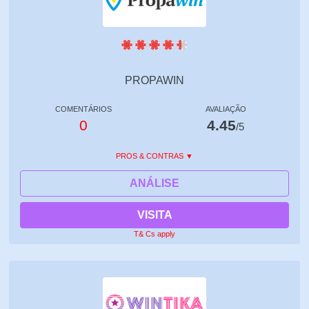
PROPAWIN
COMENTÁRIOS
AVALIAÇÃO
0
4.45
/5
PROS & CONTRAS
ANÁLISE
VISITA
T& Cs apply