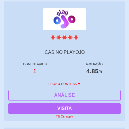
CASINO PLAYOJO
COMENTÁRIOS
AVALIAÇÃO
1
4.85
/5
PROS & CONTRAS
ANÁLISE
VISITA
T& Cs apply