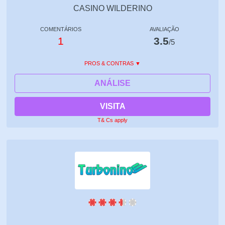
CASINO WILDERINO
COMENTÁRIOS
AVALIAÇÃO
1
3.5
/5
PROS & CONTRAS
ANÁLISE
VISITA
T& Cs apply