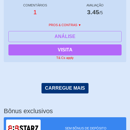
COMENTÁRIOS
AVALIAÇÃO
1
3.45
/5
PROS & CONTRAS
ANÁLISE
VISITA
T& Cs apply
CARREGUE MAIS
Bônus exclusivos
SEM BÔNUS DE DEPÓSITO