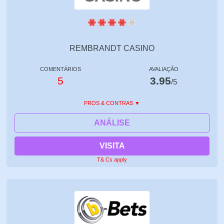
REMBRANDT CASINO
COMENTÁRIOS
AVALIAÇÃO
5
3.95
/5
PROS & CONTRAS
ANÁLISE
VISITA
T& Cs apply