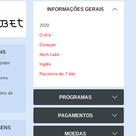
INFORMAÇÕES GERAIS
ESTABELECIDA
2020
OPERADOR PRÓPRIO
O di é.
LICENCIAMENTO
Curaçao
NS
CERTIFICAÇÕES
Itech Labs
-papo
LÍNGUAS
Inglês
PROGRAMA DE AFILIADOS
Parceiros de 7 bits
ores
dos de
PROGRAMAS
PAGAMENTOS
GENS
MOEDAS