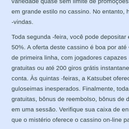
variedade quase sem limite de promoções
em grande estilo no cassino. No entanto,
-vindas.
Toda segunda -feira, você pode depositar
50%. A oferta deste cassino é boa por até 
de primeira linha, com jogadores capazes 
gratuitas ou até 200 giros grátis instan
conta. Às quintas -feiras, a Katsubet ofe
guloseimas inesperados. Finalmente, toda 
gratuitas, bônus de reembolso, bônus de 
em uma sessão. Verifique sua caixa de ent
que o mistério oferece o cassino on-line p