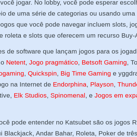
você jogar. No lobby, você pode esperar escol
io de uma série de categorias ou usando uma 
 jogos que você pode navegar incluem slots, jo
 de roleta e slots que oferecem um recurso Buy
res de software que lançam jogos para os joga
omo
Netent
,
Jogo pragmático
,
Betsoft Gaming
, T
rogaming
,
Quickspin
,
Big Time Gaming
e yggdra
ogo na Internet de
Endorphina
,
Playson
,
Thund
tive,
Elk Studios
,
Spinomenal
, e
Jogos em exp
ocê pode entender no Katsubet são os jogos 
i Blackjack, Andar Bahar, Roleta, Poker de três