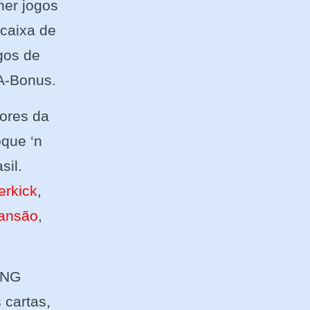
her jogos
caixa de
gos de
-A-Bonus.
dores da
oque ‘n
sil.
erkick
,
ansão
,
RNG
 cartas,