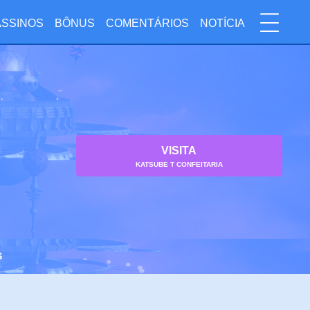
SSINOS
BÔNUS
COMENTÁRIOS
NOTÍCIA
VISITA
KATSUBE T CONFEITARIA
S