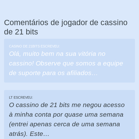
Comentários de jogador de cassino
de 21 bits
CASINO DE 21BITS ESCREVEU:
Olá, muito bem na sua vitória no
cassino! Observe que somos a equipe
de suporte para os afiliados…
LT ESCREVEU:
O cassino de 21 bits me negou acesso
à minha conta por quase uma semana
(entrei apenas cerca de uma semana
atrás). Este…