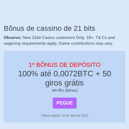
Bônus de cassino de 21 bits
Observe:
New 21bit Casino customers Only. 18+. T& Cs and
wagering requirements apply. Game contributions may vary.
1º BÔNUS DE DEPÓSITO
100% até 0,0072BTC +
50
giros grátis
45x (bônus)
WR:
PEGUE
Última edição: 10 de abril de 2022