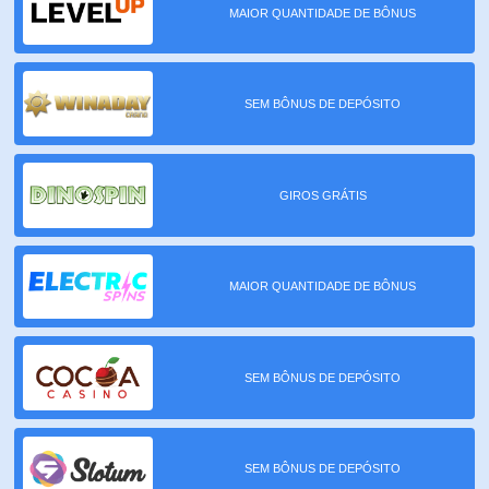
MAIOR QUANTIDADE DE BÔNUS
SEM BÔNUS DE DEPÓSITO
GIROS GRÁTIS
MAIOR QUANTIDADE DE BÔNUS
SEM BÔNUS DE DEPÓSITO
SEM BÔNUS DE DEPÓSITO