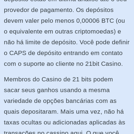
provedor de pagamento. Os depósitos
devem valer pelo menos 0,00006 BTC (ou
o equivalente em outras criptomoedas) e
não há limite de depósito. Você pode definir
o CAPS de depósito entrando em contato
com o suporte ao cliente no 21bit Casino.
Membros do Casino de 21 bits podem
sacar seus ganhos usando a mesma
variedade de opções bancárias com as
quais depositaram. Mais uma vez, não há
taxas ocultas ou adicionadas aplicadas às
transações no cassino aqui. O que você