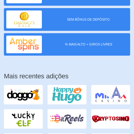
SEM BÔNUS DE DEPÓSITO
% MAIS ALTO + GIROS LIVRES
Mais recentes adições