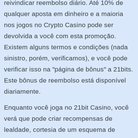
reivindicar reembolso diário. Até 10% de
qualquer aposta em dinheiro e a maioria
nos jogos no Crypto Casino pode ser
devolvida a você com esta promoção.
Existem alguns termos e condições (nada
sinistro, porém, verificamos), e você pode
verificar isso na "página de bônus" a 21bits.
Este bônus de reembolso está disponível
diariamente.
Enquanto você joga no 21bit Casino, você
verá que pode criar recompensas de
lealdade, cortesia de um esquema de