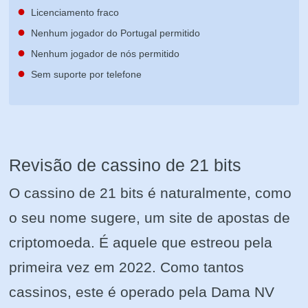
Licenciamento fraco
Nenhum jogador do Portugal permitido
Nenhum jogador de nós permitido
Sem suporte por telefone
Revisão de cassino de 21 bits
O cassino de 21 bits é naturalmente, como
o seu nome sugere, um site de apostas de
criptomoeda. É aquele que estreou pela
primeira vez em 2022. Como tantos
cassinos, este é operado pela Dama NV