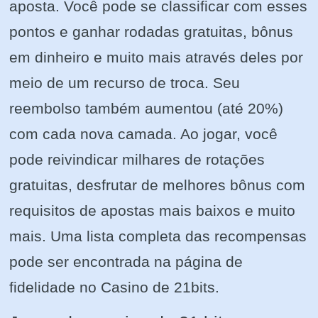
aposta. Você pode se classificar com esses
pontos e ganhar rodadas gratuitas, bônus
em dinheiro e muito mais através deles por
meio de um recurso de troca. Seu
reembolso também aumentou (até 20%)
com cada nova camada. Ao jogar, você
pode reivindicar milhares de rotações
gratuitas, desfrutar de melhores bônus com
requisitos de apostas mais baixos e muito
mais. Uma lista completa das recompensas
pode ser encontrada na página de
fidelidade no Casino de 21bits.