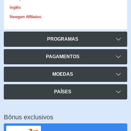
LÍNGUAS
Inglês
PROGRAMA DE AFILIADOS
Newgen Affiliates
PROGRAMAS
PAGAMENTOS
MOEDAS
PAÍSES
Bônus exclusivos