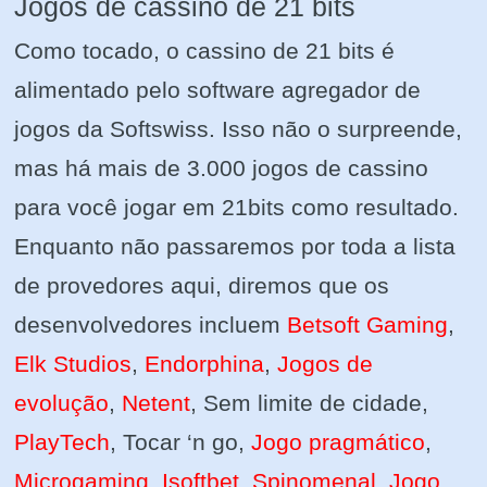
Jogos de cassino de 21 bits
Como tocado, o cassino de 21 bits é
alimentado pelo software agregador de
jogos da Softswiss. Isso não o surpreende,
mas há mais de 3.000 jogos de cassino
para você jogar em 21bits como resultado.
Enquanto não passaremos por toda a lista
de provedores aqui, diremos que os
desenvolvedores incluem
Betsoft Gaming
,
Elk Studios
,
Endorphina
,
Jogos de
evolução
,
Netent
, Sem limite de cidade,
PlayTech
, Tocar ‘n go,
Jogo pragmático
,
Microgaming
,
Isoftbet
,
Spinomenal
,
Jogo