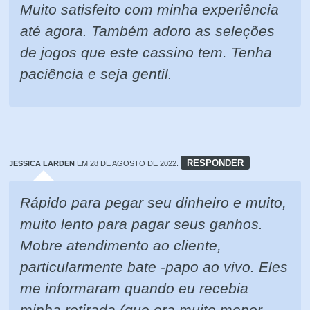
Muito satisfeito com minha experiência
até agora. Também adoro as seleções
de jogos que este cassino tem. Tenha
paciência e seja gentil.
RESPONDER
JESSICA LARDEN
EM 28 DE AGOSTO DE 2022.
Rápido para pegar seu dinheiro e muito,
muito lento para pagar seus ganhos.
Mobre atendimento ao cliente,
particularmente bate -papo ao vivo. Eles
me informaram quando eu recebia
minha retirada (que era muito menor