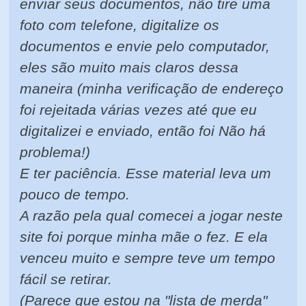
enviar seus documentos, não tire uma
foto com telefone, digitalize os
documentos e envie pelo computador,
eles são muito mais claros dessa
maneira (minha verificação de endereço
foi rejeitada várias vezes até que eu
digitalizei e enviado, então foi Não há
problema!)
E ter paciência. Esse material leva um
pouco de tempo.
A razão pela qual comecei a jogar neste
site foi porque minha mãe o fez. E ela
venceu muito e sempre teve um tempo
fácil se retirar.
(Parece que estou na "lista de merda"