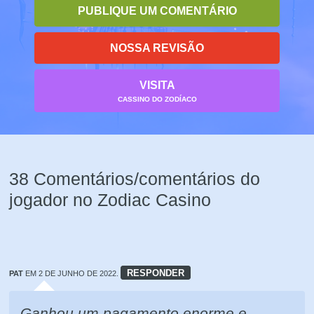
PUBLIQUE UM COMENTÁRIO
NOSSA REVISÃO
VISITA
CASSINO DO ZODÍACO
38 Comentários/comentários do
jogador no Zodiac Casino
RESPONDER
PAT
EM 2 DE JUNHO DE 2022.
Ganhou um pagamento enorme e