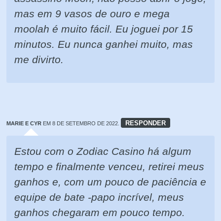
mas em 9 vasos de ouro e mega
moolah é muito fácil. Eu joguei por 15
minutos. Eu nunca ganhei muito, mas
me divirto.
RESPONDER
MARIE E CYR
EM 8 DE SETEMBRO DE 2022.
Estou com o Zodiac Casino há algum
tempo e finalmente venceu, retirei meus
ganhos e, com um pouco de paciência e
equipe de bate -papo incrível, meus
ganhos chegaram em pouco tempo.