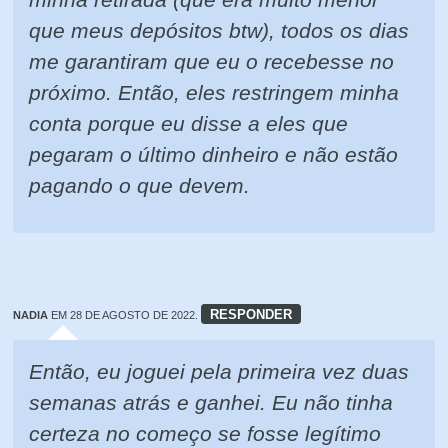
que meus depósitos btw), todos os dias
me garantiram que eu o recebesse no
próximo. Então, eles restringem minha
conta porque eu disse a eles que
pegaram o último dinheiro e não estão
pagando o que devem.
RESPONDER
NADIA
EM 28 DE AGOSTO DE 2022.
Então, eu joguei pela primeira vez duas
semanas atrás e ganhei. Eu não tinha
certeza no começo se fosse legítimo