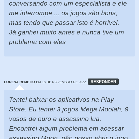
conversando com um especialista e ele
me interrompe ... os jogos são bons,
mas tendo que passar isto é horrível.
Já ganhei muito antes e nunca tive um
problema com eles
RESPONDER
LORENA REMETIO
EM 18 DE NOVEMBRO DE 2022.
Tentei baixar os aplicativos na Play
Store. Eu tentei 3 jogos Mega Moolah, 9
vasos de ouro e assassino lua.
Encontrei algum problema em acessar
assassino Moon, não posso abrir o jogo,