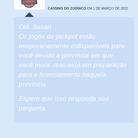
CASSINO DO ZODÍACO
EM 1 DE MARÇO DE 2022.
Olá, Susan
Os jogos de jackpot estão
temporariamente indisponíveis para
você devido à província em que
você mora. Isso está em preparação
para o licenciamento naquela
província.
Espero que isso responda sua
pergunta.