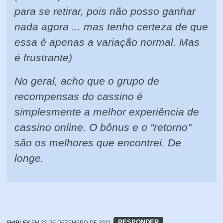
para se retirar, pois não posso ganhar
nada agora ... mas tenho certeza de que
essa é apenas a variação normal. Mas
é frustrante)
No geral, acho que o grupo de
recompensas do cassino é
simplesmente a melhor experiência de
cassino online. O bônus e o "retorno"
são os melhores que encontrei. De
longe.
RESPONDER
SHIRLEY
EM 23 DE DEZEMBRO DE 2022.