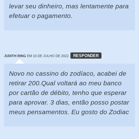
levar seu dinheiro, mas lentamente para
efetuar o pagamento.
RESPONDER
JUDITH RING
EM 10 DE JULHO DE 2022.
Novo no cassino do zodíaco, acabei de
retirar 200.Qual voltará ao meu banco
por cartão de débito, tenho que esperar
para aprovar. 3 dias, então posso postar
meus pensamentos. Eu gosto do Zodiac