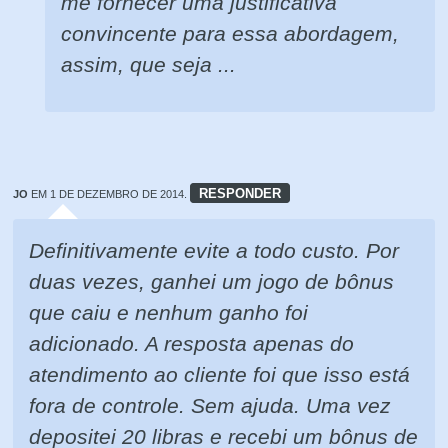
me fornecer uma justificativa
convincente para essa abordagem,
assim, que seja ...
RESPONDER
JO
EM 1 DE DEZEMBRO DE 2014.
Definitivamente evite a todo custo. Por
duas vezes, ganhei um jogo de bônus
que caiu e nenhum ganho foi
adicionado. A resposta apenas do
atendimento ao cliente foi que isso está
fora de controle. Sem ajuda. Uma vez
depositei 20 libras e recebi um bônus de