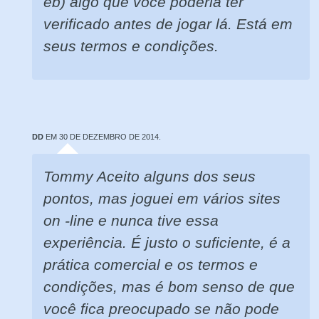
eb) algo que você poderia ter
verificado antes de jogar lá. Está em
seus termos e condições.
DD
EM 30 DE DEZEMBRO DE 2014.
Tommy Aceito alguns dos seus
pontos, mas joguei em vários sites
on -line e nunca tive essa
experiência. É justo o suficiente, é a
prática comercial e os termos e
condições, mas é bom senso de que
você fica preocupado se não pode