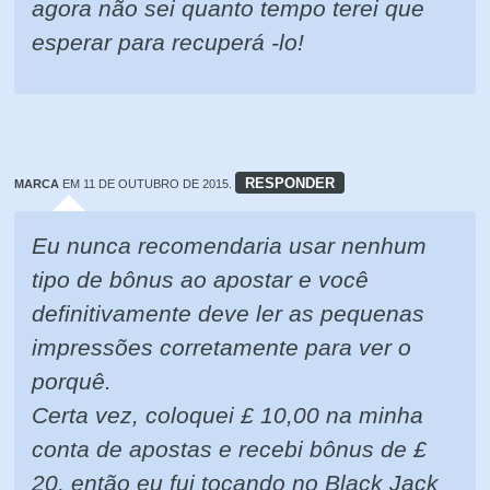
agora não sei quanto tempo terei que
esperar para recuperá -lo!
RESPONDER
MARCA
EM 11 DE OUTUBRO DE 2015.
Eu nunca recomendaria usar nenhum
tipo de bônus ao apostar e você
definitivamente deve ler as pequenas
impressões corretamente para ver o
porquê.
Certa vez, coloquei £ 10,00 na minha
conta de apostas e recebi bônus de £
20, então eu fui tocando no Black Jack