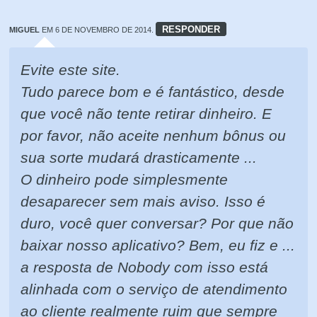
RESPONDER
MIGUEL
EM 6 DE NOVEMBRO DE 2014.
Evite este site.
Tudo parece bom e é fantástico, desde
que você não tente retirar dinheiro. E
por favor, não aceite nenhum bônus ou
sua sorte mudará drasticamente ...
O dinheiro pode simplesmente
desaparecer sem mais aviso. Isso é
duro, você quer conversar? Por que não
baixar nosso aplicativo? Bem, eu fiz e ...
a resposta de Nobody com isso está
alinhada com o serviço de atendimento
ao cliente realmente ruim que sempre