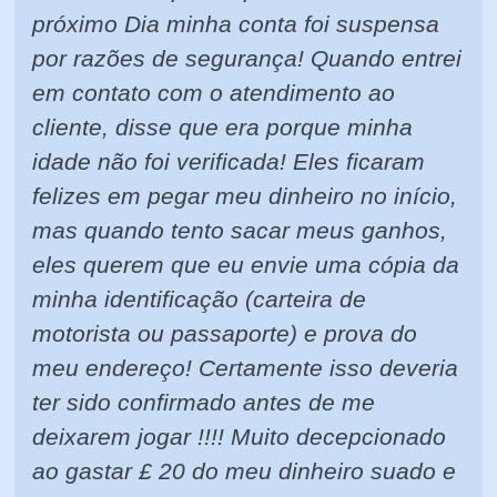
próximo Dia minha conta foi suspensa
por razões de segurança! Quando entrei
em contato com o atendimento ao
cliente, disse que era porque minha
idade não foi verificada! Eles ficaram
felizes em pegar meu dinheiro no início,
mas quando tento sacar meus ganhos,
eles querem que eu envie uma cópia da
minha identificação (carteira de
motorista ou passaporte) e prova do
meu endereço! Certamente isso deveria
ter sido confirmado antes de me
deixarem jogar !!!! Muito decepcionado
ao gastar £ 20 do meu dinheiro suado e