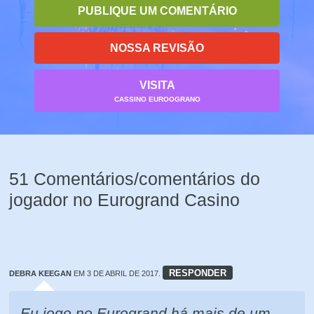
PUBLIQUE UM COMENTÁRIO
NOSSA REVISÃO
VISITA
CASSINO EUROOGRANO
51 Comentários/comentários do
jogador no Eurogrand Casino
RESPONDER
DEBRA KEEGAN
EM 3 DE ABRIL DE 2017.
Eu jogo no Eurogrand há mais de um