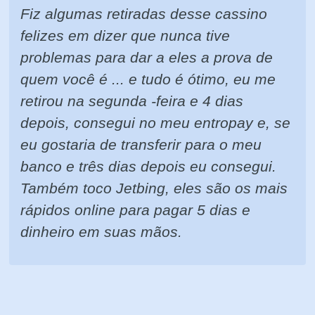
Fiz algumas retiradas desse cassino
felizes em dizer que nunca tive
problemas para dar a eles a prova de
quem você é ... e tudo é ótimo, eu me
retirou na segunda -feira e 4 dias
depois, consegui no meu entropay e, se
eu gostaria de transferir para o meu
banco e três dias depois eu consegui.
Também toco Jetbing, eles são os mais
rápidos online para pagar 5 dias e
dinheiro em suas mãos.