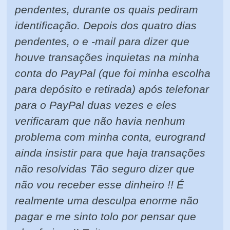
pendentes, durante os quais pediram
identificação. Depois dos quatro dias
pendentes, o e -mail para dizer que
houve transações inquietas na minha
conta do PayPal (que foi minha escolha
para depósito e retirada) após telefonar
para o PayPal duas vezes e eles
verificaram que não havia nenhum
problema com minha conta, eurogrand
ainda insistir para que haja transações
não resolvidas Tão seguro dizer que
não vou receber esse dinheiro !! É
realmente uma desculpa enorme não
pagar e me sinto tolo por pensar que