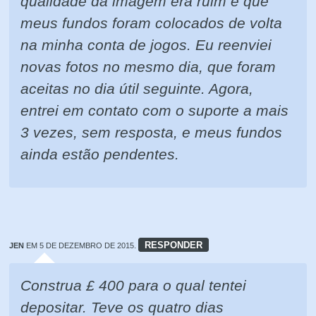
qualidade da imagem era ruim e que
meus fundos foram colocados de volta
na minha conta de jogos. Eu reenviei
novas fotos no mesmo dia, que foram
aceitas no dia útil seguinte. Agora,
entrei em contato com o suporte a mais
3 vezes, sem resposta, e meus fundos
ainda estão pendentes.
RESPONDER
JEN
EM 5 DE DEZEMBRO DE 2015.
Construa £ 400 para o qual tentei
depositar. Teve os quatro dias