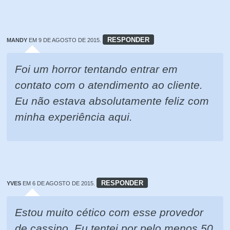
RESPONDER
MANDY
EM 9 DE AGOSTO DE 2015.
Foi um horror tentando entrar em
contato com o atendimento ao cliente.
Eu não estava absolutamente feliz com
minha experiência aqui.
RESPONDER
YVES
EM 6 DE AGOSTO DE 2015.
Estou muito cético com esse provedor
de cassino. Eu tentei por pelo menos 50