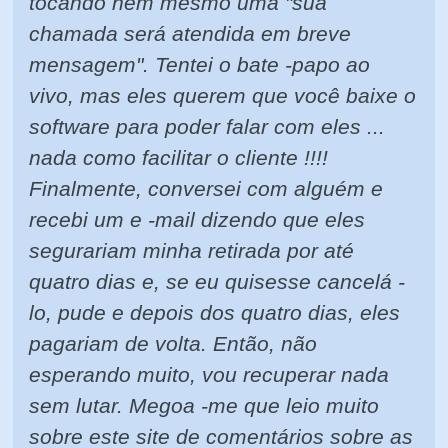
tocando nem mesmo uma "sua
chamada será atendida em breve
mensagem". Tentei o bate -papo ao
vivo, mas eles querem que você baixe o
software para poder falar com eles ...
nada como facilitar o cliente !!!!
Finalmente, conversei com alguém e
recebi um e -mail dizendo que eles
segurariam minha retirada por até
quatro dias e, se eu quisesse cancelá -
lo, pude e depois dos quatro dias, eles
pagariam de volta. Então, não
esperando muito, vou recuperar nada
sem lutar. Megoa -me que leio muito
sobre este site de comentários sobre as