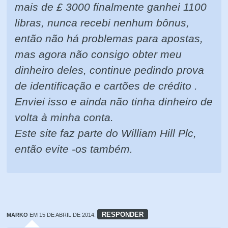
mais de £ 3000 finalmente ganhei 1100
libras, nunca recebi nenhum bônus,
então não há problemas para apostas,
mas agora não consigo obter meu
dinheiro deles, continue pedindo prova
de identificação e cartões de crédito .
Enviei isso e ainda não tinha dinheiro de
volta à minha conta.
Este site faz parte do William Hill Plc,
então evite -os também.
RESPONDER
MARKO
EM 15 DE ABRIL DE 2014.