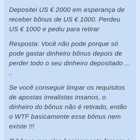
Depositei US € 2000 em esperança de
receber bônus de US € 1000. Perdeu
US € 1000 e pediu para retirar
Resposta: Você não pode porque só
pode gastar dinheiro bônus depois de
perder todo o seu dinheiro depositado ...
..
Se você conseguir limpar os requisitos
de apostas irrealistas insanos, o
dinheiro do bônus não é retirado, então
o WTF basicamente esse bônus nem
existe !!!