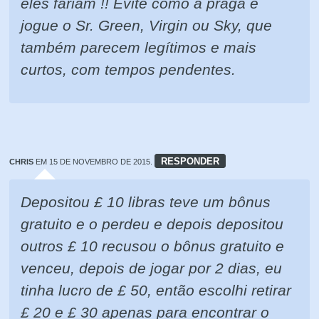
eles fariam !! Evite como a praga e
jogue o Sr. Green, Virgin ou Sky, que
também parecem legítimos e mais
curtos, com tempos pendentes.
RESPONDER
CHRIS
EM 15 DE NOVEMBRO DE 2015.
Depositou £ 10 libras teve um bônus
gratuito e o perdeu e depois depositou
outros £ 10 recusou o bônus gratuito e
venceu, depois de jogar por 2 dias, eu
tinha lucro de £ 50, então escolhi retirar
£ 20 e £ 30 apenas para encontrar o