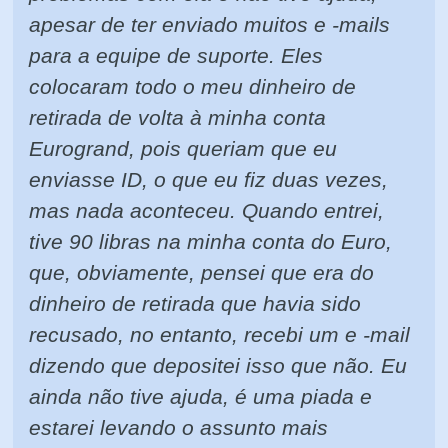
apesar de ter enviado muitos e -mails
para a equipe de suporte. Eles
colocaram todo o meu dinheiro de
retirada de volta à minha conta
Eurogrand, pois queriam que eu
enviasse ID, o que eu fiz duas vezes,
mas nada aconteceu. Quando entrei,
tive 90 libras na minha conta do Euro,
que, obviamente, pensei que era do
dinheiro de retirada que havia sido
recusado, no entanto, recebi um e -mail
dizendo que depositei isso que não. Eu
ainda não tive ajuda, é uma piada e
estarei levando o assunto mais