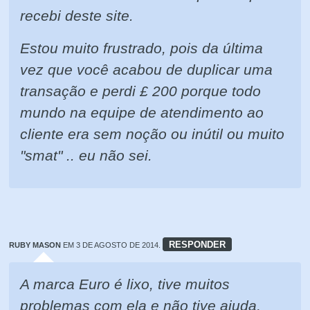
recebi deste site.
Estou muito frustrado, pois da última
vez que você acabou de duplicar uma
transação e perdi £ 200 porque todo
mundo na equipe de atendimento ao
cliente era sem noção ou inútil ou muito
"smat" .. eu não sei.
RESPONDER
RUBY MASON
EM 3 DE AGOSTO DE 2014.
A marca Euro é lixo, tive muitos
problemas com ela e não tive ajuda,