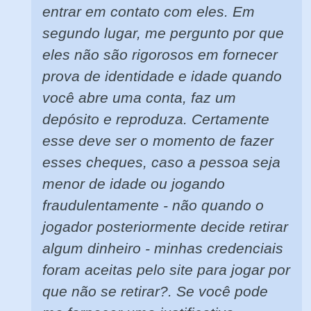
entrar em contato com eles. Em
segundo lugar, me pergunto por que
eles não são rigorosos em fornecer
prova de identidade e idade quando
você abre uma conta, faz um
depósito e reproduza. Certamente
esse deve ser o momento de fazer
esses cheques, caso a pessoa seja
menor de idade ou jogando
fraudulentamente - não quando o
jogador posteriormente decide retirar
algum dinheiro - minhas credenciais
foram aceitas pelo site para jogar por
que não se retirar?. Se você pode