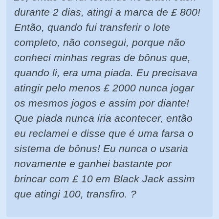
durante 2 dias, atingi a marca de £ 800!
Então, quando fui transferir o lote
completo, não consegui, porque não
conheci minhas regras de bônus que,
quando li, era uma piada. Eu precisava
atingir pelo menos £ 2000 nunca jogar
os mesmos jogos e assim por diante!
Que piada nunca iria acontecer, então
eu reclamei e disse que é uma farsa o
sistema de bônus! Eu nunca o usaria
novamente e ganhei bastante por
brincar com £ 10 em Black Jack assim
que atingi 100, transfiro. ?