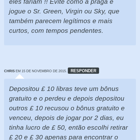
eles fariam !! Evite como a praga e
jogue o Sr. Green, Virgin ou Sky, que
também parecem legítimos e mais
curtos, com tempos pendentes.
RESPONDER
CHRIS
EM 15 DE NOVEMBRO DE 2015.
Depositou £ 10 libras teve um bônus
gratuito e o perdeu e depois depositou
outros £ 10 recusou o bônus gratuito e
venceu, depois de jogar por 2 dias, eu
tinha lucro de £ 50, então escolhi retirar
£ 20 e £ 30 apenas para encontrar o