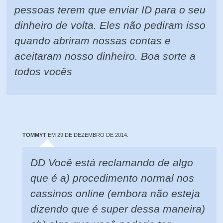
pessoas terem que enviar ID para o seu
dinheiro de volta. Eles não pediram isso
quando abriram nossas contas e
aceitaram nosso dinheiro. Boa sorte a
todos vocês
TOMMYT
EM 29 DE DEZEMBRO DE 2014.
DD Você está reclamando de algo
que é a) procedimento normal nos
cassinos online (embora não esteja
dizendo que é super dessa maneira)