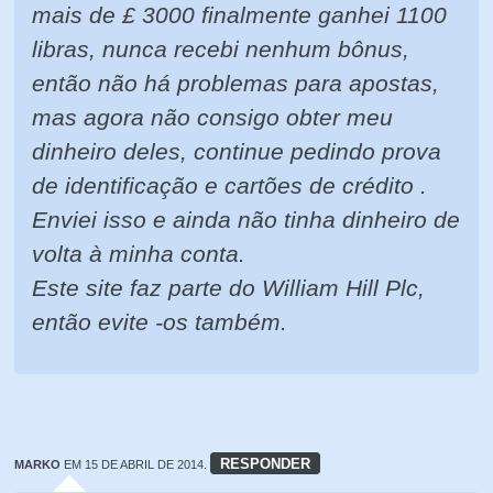
mais de £ 3000 finalmente ganhei 1100
libras, nunca recebi nenhum bônus,
então não há problemas para apostas,
mas agora não consigo obter meu
dinheiro deles, continue pedindo prova
de identificação e cartões de crédito .
Enviei isso e ainda não tinha dinheiro de
volta à minha conta.
Este site faz parte do William Hill Plc,
então evite -os também.
RESPONDER
MARKO
EM 15 DE ABRIL DE 2014.