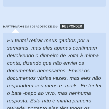
RESPONDER
MARTMMMAX62
EM 3 DE AGOSTO DE 2014.
Eu tentei retirar meus ganhos por 3
semanas, mas eles apenas continuam
devolvendo o dinheiro de volta à minha
conta, dizendo que não enviei os
documentos necessários. Enviei os
documentos várias vezes, mas eles não
respondem aos meus e -mails. Eu tentei
o bate -papo ao vivo, mas nenhuma
resposta. Esta não é minha primeira
retirada, portanto eles têm todos os