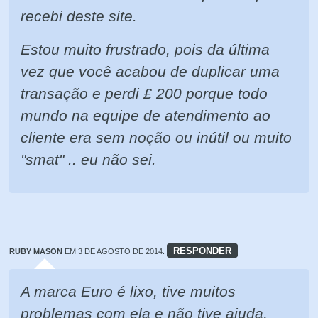
recebi deste site.
Estou muito frustrado, pois da última
vez que você acabou de duplicar uma
transação e perdi £ 200 porque todo
mundo na equipe de atendimento ao
cliente era sem noção ou inútil ou muito
"smat" .. eu não sei.
RESPONDER
RUBY MASON
EM 3 DE AGOSTO DE 2014.
A marca Euro é lixo, tive muitos
problemas com ela e não tive ajuda,