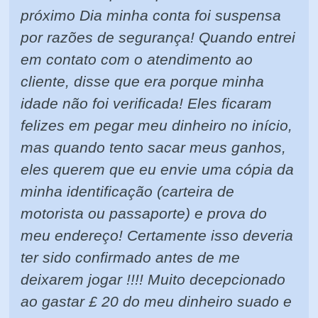
próximo Dia minha conta foi suspensa
por razões de segurança! Quando entrei
em contato com o atendimento ao
cliente, disse que era porque minha
idade não foi verificada! Eles ficaram
felizes em pegar meu dinheiro no início,
mas quando tento sacar meus ganhos,
eles querem que eu envie uma cópia da
minha identificação (carteira de
motorista ou passaporte) e prova do
meu endereço! Certamente isso deveria
ter sido confirmado antes de me
deixarem jogar !!!! Muito decepcionado
ao gastar £ 20 do meu dinheiro suado e