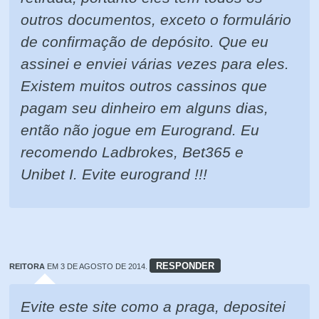
outros documentos, exceto o formulário
de confirmação de depósito. Que eu
assinei e enviei várias vezes para eles.
Existem muitos outros cassinos que
pagam seu dinheiro em alguns dias,
então não jogue em Eurogrand. Eu
recomendo Ladbrokes, Bet365 e
Unibet I. Evite eurogrand !!!
RESPONDER
REITORA
EM 3 DE AGOSTO DE 2014.
Evite este site como a praga, depositei