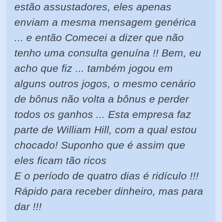
estão assustadores, eles apenas
enviam a mesma mensagem genérica
... e então Comecei a dizer que não
tenho uma consulta genuína !! Bem, eu
acho que fiz ... também jogou em
alguns outros jogos, o mesmo cenário
de bônus não volta a bônus e perder
todos os ganhos ... Esta empresa faz
parte de William Hill, com a qual estou
chocado! Suponho que é assim que
eles ficam tão ricos
E o período de quatro dias é ridículo !!!
Rápido para receber dinheiro, mas para
dar !!!