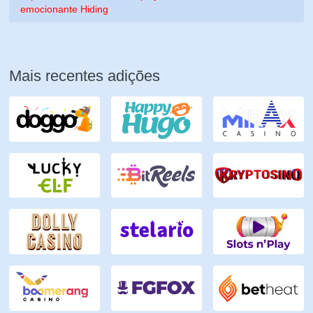
emocionante Hiding
Mais recentes adições