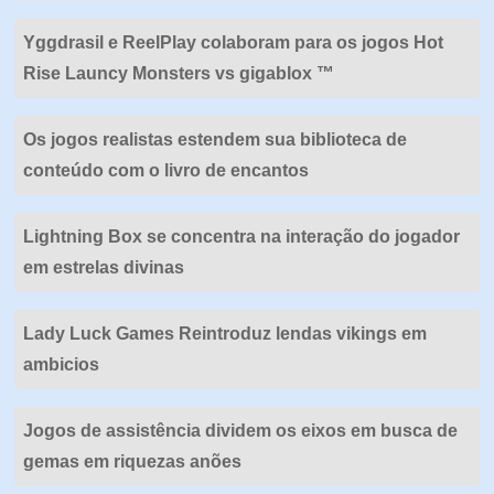
Yggdrasil e ReelPlay colaboram para os jogos Hot
Rise Launcy Monsters vs gigablox ™
Os jogos realistas estendem sua biblioteca de
conteúdo com o livro de encantos
Lightning Box se concentra na interação do jogador
em estrelas divinas
Lady Luck Games Reintroduz lendas vikings em
ambicios
Jogos de assistência dividem os eixos em busca de
gemas em riquezas anões