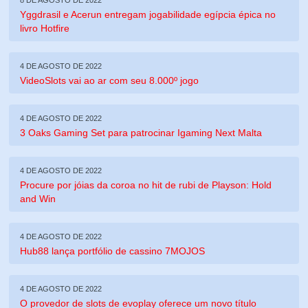
Yggdrasil e Acerun entregam jogabilidade egípcia épica no
livro Hotfire
4 DE AGOSTO DE 2022
VideoSlots vai ao ar com seu 8.000º jogo
4 DE AGOSTO DE 2022
3 Oaks Gaming Set para patrocinar Igaming Next Malta
4 DE AGOSTO DE 2022
Procure por jóias da coroa no hit de rubi de Playson: Hold
and Win
4 DE AGOSTO DE 2022
Hub88 lança portfólio de cassino 7MOJOS
4 DE AGOSTO DE 2022
O provedor de slots de evoplay oferece um novo título