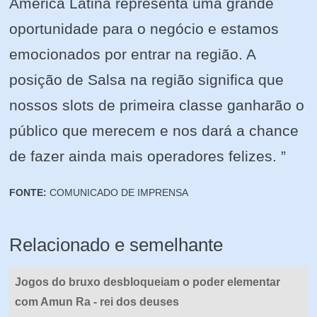
América Latina representa uma grande
oportunidade para o negócio e estamos
emocionados por entrar na região. A
posição de Salsa na região significa que
nossos slots de primeira classe ganharão o
público que merecem e nos dará a chance
de fazer ainda mais operadores felizes. ”
FONTE:
COMUNICADO DE IMPRENSA
Relacionado e semelhante
Jogos do bruxo desbloqueiam o poder elementar
com Amun Ra - rei dos deuses