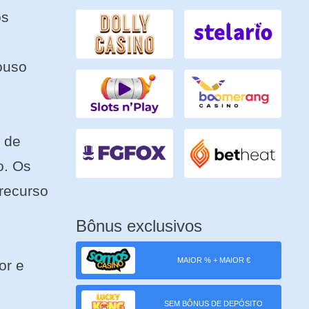
os
ouso
 de
o. Os
recurso
Bônus exclusivos
MAIOR % + MAIOR €
or e
SEM BÔNUS DE DEPÓSITO