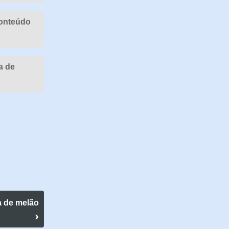
conteúdo
a de
a de melão