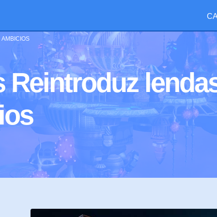
CA
 AMBICIOS
 Reintroduz lenda
ios