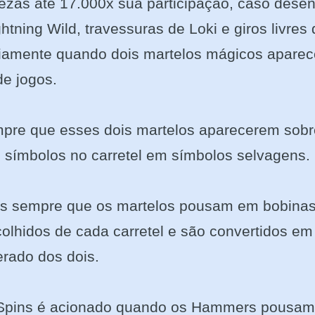
uezas até 17.000x sua participação, caso des
ghtning Wild, travessuras de Loki e giros livres
riamente quando dois martelos mágicos apare
de jogos.
mpre que esses dois martelos aparecerem sobr
 símbolos no carretel em símbolos selvagens.
as sempre que os martelos pousam em bobina
colhidos de cada carretel e são convertidos em
rado dos dois.
 Spins é acionado quando os Hammers pousam