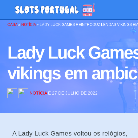
CASA
»
NOTÍCIA
»
LADY LUCK GAMES REINTRODUZ LENDAS VIKINGS EM
Lady Luck Games
vikings em ambic
NOTÍCIA
É 27 DE JULHO DE 2022
A Lady Luck Games voltou os relógios,