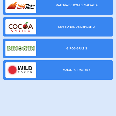
MATERIA DE BÔNUS MAIS ALTA
SEM BÔNUS DE DEPÓSITO
GIROS GRÁTIS
MAIOR % + MAIOR €