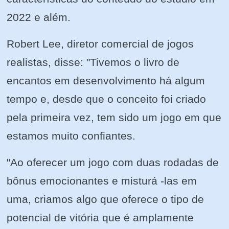
2022 e além.
Robert Lee, diretor comercial de jogos
realistas, disse: "Tivemos o livro de
encantos em desenvolvimento há algum
tempo e, desde que o conceito foi criado
pela primeira vez, tem sido um jogo em que
estamos muito confiantes.
"Ao oferecer um jogo com duas rodadas de
bônus emocionantes e misturá -las em
uma, criamos algo que oferece o tipo de
potencial de vitória que é amplamente