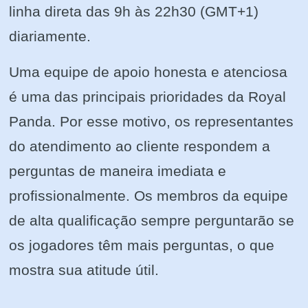
linha direta das 9h às 22h30 (GMT+1)
diariamente.
Uma equipe de apoio honesta e atenciosa
é uma das principais prioridades da Royal
Panda. Por esse motivo, os representantes
do atendimento ao cliente respondem a
perguntas de maneira imediata e
profissionalmente. Os membros da equipe
de alta qualificação sempre perguntarão se
os jogadores têm mais perguntas, o que
mostra sua atitude útil.