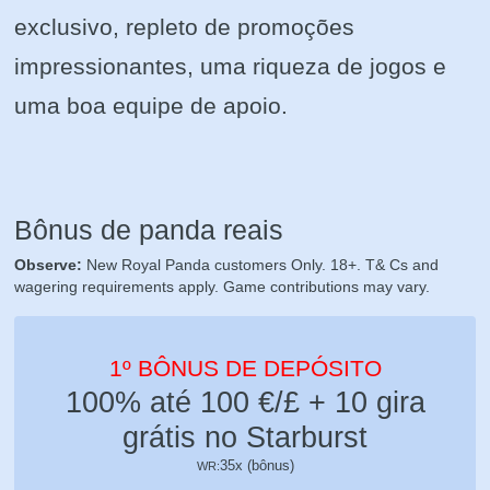
exclusivo, repleto de promoções
impressionantes, uma riqueza de jogos e
uma boa equipe de apoio.
Bônus de panda reais
Observe:
New Royal Panda customers Only. 18+. T& Cs and
wagering requirements apply. Game contributions may vary.
1º BÔNUS DE DEPÓSITO
100% até 100 €/£ +
10
gira
grátis no Starburst
35x (bônus)
WR: