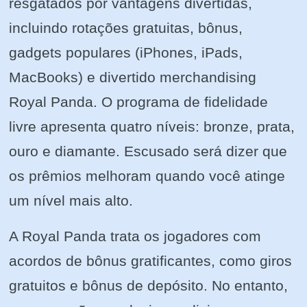
resgatados por vantagens divertidas,
incluindo rotações gratuitas, bônus,
gadgets populares (iPhones, iPads,
MacBooks) e divertido merchandising
Royal Panda. O programa de fidelidade
livre apresenta quatro níveis: bronze, prata,
ouro e diamante. Escusado será dizer que
os prêmios melhoram quando você atinge
um nível mais alto.
A Royal Panda trata os jogadores com
acordos de bônus gratificantes, como giros
gratuitos e bônus de depósito. No entanto,