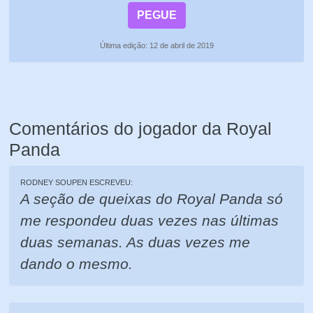
PEGUE
Última edição: 12 de abril de 2019
Comentários do jogador da Royal
Panda
RODNEY SOUPEN ESCREVEU:
A seção de queixas do Royal Panda só
me respondeu duas vezes nas últimas
duas semanas. As duas vezes me
dando o mesmo.