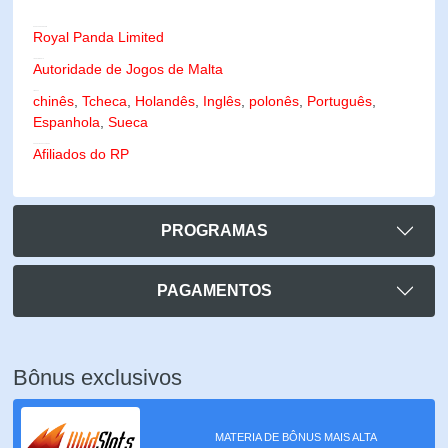
OPERADOR PRÓPRIO
Royal Panda Limited
LICENCIAMENTO
Autoridade de Jogos de Malta
LÍNGUAS
chinês
,
Tcheca
,
Holandês
,
Inglês
,
polonês
,
Português
,
Espanhola
,
Sueca
PROGRAMA DE AFILIADOS
Afiliados do RP
PROGRAMAS
PAGAMENTOS
Bônus exclusivos
MATERIA DE BÔNUS MAIS ALTA