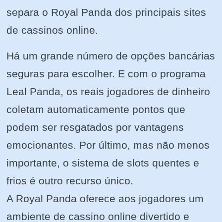
separa o Royal Panda dos principais sites
de cassinos online.
Há um grande número de opções bancárias
seguras para escolher. E com o programa
Leal Panda, os reais jogadores de dinheiro
coletam automaticamente pontos que
podem ser resgatados por vantagens
emocionantes. Por último, mas não menos
importante, o sistema de slots quentes e
frios é outro recurso único.
A Royal Panda oferece aos jogadores um
ambiente de cassino online divertido e