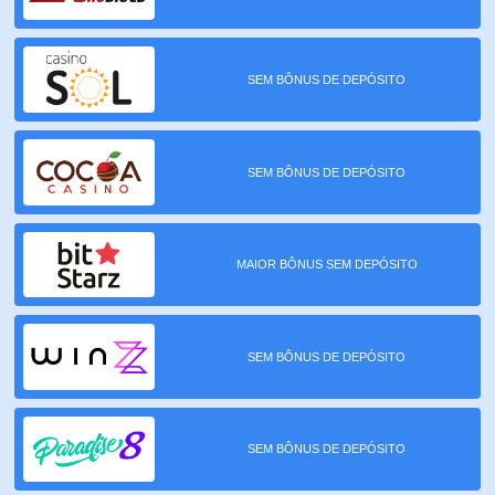
SEM BÔNUS DE DEPÓSITO
SEM BÔNUS DE DEPÓSITO
MAIOR BÔNUS SEM DEPÓSITO
SEM BÔNUS DE DEPÓSITO
SEM BÔNUS DE DEPÓSITO