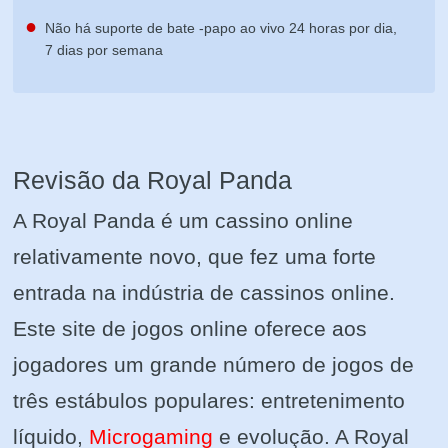
Não há suporte de bate -papo ao vivo 24 horas por dia,
7 dias por semana
Revisão da Royal Panda
A Royal Panda é um cassino online
relativamente novo, que fez uma forte
entrada na indústria de cassinos online.
Este site de jogos online oferece aos
jogadores um grande número de jogos de
três estábulos populares: entretenimento
líquido,
Microgaming
e evolução. A Royal