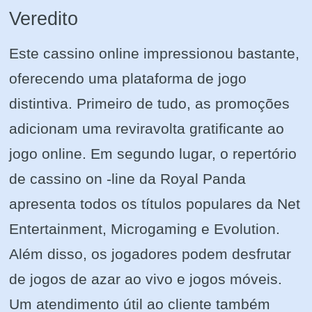
Veredito
Este cassino online impressionou bastante,
oferecendo uma plataforma de jogo
distintiva. Primeiro de tudo, as promoções
adicionam uma reviravolta gratificante ao
jogo online. Em segundo lugar, o repertório
de cassino on -line da Royal Panda
apresenta todos os títulos populares da Net
Entertainment, Microgaming e Evolution.
Além disso, os jogadores podem desfrutar
de jogos de azar ao vivo e jogos móveis.
Um atendimento útil ao cliente também