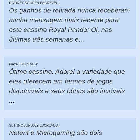
RODNEY SOUPEN ESCREVEU:
Os ganhos de retirada nunca receberam
minha mensagem mais recente para
este cassino Royal Panda: Oi, nas
últimas três semanas e…
MAYA ESCREVEU:
Ótimo cassino. Adorei a variedade que
eles oferecem em termos de jogos
disponíveis e seus bônus são incríveis
...
SETHROLLINS329 ESCREVEU:
Netent e Microgaming são dois