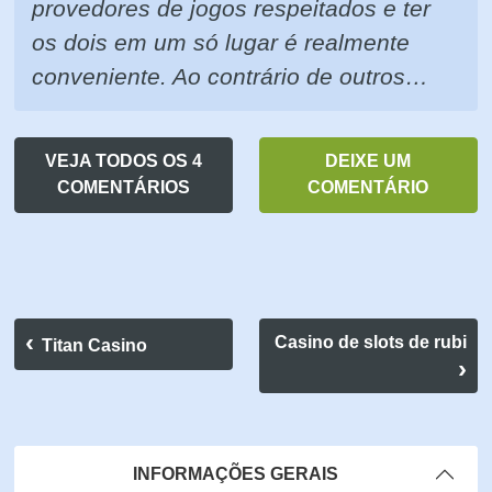
provedores de jogos respeitados e ter
os dois em um só lugar é realmente
conveniente. Ao contrário de outros…
VEJA TODOS OS 4
DEIXE UM
COMENTÁRIOS
COMENTÁRIO
Casino de slots de rubi
Titan Casino
INFORMAÇÕES GERAIS