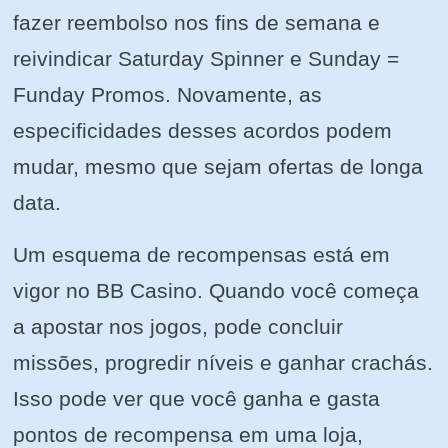
fazer reembolso nos fins de semana e
reivindicar Saturday Spinner e Sunday =
Funday Promos. Novamente, as
especificidades desses acordos podem
mudar, mesmo que sejam ofertas de longa
data.
Um esquema de recompensas está em
vigor no BB Casino. Quando você começa
a apostar nos jogos, pode concluir
missões, progredir níveis e ganhar crachás.
Isso pode ver que você ganha e gasta
pontos de recompensa em uma loja,