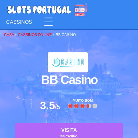
CASSINOS
CASA
»
CASSINOS ONLINE
»
BB CASINO
BB Casino
MUITO BOM
3.5
/5
VISITA
BB CASINO