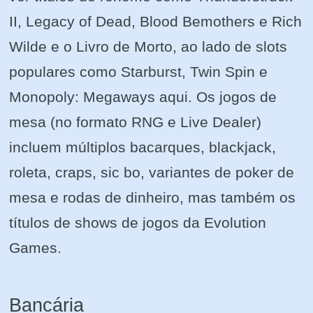
II, Legacy of Dead, Blood Bemothers e Rich
Wilde e o Livro de Morto, ao lado de slots
populares como Starburst, Twin Spin e
Monopoly: Megaways aqui. Os jogos de
mesa (no formato RNG e Live Dealer)
incluem múltiplos bacarques, blackjack,
roleta, craps, sic bo, variantes de poker de
mesa e rodas de dinheiro, mas também os
títulos de shows de jogos da Evolution
Games.
Bancária