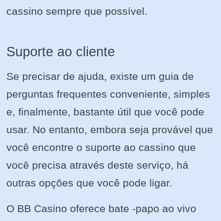
cassino sempre que possível.
Suporte ao cliente
Se precisar de ajuda, existe um guia de
perguntas frequentes conveniente, simples
e, finalmente, bastante útil que você pode
usar. No entanto, embora seja provável que
você encontre o suporte ao cassino que
você precisa através deste serviço, há
outras opções que você pode ligar.
O BB Casino oferece bate -papo ao vivo