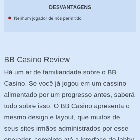
DESVANTAGENS
Nenhum jogador de nós permitido
BB Casino Review
Há um ar de familiaridade sobre o BB
Casino. Se você já jogou em um cassino
alimentado por um progresso antes, saberá
tudo sobre isso. O BB Casino apresenta o
mesmo design e layout, que muitos de
seus sites irmãos administrados por esse
operador, completo até a interface do lobby.