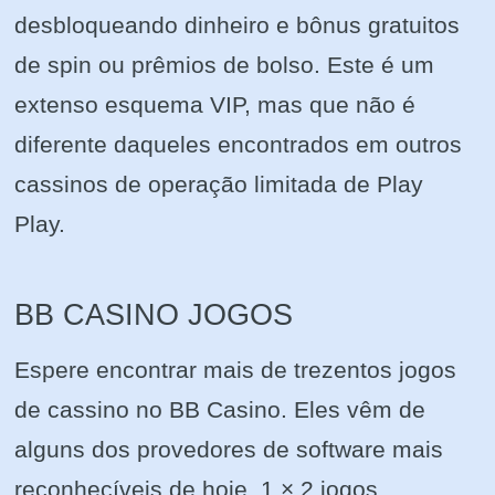
desbloqueando dinheiro e bônus gratuitos
de spin ou prêmios de bolso. Este é um
extenso esquema VIP, mas que não é
diferente daqueles encontrados em outros
cassinos de operação limitada de Play
Play.
BB CASINO JOGOS
Espere encontrar mais de trezentos jogos
de cassino no BB Casino. Eles vêm de
alguns dos provedores de software mais
reconhecíveis de hoje. 1 × 2 jogos,