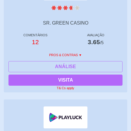
SR. GREEN CASINO
COMENTÁRIOS
AVALIAÇÃO
12
3.65
/5
PROS & CONTRAS
ANÁLISE
VISITA
T& Cs apply