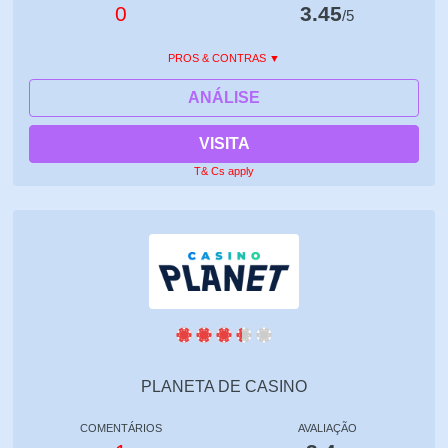
0
3.45
/5
PROS & CONTRAS
ANÁLISE
VISITA
T& Cs apply
PLANETA DE CASINO
COMENTÁRIOS
AVALIAÇÃO