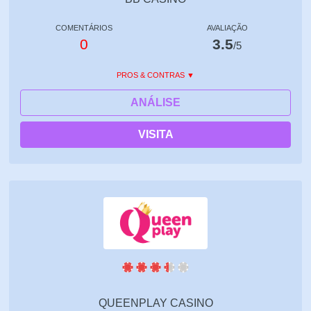
COMENTÁRIOS
AVALIAÇÃO
0
3.5
/5
PROS & CONTRAS
ANÁLISE
VISITA
QUEENPLAY CASINO