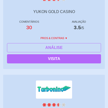
YUKON GOLD CASINO
COMENTÁRIOS
AVALIAÇÃO
30
3.5
/5
PROS & CONTRAS
ANÁLISE
VISITA