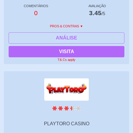
COMENTÁRIOS
AVALIAÇÃO
0
3.45
/5
PROS & CONTRAS
ANÁLISE
VISITA
T& Cs apply
PLAYTORO CASINO