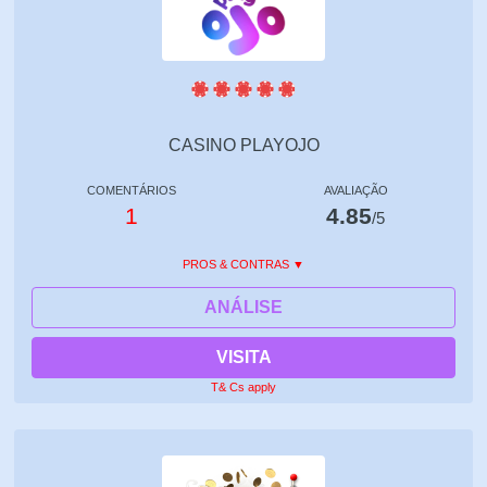
CASINO PLAYOJO
COMENTÁRIOS
AVALIAÇÃO
1
4.85
/5
PROS & CONTRAS
ANÁLISE
VISITA
T& Cs apply