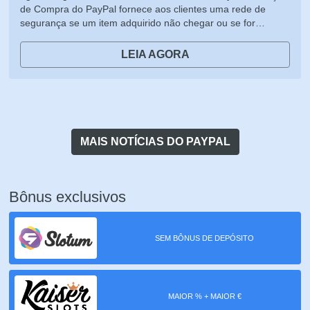
de Compra do PayPal fornece aos clientes uma rede de
segurança se um item adquirido não chegar ou se for…
LEIA AGORA
MAIS NOTÍCIAS DO PAYPAL
Bônus exclusivos
SEM BÔNUS DE DEPÓSITO
MAIOR % + MAIOR €