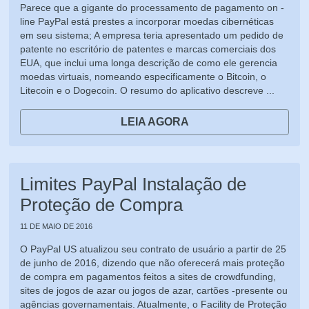
Parece que a gigante do processamento de pagamento on -
line PayPal está prestes a incorporar moedas cibernéticas
em seu sistema; A empresa teria apresentado um pedido de
patente no escritório de patentes e marcas comerciais dos
EUA, que inclui uma longa descrição de como ele gerencia
moedas virtuais, nomeando especificamente o Bitcoin, o
Litecoin e o Dogecoin. O resumo do aplicativo descreve ...
LEIA AGORA
Limites PayPal Instalação de
Proteção de Compra
11 DE MAIO DE 2016
O PayPal US atualizou seu contrato de usuário a partir de 25
de junho de 2016, dizendo que não oferecerá mais proteção
de compra em pagamentos feitos a sites de crowdfunding,
sites de jogos de azar ou jogos de azar, cartões -presente ou
agências governamentais. Atualmente, o Facility de Proteção