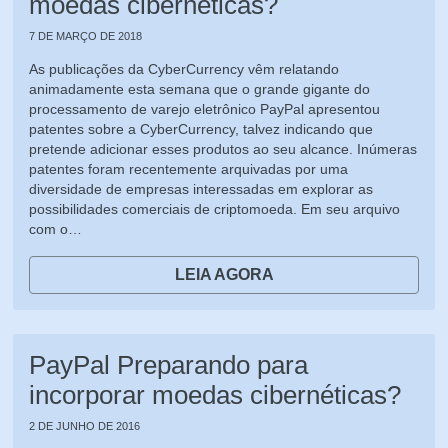
moedas cibernéticas?
7 DE MARÇO DE 2018
As publicações da CyberCurrency vêm relatando
animadamente esta semana que o grande gigante do
processamento de varejo eletrônico PayPal apresentou
patentes sobre a CyberCurrency, talvez indicando que
pretende adicionar esses produtos ao seu alcance. Inúmeras
patentes foram recentemente arquivadas por uma
diversidade de empresas interessadas em explorar as
possibilidades comerciais de criptomoeda. Em seu arquivo
com o…
LEIA AGORA
PayPal Preparando para
incorporar moedas cibernéticas?
2 DE JUNHO DE 2016