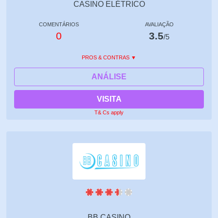
CASINO ELÉTRICO
COMENTÁRIOS
AVALIAÇÃO
0
3.5
/5
PROS & CONTRAS
ANÁLISE
VISITA
T& Cs apply
BB CASINO