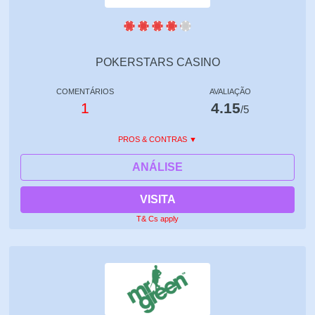
POKERSTARS CASINO
COMENTÁRIOS
AVALIAÇÃO
1
4.15
/5
PROS & CONTRAS
ANÁLISE
VISITA
T& Cs apply