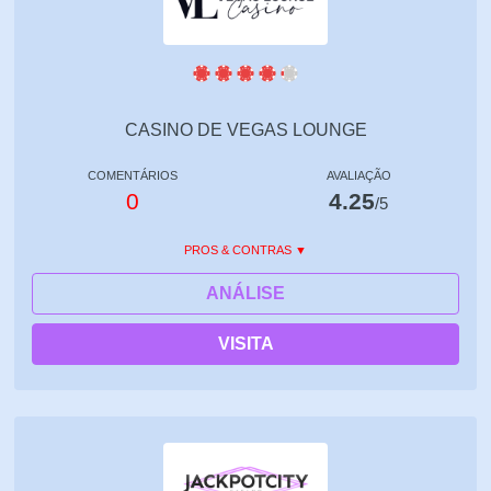
CASINO DE VEGAS LOUNGE
COMENTÁRIOS
AVALIAÇÃO
0
4.25
/5
PROS & CONTRAS
ANÁLISE
VISITA