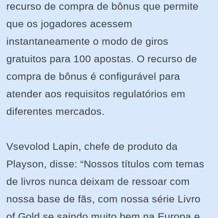
recurso de compra de bônus que permite
que os jogadores acessem
instantaneamente o modo de giros
gratuitos para 100 apostas. O recurso de
compra de bônus é configurável para
atender aos requisitos regulatórios em
diferentes mercados.
Vsevolod Lapin, chefe de produto da
Playson, disse: “Nossos títulos com temas
de livros nunca deixam de ressoar com
nossa base de fãs, com nossa série Livro
of Gold se saindo muito bem na Europa e