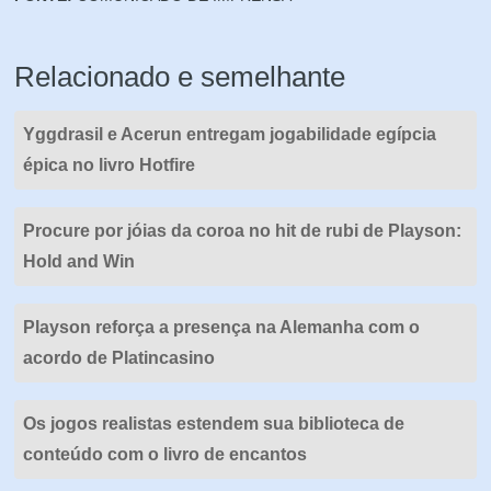
Relacionado e semelhante
Yggdrasil e Acerun entregam jogabilidade egípcia
épica no livro Hotfire
Procure por jóias da coroa no hit de rubi de Playson:
Hold and Win
Playson reforça a presença na Alemanha com o
acordo de Platincasino
Os jogos realistas estendem sua biblioteca de
conteúdo com o livro de encantos