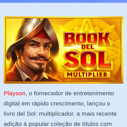
Playson
, o fornecedor de entretenimento
digital em rápido crescimento, lançou o
livro del Sol: multiplicador, a mais recente
adição à popular coleção de títulos com