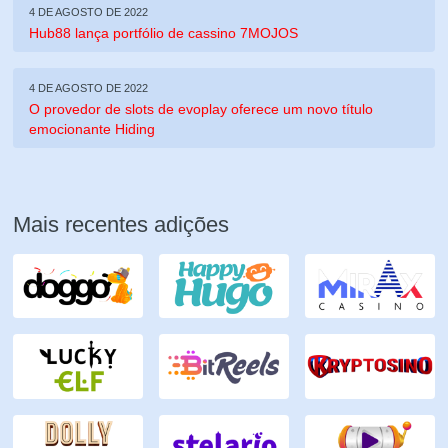
4 DE AGOSTO DE 2022
Hub88 lança portfólio de cassino 7MOJOS
4 DE AGOSTO DE 2022
O provedor de slots de evoplay oferece um novo título
emocionante Hiding
Mais recentes adições